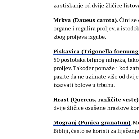
za stiskanje od dvije žličice listo
Mrkva (Daueus carota)
. Čini s
organe i regulira proljev, a istodo
zbog proljeva izgube.
Piskavica (Trigonella foenum
50 postotaka biljnog mlijeka, tako 
proljev. Također pomaže i kod zat
pazite da ne uzimate više od dvije
izazvati bolove u trbuhu.
Hrast (Quercus, različite vrste)
dvije žličice osušene hrastove kore
Mogranj (Punica granatum)
. M
Bibliji, često se koristi za liječenj