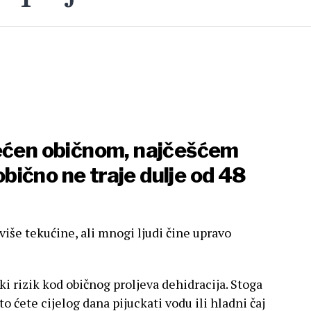
većen običnom, najčešćem
 obično ne traje dulje od 48
 više tekućine, ali mnogi ljudi čine upravo
ki rizik kod običnog proljeva dehidracija. Stoga
o ćete cijelog dana pijuckati vodu ili hladni čaj