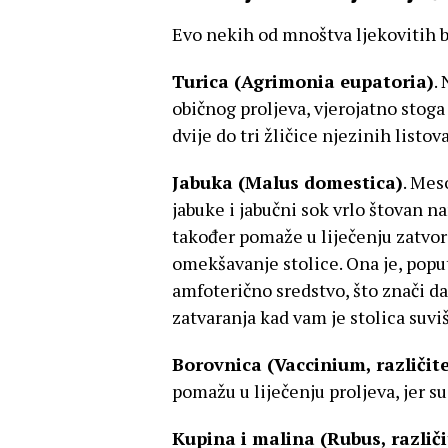
Evo nekih od mnoštva ljekovitih b
Turica (Agrimonia eupatoria)
.
običnog proljeva, vjerojatno stoga 
dvije do tri žličice njezinih listova
Jabuka (Malus domestica)
. Mes
jabuke i jabučni sok vrlo štovan na
također pomaže u liječenju zatvora
omekšavanje stolice. Ona je, poput
amfoterično sredstvo, što znači da
zatvaranja kad vam je stolica suvi
Borovnica (Vaccinium, različite
pomažu u liječenju proljeva, jer s
Kupina i malina (Rubus, različi