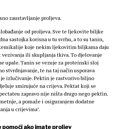
sno zaustavljanje proljeva.
lobađanje od proljeva. Sve te ljekovite biljke
na sastojka korisna u tu svrhu, a to su tanin,
 kemikalije koje nekim ljekovitim biljkama daju
ezivanja ili skupljanja tkiva. To djelovanje
e upale. Tanin se vezuje za proteinski sloj
no stvrdnjavanje, te na taj način usporava
je izlučivanje. Pektin je rastvorivo biljno
djeluje smirujuće na crijeva. Pektat koji se
opectateu zapravo nije ništa drugo nego pektin.
smetnje, a pomaže i osiguranjem dodatne
anja u crijevima’.
će pomoći ako imate proljev