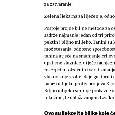
za zatvaranje.
Zelena ljekarna za liječenje, odno
Postoje brojne biljne metode za os
sadrže najmanje jedan od tri prirod
pektin i biljno mlijeko. Tanini su
moć stezanja, odnosno sposobnost v
tanina utječe na smanjenje crijevn
upaljene sluznice, utječe na njezi
resorpciju toksičnih tvari i smanju
vlakno koje stolici daje gustoću i 
nalazi u lijeku protiv proljeva Ka
Biljno mlijeko smiruje probavne 
tekućine, te ublažavanjem tzv. ‘krč
Ovo su ljekovite biljke koje 