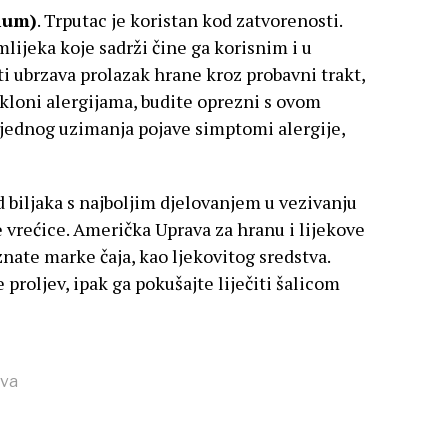
lium)
. Trputac je koristan kod zatvorenosti.
lijeka koje sadrži čine ga korisnim i u
ti ubrzava prolazak hrane kroz probavni trakt,
e skloni alergijama, budite oprezni s ovom
 jednog uzimanja pojave simptomi alergije,
d biljaka s najboljim djelovanjem u vezivanju
ne vrećice. Američka Uprava za hranu i lijekove
nate marke čaja, kao ljekovitog sredstva.
 proljev, ipak ga pokušajte liječiti šalicom
eva