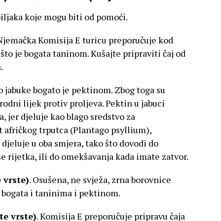
iljaka koje mogu biti od pomoći.
 Njemačka Komisija E turicu preporučuje kod
što je bogata taninom. Kušajte pripraviti čaj od
.
o jabuke bogato je pektinom. Zbog toga su
rodni lijek protiv proljeva. Pektin u jabuci
, jer djeluje kao blago sredstvo za
 afričkog trputca (Plantago psyllium),
 djeluje u oba smjera, tako što dovodi do
še rijetka, ili do omekšavanja kada imate zatvor.
 vrste)
. Osušena, ne svježa, zrna borovnice
u bogata i taninima i pektinom.
te vrste)
. Komisija E preporučuje pripravu čaja