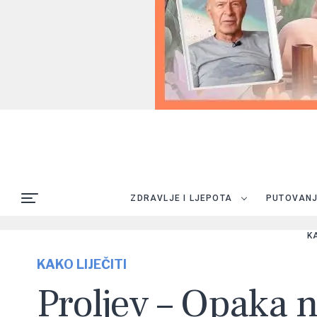
ZDRAVLJE I LJEPOTA
PUTOVAN
K
KAKO LIJEČITI
Proljev – Opaka n