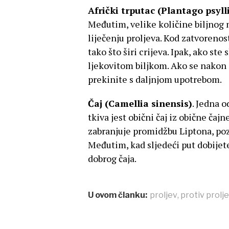
Afrički trputac (Plantago psyl
Međutim, velike količine biljnog m
liječenju proljeva. Kod zatvorenos
tako što širi crijeva. Ipak, ako st
ljekovitom biljkom. Ako se nakon
prekinite s daljnjom upotrebom.
Čaj (Camellia sinensis)
. Jedna o
tkiva jest obični čaj iz obične čaj
zabranjuje promidžbu Liptona, poz
Međutim, kad sljedeći put dobijete
dobrog čaja.
U ovom članku:
proljev
,
protiv prolj