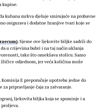
va kupine.
e da kuhana mrkva djeluje smirujuće na probavne
bno osigurava i dodatne hranjive tvari koje se
graecum)
. Sjeme ove ljekovite biljke sadrži do
da u crijevima bubri i na taj način uklanja
vorenosti, tako što omekšava stolicu. Samo
 žličice odjednom, jer veća količina može
. Komisija E preporučuje upotrebu jedne do
 za pripravljanje čaja za zatvaranje.
ogranj, ljekovita biljka koja se spominje i u
e proljeva.