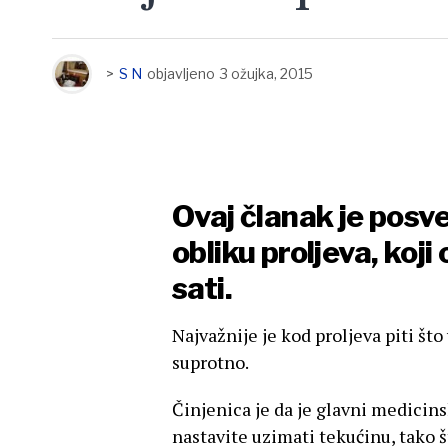
>
S N
objavljeno
3 ožujka, 2015
Ovaj članak je pos
obliku proljeva, koji
sati.
Najvažnije je kod proljeva piti što
suprotno.
Činjenica je da je glavni medicins
nastavite uzimati tekućinu, tako št