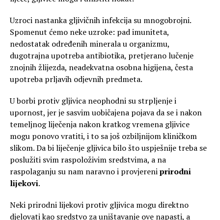
Uzroci nastanka gljivičnih infekcija su mnogobrojni.
Spomenut ćemo neke uzroke: pad imuniteta,
nedostatak određenih minerala u organizmu,
dugotrajna upotreba antibiotika, pretjerano lučenje
znojnih žlijezda, neadekvatna osobna higijena, česta
upotreba prljavih odjevnih predmeta.
U borbi protiv gljivica neophodni su strpljenje i
upornost, jer je sasvim uobičajena pojava da se i nakon
temeljnog liječenja nakon kratkog vremena gljivice
mogu ponovo vratiti, i to sa još ozbiljnijom kliničkom
slikom. Da bi liječenje gljivica bilo što uspješnije treba se
poslužiti svim raspoloživim sredstvima, a na
raspolaganju su nam naravno i provjereni
prirodni
lijekovi
.
Neki prirodni lijekovi protiv gljivica mogu direktno
djelovati kao sredstvo za uništavanje ove napasti, a