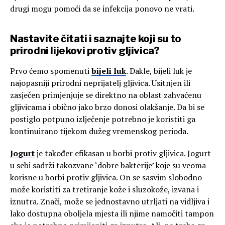
drugi mogu pomoći da se infekcija ponovo ne vrati.
Nastavite čitati i saznajte koji su to
prirodni lijekovi protiv gljivica?
Prvo ćemo spomenuti
bijeli luk
. Dakle, bijeli luk je
najopasniji prirodni neprijatelj gljivica. Usitnjen ili
zasječen primjenjuje se direktno na oblast zahvaćenu
gljivicama i obično jako brzo donosi olakšanje. Da bi se
postiglo potpuno izlječenje potrebno je koristiti ga
kontinuirano tijekom dužeg vremenskog perioda.
Jogurt
je također efikasan u borbi protiv gljivica. Jogurt
u sebi sadrži takozvane ‘dobre bakterije’ koje su veoma
korisne u borbi protiv gljivica. On se sasvim slobodno
može koristiti za tretiranje kože i sluzokože, izvana i
iznutra. Znači, može se jednostavno utrljati na vidljiva i
lako dostupna oboljela mjesta ili njime namočiti tampon