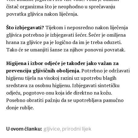
čistač organizma što je neophodno u sprečavanju
povratka gljivica nakon liječenja.
Što izbjegavati?
Tijekom i neposredno nakon liječenja
gljivica potrebno je izbjegavati šećer. Šećer je omiljena
hrana za gljivice pa je logično da im je treba oduzeti.
Tako će se umanjiti šanse za njihov ponovni povratak.
Higijena i izbor odjeće je također jako važan za
prevenciju gljivičnih oboljenja
. Potrebno je održavati
higijenu tijela na visokoj razini uz upotrebu blagih
sredstava za osobnu higijenu. Izbjegavati sintetičku
odjeću, pogotovo onu koja ide direktno na kožu.
Posebno obratiti pažnju da se upotrebljava pamučno
donje rublje.
U ovom članku:
gljivice
,
prirodni lijek