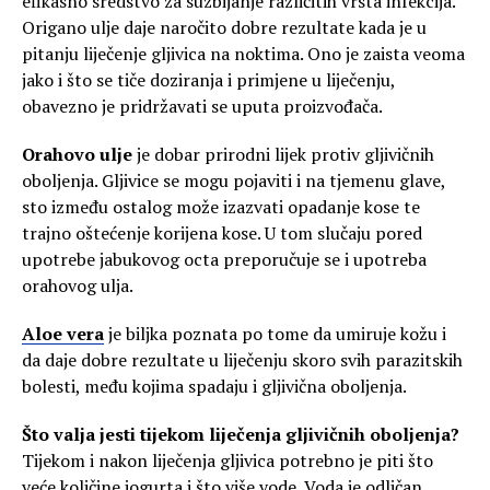
efikasno sredstvo za suzbijanje različitih vrsta infekcija.
Origano ulje daje naročito dobre rezultate kada je u
pitanju liječenje gljivica na noktima. Ono je zaista veoma
jako i što se tiče doziranja i primjene u liječenju,
obavezno je pridržavati se uputa proizvođača.
Orahovo ulje
je dobar prirodni lijek protiv gljivičnih
oboljenja. Gljivice se mogu pojaviti i na tjemenu glave,
sto između ostalog može izazvati opadanje kose te
trajno oštećenje korijena kose. U tom slučaju pored
upotrebe jabukovog octa preporučuje se i upotreba
orahovog ulja.
Aloe vera
je biljka poznata po tome da umiruje kožu i
da daje dobre rezultate u liječenju skoro svih parazitskih
bolesti, među kojima spadaju i gljivična oboljenja.
Što valja jesti tijekom liječenja gljivičnih oboljenja?
Tijekom i nakon liječenja gljivica potrebno je piti što
veće količine jogurta i što više vode. Voda je odličan