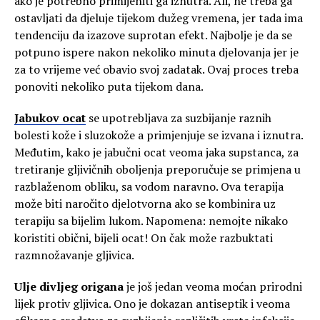
ako je potrebno primijeniti ga iznutra. Ali, ne treba ga
ostavljati da djeluje tijekom dužeg vremena, jer tada ima
tendenciju da izazove suprotan efekt. Najbolje je da se
potpuno ispere nakon nekoliko minuta djelovanja jer je
za to vrijeme već obavio svoj zadatak. Ovaj proces treba
ponoviti nekoliko puta tijekom dana.
Jabukov ocat
se upotrebljava za suzbijanje raznih
bolesti kože i sluzokože a primjenjuje se izvana i iznutra.
Međutim, kako je jabučni ocat veoma jaka supstanca, za
tretiranje gljivičnih oboljenja preporučuje se primjena u
razblaženom obliku, sa vodom naravno. Ova terapija
može biti naročito djelotvorna ako se kombinira uz
terapiju sa bijelim lukom. Napomena: nemojte nikako
koristiti obični, bijeli ocat! On čak može razbuktati
razmnožavanje gljivica.
Ulje divljeg origana
je još jedan veoma moćan prirodni
lijek protiv gljivica. Ono je dokazan antiseptik i veoma