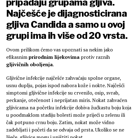
pripadaju grupama gljiva.
Najčešće je dijagnosticirana
gljiva Candida a samo u ovoj
grupi ima ih više od 20 vrsta.
Ovom prilikom ćemo vas upoznati sa nekim jako
efikasnim
prirodnim lijekovima
protiv raznih
gljivičnih oboljenja
.
Gljivične infekcije najčešće zahvaćaju spolne organe,
usnu duplju, pojas ispod nabora kože i nokte. Najčešći
simptomi gljivične infekcije su crvenilo, osip, svrab,
peckanje, otečenost i neprijatan miris. Nokat zahvaćen
gljivicama na početku infekcije dobiva žućkastu boju koja
u poodmaklom stadiju bolesti može prijeći u zelenu ili
čak potpuno crnu boju. Zatim, nokat može vidno
zadebljati i početi da se odvaja od prsta. Ukoliko se ne
liječe, gljivice mogu i uništiti nokat.