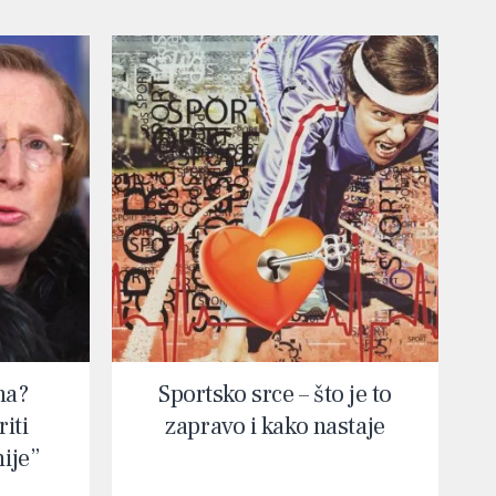
na?
Sportsko srce – što je to
iti
zapravo i kako nastaje
nije”