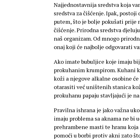
Najjednostavnija sredstva koja v
sredstva za čišćenje. Ipak, postoj
putem, što je bolje pokušati prije 
čišćenje. Prirodna sredstva djeluj
naš organizam. Od mnogo prirodnih
onaj koji će najbolje odgovarati va
Ako imate bubuljice koje imaju bije
prokuhanim krumpirom. Kuhani k
koži a njegove alkalne osobine će 
otarasiti već uništenih stanica ko
prokuhanu papaju stavljajući je na
Pravilna ishrana je jako važna uko
imaju problema sa aknama ne bi uo
prehrambene masti te hranu koja n
pomoći u borbi protiv akni zato š