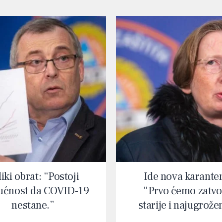
iki obrat: “Postoji
Ide nova karante
ćnost da COVID-19
“Prvo ćemo zatvor
nestane.”
starije i najugrože