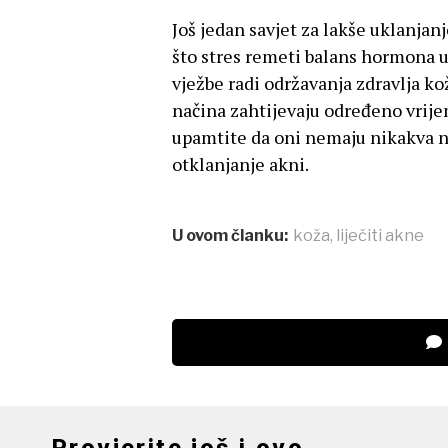
Još jedan savjet za lakše uklanjan
što stres remeti balans hormona u
vježbe radi održavanja zdravlja ko
načina zahtijevaju određeno vrijem
upamtite da oni nemaju nikakva ne
otklanjanje akni.
U ovom članku:
koža
,
liječiti akne