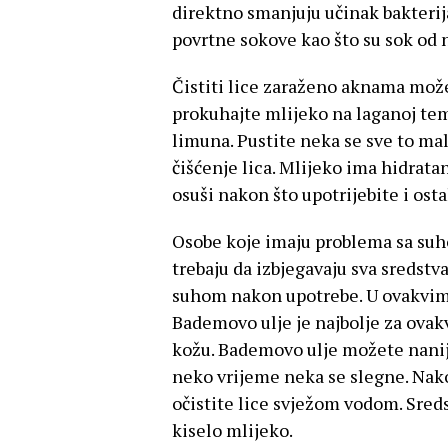
direktno smanjuju učinak bakterija
povrtne sokove kao što su sok od n
Čistiti lice zaraženo aknama mož
prokuhajte mlijeko na laganoj te
limuna. Pustite neka se sve to ma
čišćenje lica. Mlijeko ima hidrata
osuši nakon što upotrijebite i osta
Osobe koje imaju problema sa suh
trebaju da izbjegavaju sva sredstv
suhom nakon upotrebe. U ovakvim 
Bademovo ulje je najbolje za ovakv
kožu. Bademovo ulje možete nanije
neko vrijeme neka se slegne. Nako
očistite lice svježom vodom. Sreds
kiselo mlijeko.