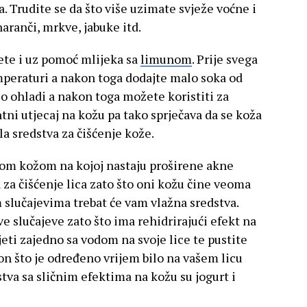
. Trudite se da što više uzimate svježe voćne i
aranči, mrkve, jabuke itd.
ete i uz pomoć mlijeka sa
limunom
. Prije svega
mperaturi a nakon toga dodajte malo soka od
lo ohladi a nakon toga možete koristiti za
ntni utjecaj na kožu pa tako sprječava da se koža
la sredstva za čišćenje kože.
om kožom na kojoj nastaju proširene akne
a za čišćenje lica zato što oni kožu čine veoma
slučajevima trebat će vam vlažna sredstva.
e slučajeve zato što ima rehidrirajući efekt na
ti zajedno sa vodom na svoje lice te pustite
n što je određeno vrijem bilo na vašem licu
tva sa sličnim efektima na kožu su jogurt i