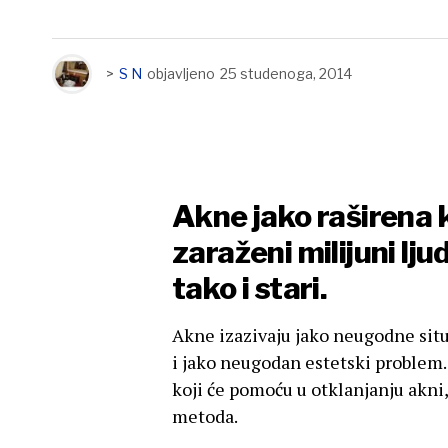
>
S N
objavljeno
25 studenoga, 2014
Akne jako raširena 
zaraženi milijuni lju
tako i stari.
Akne izazivaju jako neugodne situa
i jako neugodan estetski problem.
koji će pomoću u otklanjanju akni
metoda.