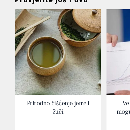
Provjerite još i ovo
Prirodno čišćenje jetre i
Vel
žuči
mogu