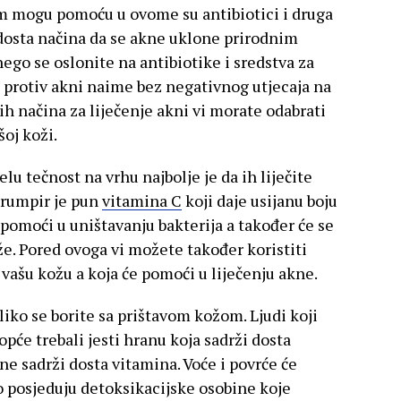
am mogu pomoću u ovome su antibiotici i druga
i dosta načina da se akne uklone prirodnim
nego se oslonite na antibiotike i sredstva za
u protiv akni naime bez negativnog utjecaja na
 načina za liječenje akni vi morate odabrati
šoj koži.
lu tečnost na vrhu najbolje je da ih liječite
rumpir je pun
vitamina C
koji daje usijanu boju
pomoći u uništavanju bakterija a također će se
že. Pored ovoga vi možete također koristiti
 vašu kožu a koja će pomoći u liječenju akne.
liko se borite sa prištavom kožom. Ljudi koji
pće trebali jesti hranu koja sadrži dosta
e sadrži dosta vitamina. Voće i povrće će
to posjeduju detoksikacijske osobine koje