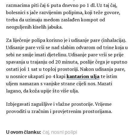
razmacima piti čaj 6 puta dnevno po 1 dl. Uz taj čaj,
bolesnici s jače razvijenim polipima, koji teže govore,
treba da uzimaju medom zaslađen kompot od
neoguljenih kiselih jabuka.
Za liječenje polipa korisno je i udisanje pare (inhalacija).
Udisanje pare vrši se nad slabim odvarom od trine koja u
sebi ne smije imati djetelinu. Udisanje pare vrši se prije
spavanja u trajanju od 20 minuta, poslije čega je uputno
ostati još 1 sat u toploj prostoriji. Nakon udisanja pare,
u nosnice ukapati po 4 kapi
kantarion ulja
te istim
uljem namazan s vanjske strane cijeli nos. Mazati
lagano, da koža upije što više ulja.
Izbjegavati zagušljive i vlažne prostorije. Vrijeme
provoditi u zračnim i provjetrenim prostorijama.
U ovom članku:
čaj
,
nosni polipi