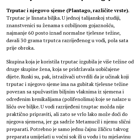
Trputac i njegovo sjeme (Plantago, različite vrste)
.
Trputac je lisnata biljka. U jednoj talijanskoj studiji,
znanstvenici su ženama s ozbiljnom gojaznošću,
najmanje 60 posto iznad normalne tjelesne težine,
davali 30 grama trputca razrijeđenog u vodi, pola sata
prije obroka.
Skupina koja je koristila trputac izgubila je više težine od
druge skupine žena, koja se pridržavala uobičajene
dijete. Ruski su, pak, istraživači utvrdili da je učinak koji
trputac i njegovo sjeme ima na gubitak tjelesne težine
povezan sa spužvastim biljnim vlaknima iz sjemena i
određenim kemikalijama (polifenolima) koje se nalaze u
lišću ove biljke. U vodi razrijeđeni truptac možda nije
praktično pripraviti, ali zato se vrlo lako može doći do
njegova sjemena, jer ga sadrže Metamucil i njemu slični
preparati. Potrebno je samo jednu čajnu žličicu takvog
preparata umiješati u voćni sok ili u vodu i tu mješavinu