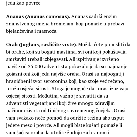
jedu kao povrće.
Ananas (Ananas comosus).
Ananas sadrži enzim
znanstvenog imena bromelain, koji pomaže u probavi
bjelančevina i masnoća.
Orah (Juglans, različite vrste)
. Možda ćete pomisliti da
bi orahe, koji su bogati mastima, svi oni koji pokušavaju
smršaviti trebali izbjegavati. Ali ispitivanje izvršeno
naviše od 25.000 adventista pokazalo je da su najmanje
gojazni oni koji jedu najviše oraha. Orasi su najbogatiji
hranidbeni izvor serotonina koji, kao stoje već rečeno,
pruža osjećaj sitosti. Stoga je moguće da i orasi izazivaju
osjećaj sitosti. Međutim, važno je shvatiti da su
adventisti vegetarijanci koji žive mnogo zdravijim
načinom života od tipičnog suvremenog čovjeka. Orasi
vam svakako neće pomoći da održite težinu ako usput
jedete meso i povrće. Ali mogli biste kušati pomaže li
vam šačica oraha da utolite žudnju za hranom i