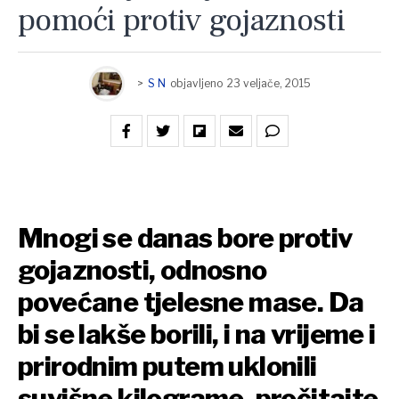
pomoći protiv gojaznosti
>
S N
objavljeno
23 veljače, 2015
Mnogi se danas bore protiv
gojaznosti, odnosno
povećane tjelesne mase. Da
bi se lakše borili, i na vrijeme i
prirodnim putem uklonili
suvišne kilograme, pročitajte