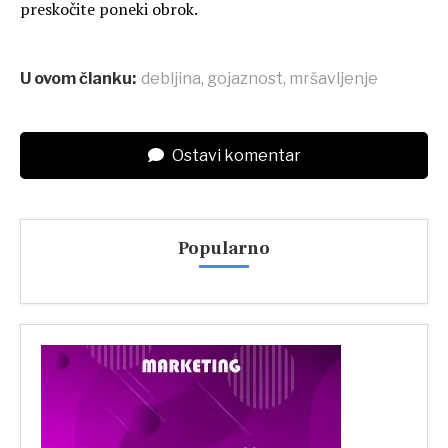
preskočite poneki obrok.
U ovom članku:
debljina
,
gojaznost
,
mršavljenje
Ostavi komentar
Popularno