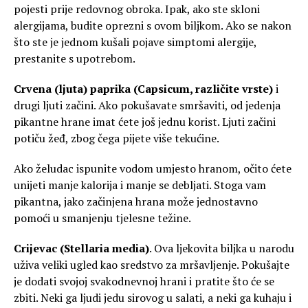
pojesti prije redovnog obroka. Ipak, ako ste skloni
alergijama, budite oprezni s ovom biljkom. Ako se nakon
što ste je jednom kušali pojave simptomi alergije,
prestanite s upotrebom.
Crvena (ljuta) paprika (Capsicum, različite vrste)
i
drugi ljuti začini. Ako pokušavate smršaviti, od jedenja
pikantne hrane imat ćete još jednu korist. Ljuti začini
potiču žeđ, zbog čega pijete više tekućine.
Ako želudac ispunite vodom umjesto hranom, očito ćete
unijeti manje kalorija i manje se debljati. Stoga vam
pikantna, jako začinjena hrana može jednostavno
pomoći u smanjenju tjelesne težine.
Crijevac (Stellaria media)
. Ova ljekovita biljka u narodu
uživa veliki ugled kao sredstvo za mršavljenje. Pokušajte
je dodati svojoj svakodnevnoj hrani i pratite što će se
zbiti. Neki ga ljudi jedu sirovog u salati, a neki ga kuhaju i