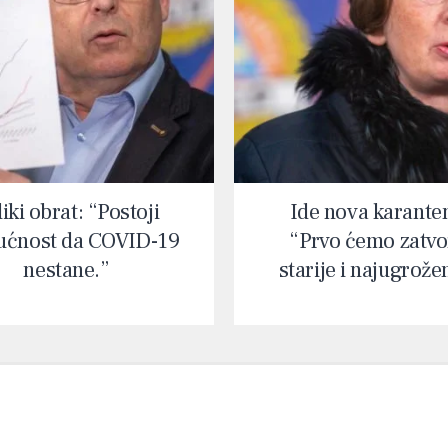
iki obrat: “Postoji
Ide nova karante
ćnost da COVID-19
“Prvo ćemo zatvor
nestane.”
starije i najugrože