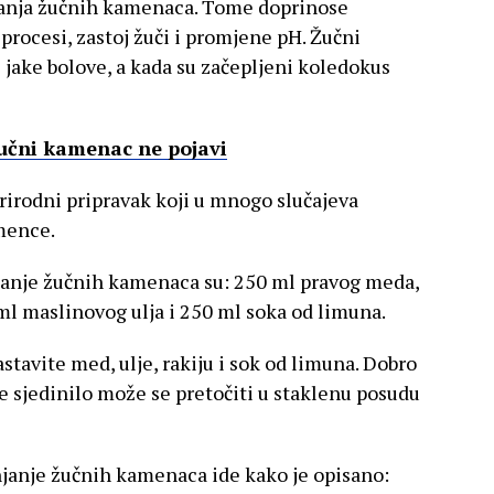
varanja žučnih kamenaca. Tome doprinose
procesi, zastoj žuči i promjene pH. Žučni
jake bolove, a kada su začepljeni koledokus
žučni kamenac ne pojavi
irodni pripravak koji u mnogo slučajeva
mence.
njanje žučnih kamenaca su: 250 ml pravog meda,
 ml maslinovog ulja i 250 ml soka od limuna.
stavite med, ulje, rakiju i sok od limuna. Dobro
 se sjedinilo može se pretočiti u staklenu posudu
njanje žučnih kamenaca ide kako je opisano: