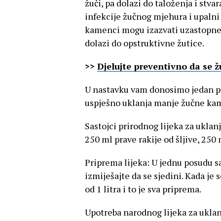
žuči, pa dolazi do taloženja i st
infekcije žučnog mjehura i upalni 
kamenci mogu izazvati uzastopne 
dolazi do opstruktivne žutice.
>>
Djelujte preventivno da se 
U nastavku vam donosimo jedan pr
uspješno uklanja manje žučne ka
Sastojci prirodnog lijeka za ukla
250 ml prave rakije od šljive, 250
Priprema lijeka: U jednu posudu sa
izmiješajte da se sjedini. Kada je
od 1 litra i to je sva priprema.
Upotreba narodnog lijeka za ukla