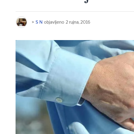
>
S N
objavljeno
2 rujna, 2016