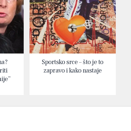
na?
Sportsko srce – što je to
iti
zapravo i kako nastaje
nije”