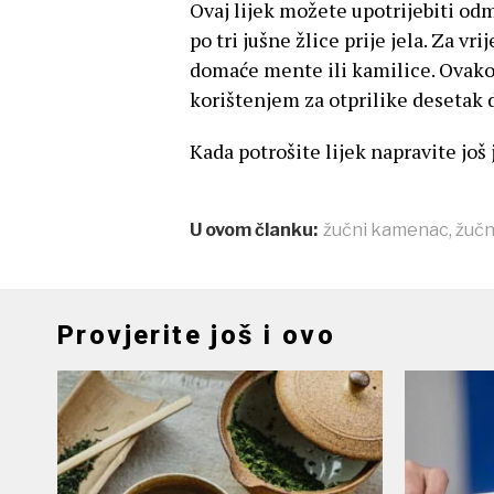
Ovaj lijek možete upotrijebiti odm
po tri jušne žlice prije jela. Za vr
domaće mente ili kamilice. Ovako
korištenjem za otprilike desetak da
Kada potrošite lijek napravite još 
U ovom članku:
žučni kamenac
,
žučn
Provjerite još i ovo