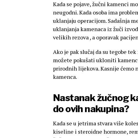
Kada se pojave, žučni kamenci mogu
neugodni. Kada osoba ima proble
uklanjaju operacijom. Sadašnja m
uklanjanja kamenaca iz žuči izv
velikih rezova , a oporavak pacijen
Ako je pak slučaj da su tegobe tek
možete pokušati ukloniti kamence
prirodnih lijekova. Kasnije ćemo na
kamenca.
Nastanak žučnog k
do ovih nakupina?
Kada se u jetrima stvara više kole
kiseline i steroidne hormone, reme