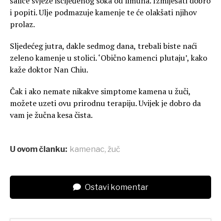
šalice svježe iscijeđenog soka od limuna. Izmiješati dobro
i popiti. Ulje podmazuje kamenje te će olakšati njihov
prolaz.
Sljedećeg jutra, dakle sedmog dana, trebali biste naći
zeleno kamenje u stolici. ‘Obično kamenci plutaju’, kako
kaže doktor Nan Chiu.
Čak i ako nemate nikakve simptome kamena u žuči,
možete uzeti ovu prirodnu terapiju. Uvijek je dobro da
vam je žučna kesa čista.
U ovom članku:
kamenac
,
žuč
Ostavi komentar