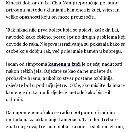
Kineski doktor dr. Lai Chiu Nan preporučuje potpuno
prirodnu metodu uklanjanja kamenca iz žuči, svjestan
velike opasnosti koju on može prouzročiti.
‘Rak nikad nije prva bolest koja se pojavi’, kaže dr. Lai,
navodeći kako obično, postoji puno drugih problema koji
dovode do raka. Njegova istraživanja su pokazala kako su
osobe koje dobiju rak, već prije imale kamen u bubregu.
Jedan od simptoma
kamena u žuči
je osjećaj nadutosti
nakon teških jela. Osjećate se kao da ne možete da
probavite hranu, a ukoliko stvar postane ozbiljnija,
osjećate bol u području jetre. Dakle, ako mislite da imate
kamence dr. Lai nudi sljedeće metode kako biste ih
uklonili.
Da napomenemo kako se radi o potpuno prirodnim
metodama za uklanjanje kamenaca. Također, trebate
znati da je ovaj tretman dobar za one sa slabom jetrom,