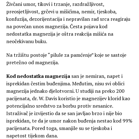
Živčani umor, tikovi i trzanje, razdražljivost,
preosjetljivost, grčevi u mišićima, nemir, tjeskoba,
konfuzija, dezorijentacija i nepravilan rad srca reagiraju
na povećan unos magnezija. Česta pojava kod
nedostatka magnezija je oštra reakcija mišića na
neočekivanu buku.
Na tržištu postoje “pilule za pamćenje” koje se sastoje
pretežno od magnezija.
Kod nedostatka magnezija
san je nemiran, napet i
isprekidan čestim buđenjima. Međutim, nisu svi oblici
magnezija jednako djelotvorni. U studiji na preko 200
pacijenata, dr. W. Davis koristio je magnezijev klorid kao
potencijalno sredstvo za borbu protiv nesanice.
Istraživač je izvijestio da se san javljao brzo i nije bio
isprekidan, te da je umor nakon buđenja nestao kod 99%
pacijenata. Pored toga, smanjile su se tjeskoba i
napetost tijekom dana.