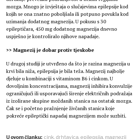
mozga. Mnogo je izvještaja o slučajevima epilepsije kod
kojih se ona znatno poboljšala ili potpuno povukla kod
uzimanja dodatnog magnezija. U pokusu s 30
epileptičara, 450 mg dodatnog magnezija dnevno
uspješno je kontroliralo njihove napadaje.
>> Magnezij je dobar protiv tjeskobe
U drugoj studiji je utvrđeno da što je razina magnezija u
krvi bila niža, epilepsija je bila teža. Magnezij najbolje
djeluje u kombinaciji s vitaminom B6 i cinkom. U
dovoljnim koncentracijama, magnezij inhibira konvulzije
ograničujući ili usporavajući širenje električnih podražaja
iz izolirane skupine moždanih stanica na ostatak mozga.
Čak se i početno pražnjenje živčanih stanica koje
pokreće epileptički napadaj magnezijem može suzbiti.
U ovom članku:
cink
,
drhtavica
,
epilepsija
,
magnezij