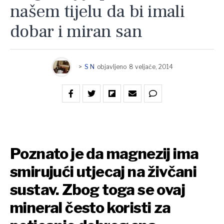
našem tijelu da bi imali
dobar i miran san
>
S N
objavljeno
8 veljače, 2014
Poznato je da magnezij ima
smirujući utjecaj na živčani
sustav. Zbog toga se ovaj
mineral često koristi za