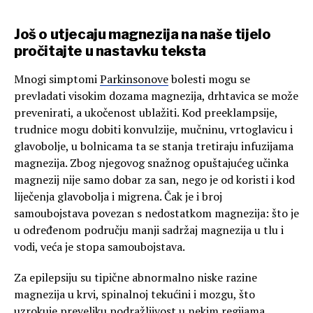
Još o utjecaju magnezija na naše tijelo
pročitajte u nastavku teksta
Mnogi simptomi
Parkinsonove
bolesti mogu se
prevladati visokim dozama magnezija, drhtavica se može
prevenirati, a ukočenost ublažiti. Kod preeklampsije,
trudnice mogu dobiti konvulzije, mučninu, vrtoglavicu i
glavobolje, u bolnicama ta se stanja tretiraju infuzijama
magnezija. Zbog njegovog snažnog opuštajućeg učinka
magnezij nije samo dobar za san, nego je od koristi i kod
liječenja glavobolja i migrena. Čak je i broj
samoubojstava povezan s nedostatkom magnezija: što je
u određenom području manji sadržaj magnezija u tlu i
vodi, veća je stopa samoubojstava.
Za epilepsiju su tipične abnormalno niske razine
magnezija u krvi, spinalnoj tekućini i mozgu, što
uzrokuje preveliku podražljivost u nekim regijama