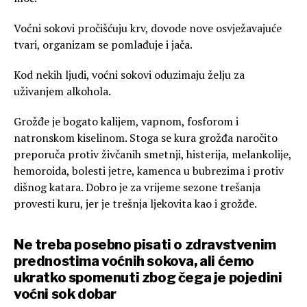
Voćni sokovi pročišćuju krv, dovode nove osvježavajuće
tvari, organizam se pomlađuje i jača.
Kod nekih ljudi, voćni sokovi oduzimaju želju za
uživanjem alkohola.
Grožđe je bogato kalijem, vapnom, fosforom i
natronskom kiselinom. Stoga se kura grožđa naročito
preporuča protiv živčanih smetnji, histerija, melankolije,
hemoroida, bolesti jetre, kamenca u bubrezima i protiv
dišnog katara. Dobro je za vrijeme sezone trešanja
provesti kuru, jer je trešnja ljekovita kao i grožđe.
Ne treba posebno pisati o zdravstvenim
prednostima voćnih sokova, ali ćemo
ukratko spomenuti zbog čega je pojedini
voćni sok dobar