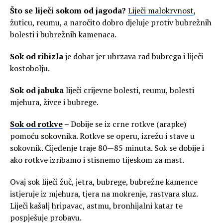
Što se liječi sokom od jagoda?
Liječi malokrvnost
,
žuticu, reumu, a naročito dobro djeluje protiv bubrežnih
bolesti i bubrežnih kamenaca.
Sok od ribizla
je dobar jer ubrzava rad bubrega i liječi
kostobolju.
Sok od jabuka
liječi crijevne bolesti, reumu, bolesti
mjehura, živce i bubrege.
Sok od rotkve
–
Dobije se iz crne rotkve (arapke)
pomoću sokovnika. Rotkve se operu, izrežu i stave u
sokovnik. Cijeđenje traje 80—85 minuta. Sok se dobije i
ako rotkve izribamo i stisnemo tijeskom za mast.
Ovaj sok liječi žuč, jetra, bubrege, bubrežne kamence
istjeruje iz mjehura, tjera na mokrenje, rastvara sluz.
Liječi kašalj hripavac, astmu, bronhijalni katar te
pospješuje probavu.