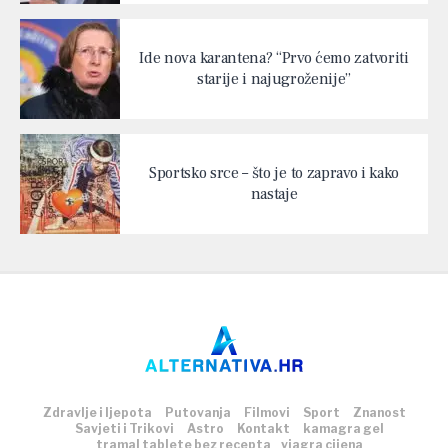
Ide nova karantena? “Prvo ćemo zatvoriti
starije i najugroženije”
Sportsko srce – što je to zapravo i kako
nastaje
Zdravlje i ljepota
Putovanja
Filmovi
Sport
Znanost
Savjeti i Trikovi
Astro
Kontakt
kamagra gel
tramal tablete bez recepta
viagra cijena