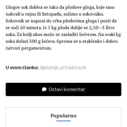
Glogov sok dobiva se tako da plodove gloga, koje smo
nabrali u rujnu ili listopadu, sočimo u sokovniku.
Sokovnik se napuni do vrha plodovima gloga i pusti da
se soči 50 minuta. Iz 5 kg ploda dobije se 2,50—3 litre
soka. Za bolji ukus može se zasladiti šećerom. Na svaki kg
soka dolazi 300 g šećera. Sprema se u staklenke i dobro
zatvori pergamentom.
U ovom članku:
liječenje
,
prirodni sok
Ostavi komentar
Popularno