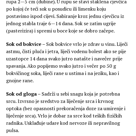
rupa 2—5 cm (dubine). U rupu se stavi staklena cjevčica
po kojoj će teći sok u posudicu ili limenku koju
postavimo ispod cijevi. Sabiranje kroz jednu cjevčicu iz
jednog stabla traje 6—14 dana. Sok se zatim ugrije
(pasterizira) i spremi u boce koje se dobro začepe.
Sok od bokvice –
Sok bokvice vrlo je zdrav u vinu. Liječi
astmu, čisti pluća i jetra, liječi vodenu bolest ako se pije
uzastopce 14 dana svako jutro natašte i navečer prije
spavanja. Ako popijemo svako jutro i večer po 50 g
bokvičinog soka, liječi rane u ustima i na jeziku, kao i
gnojne rane.
Sok od gloga –
Sadrži u sebi snagu koja je potrebna
srcu. Izvrsno je sredstvo za liječenje srca i krvnog
optoka (bez opasnosti prekoračenja doze za umirenje i
liječenje srca). Vrlo je dobar za srce kod teških fizičkih
radnika. Usklađuje udare kod nervoze ili nepravilnog
pulsa.