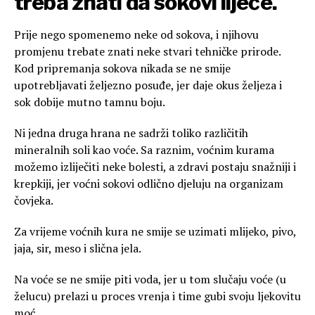
treba znati da sokovi liječe.
Prije nego spomenemo neke od sokova, i njihovu
promjenu trebate znati neke stvari tehničke prirode.
Kod pripremanja sokova nikada se ne smije
upotrebljavati željezno posuđe, jer daje okus željeza i
sok dobije mutno tamnu boju.
Ni jedna druga hrana ne sadrži toliko različitih
mineralnih soli kao voće. Sa raznim, voćnim kurama
možemo izliječiti neke bolesti, a zdravi postaju snažniji i
krepkiji, jer voćni sokovi odlično djeluju na organizam
čovjeka.
Za vrijeme voćnih kura ne smije se uzimati mlijeko, pivo,
jaja, sir, meso i slična jela.
Na voće se ne smije piti voda, jer u tom slučaju voće (u
želucu) prelazi u proces vrenja i time gubi svoju ljekovitu
moć.