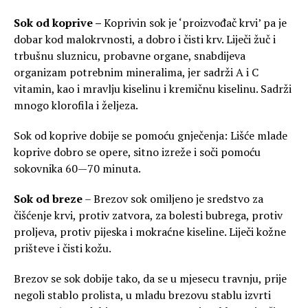
Sok od koprive –
Koprivin sok je ‘proizvođač krvi’ pa je
dobar kod malokrvnosti, a dobro i čisti krv. Liječi žuč i
trbušnu sluznicu, probavne organe, snabdijeva
organizam potrebnim mineralima, jer sadrži A i C
vitamin, kao i mravlju kiselinu i kremičnu kiselinu. Sadrži
mnogo klorofila i željeza.
Sok od koprive dobije se pomoću gnječenja: Lišće mlade
koprive dobro se opere, sitno izreže i soči pomoću
sokovnika 60—70 minuta.
Sok od breze
– Brezov sok omiljeno je sredstvo za
čišćenje krvi, protiv zatvora, za bolesti bubrega, protiv
proljeva, protiv pijeska i mokraćne kiseline. Liječi kožne
prišteve i čisti kožu.
Brezov se sok dobije tako, da se u mjesecu travnju, prije
negoli stablo prolista, u mladu brezovu stablu izvrti