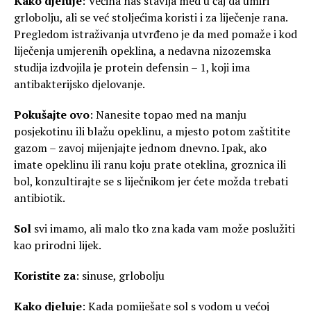
Kako djeluje
: Većina nas stavlja med u čaj da umiri
grlobolju, ali se već stoljećima koristi i za liječenje rana.
Pregledom istraživanja utvrđeno je da med pomaže i kod
liječenja umjerenih opeklina, a nedavna nizozemska
studija izdvojila je protein defensin – 1, koji ima
antibakterijsko djelovanje.
Pokušajte ovo
: Nanesite topao med na manju
posjekotinu ili blažu opeklinu, a mjesto potom zaštitite
gazom – zavoj mijenjajte jednom dnevno. Ipak, ako
imate opeklinu ili ranu koju prate oteklina, groznica ili
bol, konzultirajte se s liječnikom jer ćete možda trebati
antibiotik.
Sol
svi imamo, ali malo tko zna kada vam može poslužiti
kao prirodni lijek.
Koristite za
: sinuse, grlobolju
Kako djeluje
: Kada pomiješate sol s vodom u većoj