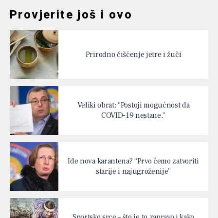
Provjerite još i ovo
Prirodno čišćenje jetre i žuči
Veliki obrat: “Postoji mogućnost da
COVID-19 nestane.”
Ide nova karantena? “Prvo ćemo zatvoriti
starije i najugroženije”
Sportsko srce – što je to zapravo i kako