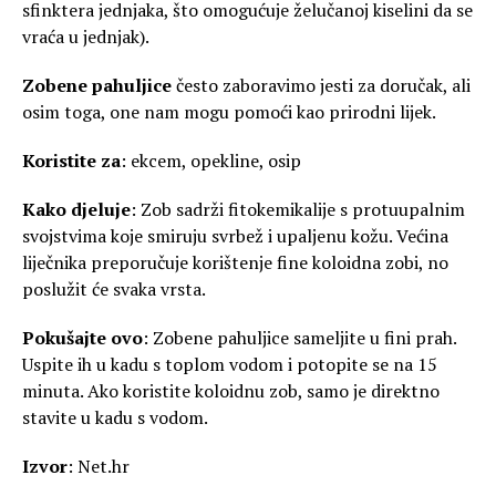
sfinktera jednjaka, što omogućuje želučanoj kiselini da se
vraća u jednjak).
Zobene pahuljice
često zaboravimo jesti za doručak, ali
osim toga, one nam mogu pomoći kao prirodni lijek.
Koristite za
: ekcem, opekline, osip
Kako djeluje
: Zob sadrži fitokemikalije s protuupalnim
svojstvima koje smiruju svrbež i upaljenu kožu. Većina
liječnika preporučuje korištenje fine koloidna zobi, no
poslužit će svaka vrsta.
Pokušajte ovo
: Zobene pahuljice sameljite u fini prah.
Uspite ih u kadu s toplom vodom i potopite se na 15
minuta. Ako koristite koloidnu zob, samo je direktno
stavite u kadu s vodom.
Izvor
: Net.hr