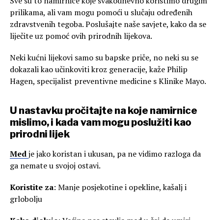
Sve su to namirnice koje svakodnevno koristimo drugim
prilikama, ali vam mogu pomoći u slučaju određenih
zdravstvenih tegoba. Poslušajte naše savjete, kako da se
liječite uz pomoć ovih prirodnih lijekova.
Neki kućni lijekovi samo su bapske priče, no neki su se
dokazali kao učinkoviti kroz generacije, kaže Philip
Hagen, specijalist preventivne medicine s Klinike Mayo.
U nastavku pročitajte na koje namirnice
mislimo, i kada vam mogu poslužiti kao
prirodni lijek
Med
je jako koristan i ukusan, pa ne vidimo razloga da
ga nemate u svojoj ostavi.
Koristite za
: Manje posjekotine i opekline, kašalj i
grlobolju