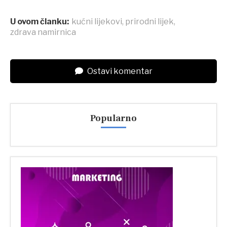
U ovom članku:
kućni lijekovi
,
prirodni lijek
,
zdrava namirnica
Ostavi komentar
Popularno