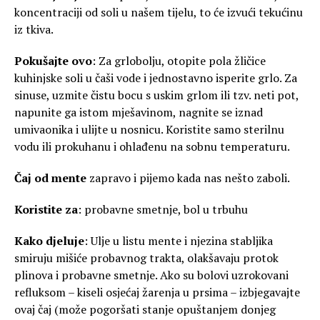
koncentraciji od soli u našem tijelu, to će izvući tekućinu
iz tkiva.
Pokušajte ovo
: Za grlobolju, otopite pola žličice
kuhinjske soli u čaši vode i jednostavno isperite grlo. Za
sinuse, uzmite čistu bocu s uskim grlom ili tzv. neti pot,
napunite ga istom mješavinom, nagnite se iznad
umivaonika i ulijte u nosnicu. Koristite samo sterilnu
vodu ili prokuhanu i ohlađenu na sobnu temperaturu.
Čaj od mente
zapravo i pijemo kada nas nešto zaboli.
Koristite za
: probavne smetnje, bol u trbuhu
Kako djeluje
: Ulje u listu mente i njezina stabljika
smiruju mišiće probavnog trakta, olakšavaju protok
plinova i probavne smetnje. Ako su bolovi uzrokovani
refluksom – kiseli osjećaj žarenja u prsima – izbjegavajte
ovaj čaj (može pogoršati stanje opuštanjem donjeg