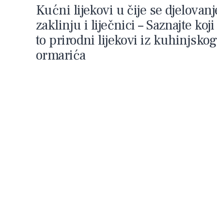
Kućni lijekovi u čije se djelovanj
zaklinju i liječnici – Saznajte koji
to prirodni lijekovi iz kuhinjskog
ormarića