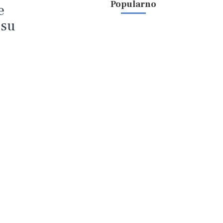
Popularno
e
 su