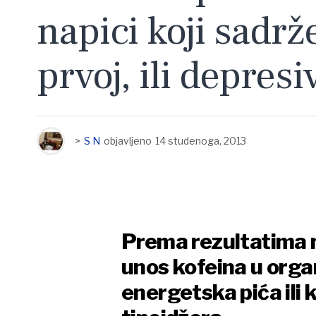
napici koji sadrž
prvoj, ili depresi
>
S N
objavljeno
14 studenoga, 2013
Prema rezultatima n
unos kofeina u orga
energetska pića ili