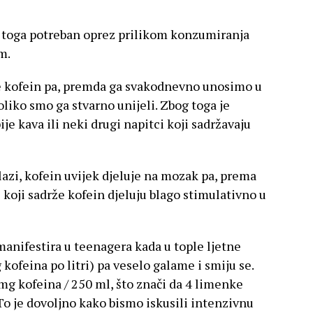
og toga potreban oprez prilikom konzumiranja
m.
e kofein pa, premda ga svakodnevno unosimo u
liko smo ga stvarno unijeli. Zbog toga je
je kava ili neki drugi napitci koji sadržavaju
lazi, kofein uvijek djeluje na mozak pa, prema
i koji sadrže kofein djeluju blago stimulativno u
manifestira u teenagera kada u tople ljetne
 kofeina po litri) pa veselo galame i smiju se.
mg kofeina / 250 ml, što znači da 4 limenke
o je dovoljno kako bismo iskusili intenzivnu