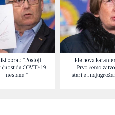
iki obrat: “Postoji
Ide nova karante
ćnost da COVID-19
“Prvo ćemo zatvor
nestane.”
starije i najugrože