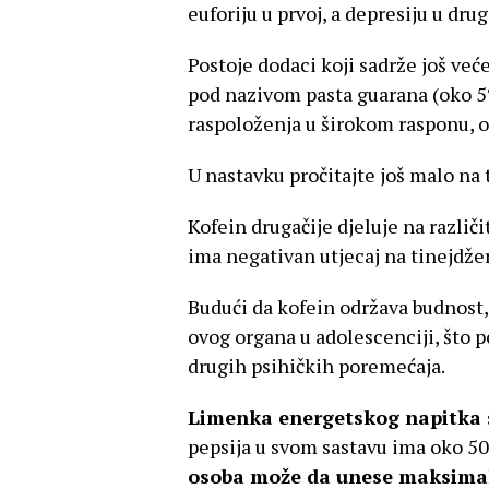
euforiju u prvoj, a depresiju u dru
Postoje dodaci koji sadrže još veće
pod nazivom pasta guarana (oko 5
raspoloženja u širokom rasponu, od
U nastavku pročitajte još malo na 
Kofein drugačije djeluje na različ
ima negativan utjecaj na tinejdž
Budući da kofein održava budnost,
ovog organa u adolescenciji, što p
drugih psihičkih poremećaja.
Limenka energetskog napitka 
pepsija u svom sastavu ima oko 50
osoba može da unese maksima