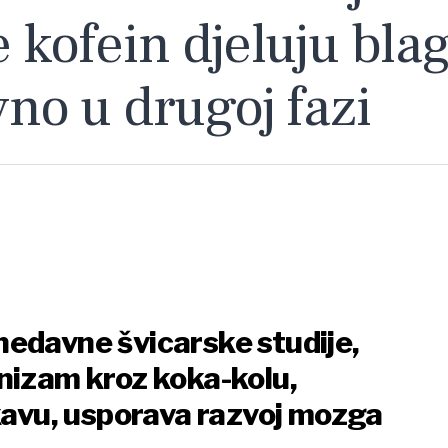
e kofein djeluju bla
vno u drugoj fazi
edavne švicarske studije,
nizam kroz koka-kolu,
 kavu, usporava razvoj mozga