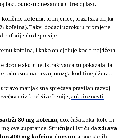
goj fazi, odnosno nesanicu u trećoj fazi.
 količine kofeina, primjerice, brazilska biljka
% kofeina). Takvi dodaci uzrokuju promjene
 euforije do depresije.
temu kofeina, i kako on djeluje kod tinejdžera.
ite dobne skupine. Istraživanja su pokazala da
ere, odnosno na razvoj mozga kod tinejdžera…
 upravo manjak sna sprečava pravilan razvoj
ovećava rizik od šizofrenije,
anksioznosti
i
sadrži 80 mg kofeina
, dok čaša koka-kole ili
 mg ove supstance. Stručnjaci ističu da
zdrava
lno 400 mg kofeina dnevno
, a ono sto ih