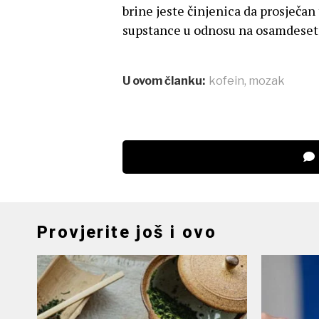
brine jeste činjenica da prosječa
supstance u odnosu na osamdesete
U ovom članku:
kofein
,
mozak
Provjerite još i ovo