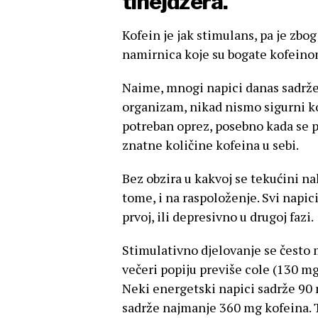
tinejdžera.
Kofein je jak stimulans, pa je zb
namirnica koje su bogate kofeino
Naime, mnogi napici danas sadrž
organizam, nikad nismo sigurni ko
potreban oprez, posebno kada se pi
znatne količine kofeina u sebi.
Bez obzira u kakvoj se tekućini na
tome, i na raspoloženje. Svi napic
prvoj, ili depresivno u drugoj fazi.
Stimulativno djelovanje se često 
večeri popiju previše cole (130 mg
Neki energetski napici sadrže 90 
sadrže najmanje 360 mg kofeina. T