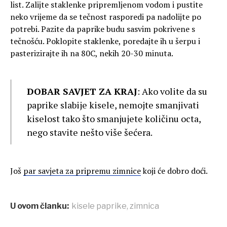
list. Zalijte staklenke pripremljenom vodom i pustite
neko vrijeme da se tečnost rasporedi pa nadolijte po
potrebi. Pazite da paprike budu sasvim pokrivene s
tečnošću. Poklopite staklenke, poredajte ih u šerpu i
pasterizirajte ih na 80C, nekih 20-30 minuta.
DOBAR SAVJET ZA KRAJ
: Ako volite da su
paprike slabije kisele, nemojte smanjivati
kiselost tako što smanjujete količinu octa,
nego stavite nešto više šećera.
Još
par savjeta za pripremu zimnice
koji će dobro doći.
U ovom članku:
kisele paprike
,
zimnica