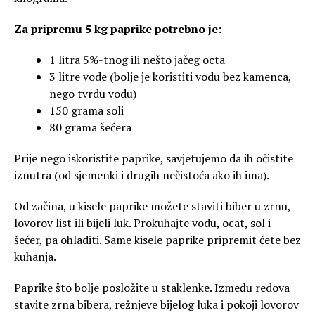
Za pripremu 5 kg paprike potrebno je:
1 litra 5%-tnog ili nešto jačeg octa
3 litre vode (bolje je koristiti vodu bez kamenca,
nego tvrdu vodu)
150 grama soli
80 grama šećera
Prije nego iskoristite paprike, savjetujemo da ih očistite
iznutra (od sjemenki i drugih nečistoća ako ih ima).
Od začina, u kisele paprike možete staviti biber u zrnu,
lovorov list ili bijeli luk. Prokuhajte vodu, ocat, sol i
šećer, pa ohladiti. Same kisele paprike pripremit ćete bez
kuhanja.
Paprike što bolje posložite u staklenke. Između redova
stavite zrna bibera, režnjeve bijelog luka i pokoji lovorov