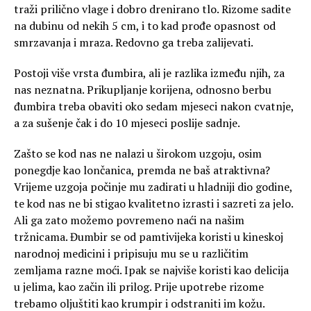
traži prilično vlage i dobro drenirano tlo. Rizome sadite
na dubinu od nekih 5 cm, i to kad prođe opasnost od
smrzavanja i mraza. Redovno ga treba zalijevati.
Postoji više vrsta đumbira, ali je razlika između njih, za
nas neznatna. Prikupljanje korijena, odnosno berbu
đumbira treba obaviti oko sedam mjeseci nakon cvatnje,
a za sušenje čak i do 10 mjeseci poslije sadnje.
Zašto se kod nas ne nalazi u širokom uzgoju, osim
ponegdje kao lončanica, premda ne baš atraktivna?
Vrijeme uzgoja počinje mu zadirati u hladniji dio godine,
te kod nas ne bi stigao kvalitetno izrasti i sazreti za jelo.
Ali ga zato možemo povremeno naći na našim
tržnicama. Đumbir se od pamtivijeka koristi u kineskoj
narodnoj medicini i pripisuju mu se u različitim
zemljama razne moći. Ipak se najviše koristi kao delicija
u jelima, kao začin ili prilog. Prije upotrebe rizome
trebamo oljuštiti kao krumpir i odstraniti im kožu.