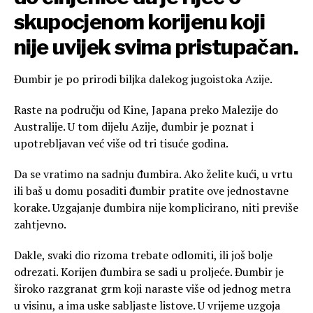
skupocjenom korijenu koji
nije uvijek svima pristupačan.
Đumbir je po prirodi biljka dalekog jugoistoka Azije.
Raste na području od Kine, Japana preko Malezije do
Australije. U tom dijelu Azije, đumbir je poznat i
upotrebljavan već više od tri tisuće godina.
Da se vratimo na sadnju đumbira. Ako želite kući, u vrtu
ili baš u domu posaditi đumbir pratite ove jednostavne
korake. Uzgajanje đumbira nije komplicirano, niti previše
zahtjevno.
Dakle, svaki dio rizoma trebate odlomiti, ili još bolje
odrezati. Korijen đumbira se sadi u proljeće. Đumbir je
široko razgranat grm koji naraste više od jednog metra
u visinu, a ima uske sabljaste listove. U vrijeme uzgoja