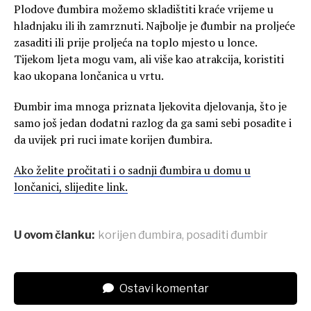
Plodove đumbira možemo skladištiti kraće vrijeme u
hladnjaku ili ih zamrznuti. Najbolje je đumbir na proljeće
zasaditi ili prije proljeća na toplo mjesto u lonce.
Tijekom ljeta mogu vam, ali više kao atrakcija, koristiti
kao ukopana lončanica u vrtu.
Đumbir ima mnoga priznata ljekovita djelovanja, što je
samo još jedan dodatni razlog da ga sami sebi posadite i
da uvijek pri ruci imate korijen đumbira.
Ako želite pročitati i o sadnji đumbira u domu u
lončanici, slijedite link.
U ovom članku:
korijen đumbira
,
posaditi đumbir
Ostavi komentar