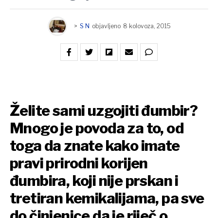
>
S N
objavljeno
8 kolovoza, 2015
Želite sami uzgojiti đumbir?
Mnogo je povoda za to, od
toga da znate kako imate
pravi prirodni korijen
đumbira, koji nije prskan i
tretiran kemikalijama, pa sve
do činjenice da je riječ o