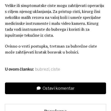
Velike ili simptomatske ciste mogu zahtijevati operaciju
s ciljem njenog uklanjanja. Za pristup cisti, kirurg čini
nekoliko malih rezova na vašoj koži i umeće specijalne
medicinske instrumente i malu video kameru. Kirurg
tada vodi instrumente do bubrega i koristi ih za
ispuštanje tekućine iz cista.
Ovisno o vrsti postupka, tretman za bubrežne ciste
može zahtijevati kratak boravak u bolnici.
U ovom članku:
bubrezi
,
ciste
Ostavi komentar