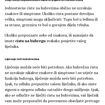
Simptomi po kojima možemo naslutiti pojavu cisti na bubrezima
Jednostavne ciste na bubrezima obično ne uzrokuju
znakove ili simptome. Ukoliko cista postane dovoljno
velika, simptomi mogu uključivati: Tupu bol u leđima ili
sa strane, groznicu te bol u gornjem dijelu trbuha.
Ukoliko prepoznate neke od znakova, ili sumnjate da
imate
cistu na bubregu
svakako posjetite vašeg
liječnika.
Liječenje cisti na bubrezima
Liječenje možda neće biti potrebno. Ako bubrežna cista
ne uzrokuje nikakve znakove ili simptome i ne utječe na
funkciju bubrega, liječenje možda neće biti potrebno.
Ipak, tu odluku prepustite vašem liječniku, ili ako niste
sigurni u njegovu odluku zatražite drugo mišljenje. Ipak,
ako se odlučite ne liječiti cistu na bubrezima, vaš liječnik
vam može preporučiti da povremeno obavljate pretrage