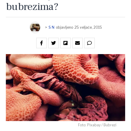
bubrezima?
>
S N
objavljeno
25 veljače, 2015
Foto: Pixabay / Bubrezi