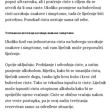
poput ultrazvuka, ali i praćenje ciste s ciljem da se
utvrdi da li ona raste. Ukoliko promjene na bubrežnoj
cisti uzrokuju znakove i simptome, tada će liječenje biti
potrebno. Ponekad cista nestaje sama od sebe.
Tretmani za ciste koje uzrokuju znakove i simptome
Ukoliko kod vas jednostavna cista na bubregu uzrokuje
znakove i simptome, vaš vam liječnik može preporučiti
liječenje.
Opcije uključuju: Probijanje i odvodnja ciste, a zatim
punjenje alkoholom. Rijetko, kako bi se smanjila cista,
liječnik umeće dugu, tanku iglu kroz kožu i kroz zid
bubrežne ciste. Tako se tekućina ispušta iz ciste. Liječnik
može ispuniti cistu otopinom alkohola kako bi se
spriječilo njeno vraćanje. Ciste se obično vraćaju nakon
ove vrste postupka, pa je ovaj način tretiranja
rezerviran samo za određene situacije.