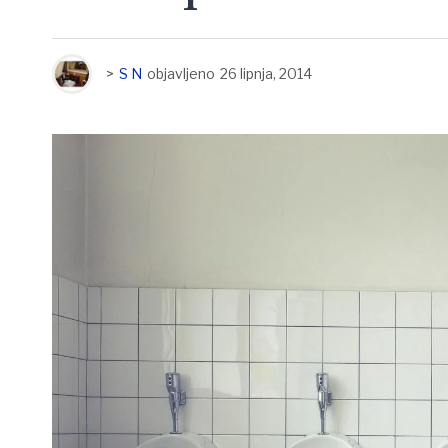
>
S N
objavljeno
26 lipnja, 2014