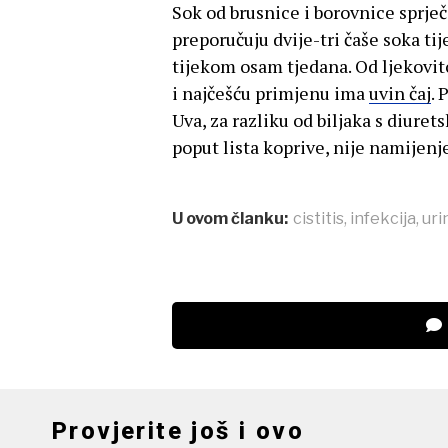
Sok od brusnice i borovnice sprječ
preporučuju dvije-tri čaše soka tij
tijekom osam tjedana. Od ljekovito
i najčešću primjenu ima
uvin čaj
. 
Uva, za razliku od biljaka s diur
poput lista koprive, nije namije
U ovom članku:
cistitis
,
infekcija
,
uri
Provjerite još i ovo