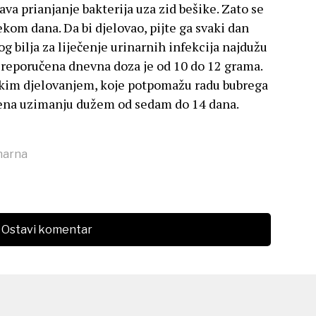
ava prianjanje bakterija uza zid bešike. Zato se
ekom dana. Da bi djelovao, pijte ga svaki dan
g bilja za liječenje urinarnih infekcija najdužu
Preporučena dnevna doza je od 10 do 12 grama.
etskim djelovanjem, koje potpomažu radu bubrega
njena uzimanju dužem od sedam do 14 dana.
narna
Ostavi komentar