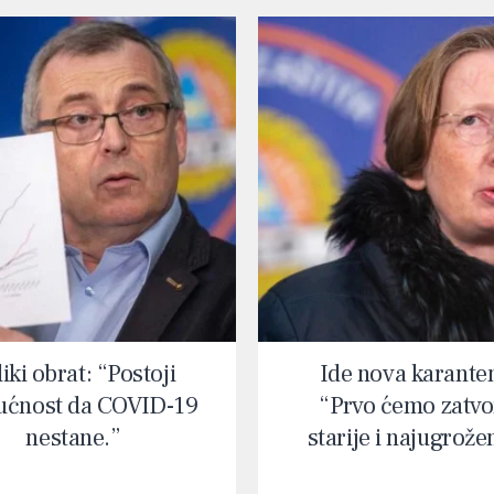
iki obrat: “Postoji
Ide nova karante
ćnost da COVID-19
“Prvo ćemo zatvor
nestane.”
starije i najugrože