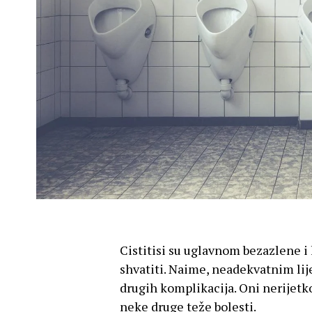
Cistitisi su uglavnom bezazlene i l
shvatiti. Naime, neadekvatnim lij
drugih komplikacija. Oni nerijetk
neke druge teže bolesti.