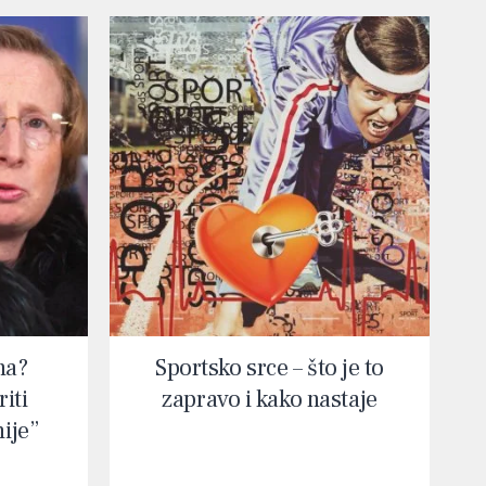
na?
Sportsko srce – što je to
iti
zapravo i kako nastaje
nije”