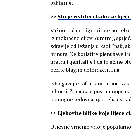
bakterije.
>>
Što je cistitis i kako se lije
Važno je da ne ignorirate potrebu
iz mokraćne cijevi (uretre), sprječ
zdravije od ležanja u kadi. Ipak, a
minuta. Ne koristite pjenušave i 
uretru i genitalije i da ih učine p
perite blagim deterdžentima.
Izbjegavajte rafiniranu hranu, zas
ishrani. Ženama u postmenopauzi 
pomogne redovna upotreba estrad
>> Ljekovite biljke koje liječe ci
U novije vrijeme vrlo je popularno 