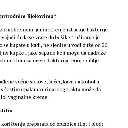
či prirodnim lijekovima?
 za mokrenjem, jer mokrenje izbacuje bakterije
avajući ih da se vrate do bešike. Tuširanje je
ko se kupate u kadi, ne sjedite u vodi duže od 30
uljne kupke i jake sapune koji mogu da nadraže
lodnim tlom za razvoj bakterija. Donje rublje
lađene voćne sokove, šećer, kavu i alkohol u
s čestim upalama urinarnog trakta može da
iol vaginalne kreme.
stitis
korištenje preparata od brusnice (list i plod).