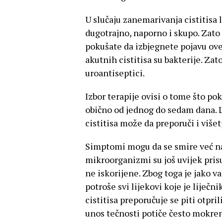
U slučaju zanemarivanja cistitisa l
dugotrajno, naporno i skupo. Zat
pokušate da izbjegnete pojavu ove 
akutnih cistitisa su bakterije. Zato
uroantiseptici.
Izbor terapije ovisi o tome što po
obično od jednog do sedam dana. L
cistitisa može da preporuči i više
Simptomi mogu da se smire već na
mikroorganizmi su još uvijek pris
ne iskorijene. Zbog toga je jako va
potroše svi lijekovi koje je liječn
cistitisa preporučuje se piti otpr
unos tečnosti potiče često mokren