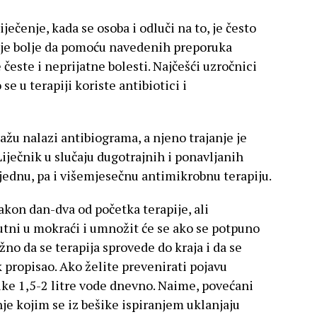
iječenje, kada se osoba i odluči na to, je često
o je bolje da pomoću navedenih preporuka
česte i neprijatne bolesti. Najčešći uzročnici
 se u terapiji koriste antibiotici i
kažu nalazi antibiograma, a njeno trajanje je
iječnik u slučaju dugotrajnih i ponavljanih
tjednu, pa i višemjesečnu antimikrobnu terapiju.
kon dan-dva od početka terapije, ali
utni u mokraći i umnožit će se ako se potpuno
žno da se terapija sprovede do kraja i da se
ik propisao. Ako želite prevenirati pojavu
ilike 1,5-2 litre vode dnevno. Naime, povećani
je kojim se iz bešike ispiranjem uklanjaju