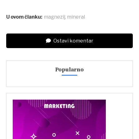
U ovom članku:
magnezij
,
mineral
Ostavi komentar
Popularno