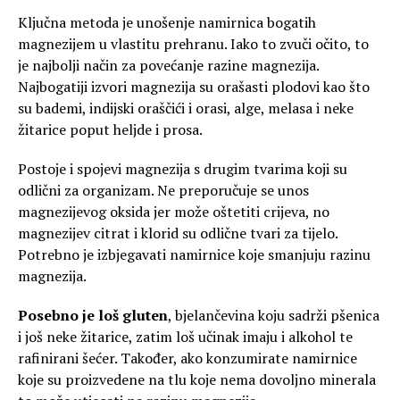
Ključna metoda je unošenje namirnica bogatih
magnezijem u vlastitu prehranu. Iako to zvuči očito, to
je najbolji način za povećanje razine magnezija.
Najbogatiji izvori magnezija su orašasti plodovi kao što
su bademi, indijski oraščići i orasi, alge, melasa i neke
žitarice poput heljde i prosa.
Postoje i spojevi magnezija s drugim tvarima koji su
odlični za organizam. Ne preporučuje se unos
magnezijevog oksida jer može oštetiti crijeva, no
magnezijev citrat i klorid su odlične tvari za tijelo.
Potrebno je izbjegavati namirnice koje smanjuju razinu
magnezija.
Posebno je loš gluten
, bjelančevina koju sadrži pšenica
i još neke žitarice, zatim loš učinak imaju i alkohol te
rafinirani šećer. Također, ako konzumirate namirnice
koje su proizvedene na tlu koje nema dovoljno minerala