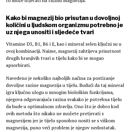
to može utjecati na razinu magnezija.
Kako bi magnezij bio prisutan u dovoljnoj
količini u ljudskom organizmu potrebno je
uz njega unositi i sljedeće tvari
Vitamine D3, B1, B6 i E, kao i mineral selen ključni su u
ovoj kombinaciji. Naime, magnezij zahtijeva prisutnost
drugih hranjivih tvari u tijelu kako bi se mogao
apsorbirati.
Navedeno je nekoliko najboljih načina za postizanje
dovoljne razine magnezija u tijelu. Budući da taj mineral
igra ključnu ulogu u mnogim biološkim funkcijama,
njegova odgovarajuća razina svakako je potrebna tijelu
da bude u optimalnom zdravlju. Ono što je dobro kod
ovih metoda što nikako ne možete pretjerati s
magnezijem jer je tijelo sposobno nositi se s viškom
magnezija, puno veći problem je njegov nedostatak.