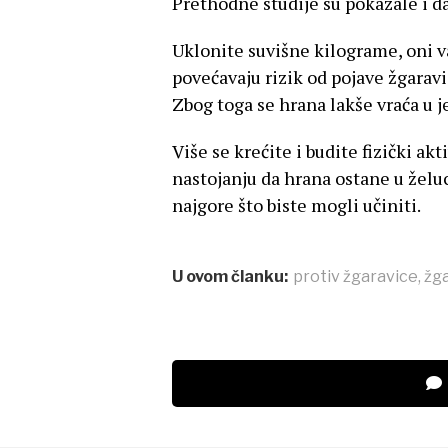
Prethodne studije su pokazale i da
Uklonite suvišne kilograme, oni v
povećavaju rizik od pojave žgaravic
Zbog toga se hrana lakše vraća u j
Više se krećite i budite fizički a
nastojanju da hrana ostane u želuc
najgore što biste mogli učiniti.
U ovom članku:
protiv žgaravice
,
žg