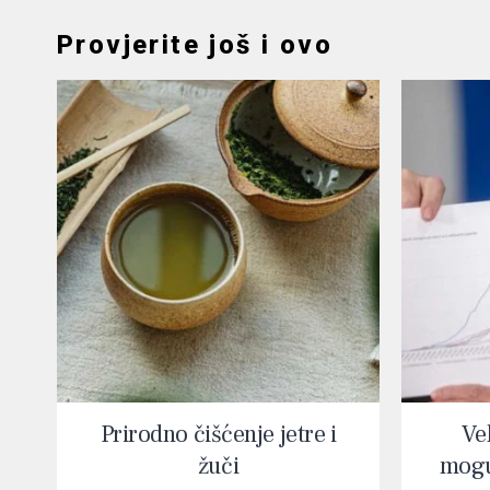
Provjerite još i ovo
Prirodno čišćenje jetre i
Vel
žuči
mogu