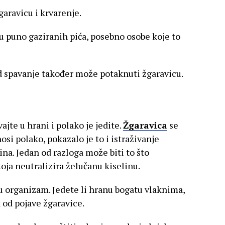
aravicu i krvarenje.
ju puno gaziranih pića, posebno osobe koje to
ed spavanje također može potaknuti žgaravicu.
vajte u hrani i polako je jedite.
Žgaravica
se
osi polako, pokazalo je to i istraživanje
na. Jedan od razloga može biti to što
oja neutralizira želučanu kiselinu.
 u organizam. Jedete li hranu bogatu vlaknima,
k od pojave žgaravice.