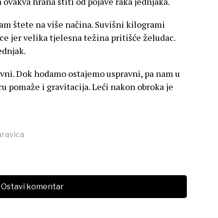
 ovakva hrana štiti od pojave raka jednjaka.
am štete na više načina. Suvišni kilogrami
e jer velika tjelesna težina pritišće želudac.
ednjak.
ktivni. Dok hodamo ostajemo uspravni, pa nam u
u pomaže i gravitacija. Leći nakon obroka je
aravica
Ostavi komentar