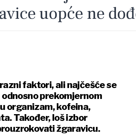
ravice uopće ne dođ
razni faktori, ali najčešće se
ni, odnosno prekomjernom
u organizam, kofeina,
a. Također, loš izbor
prouzrokovati žgaravicu.