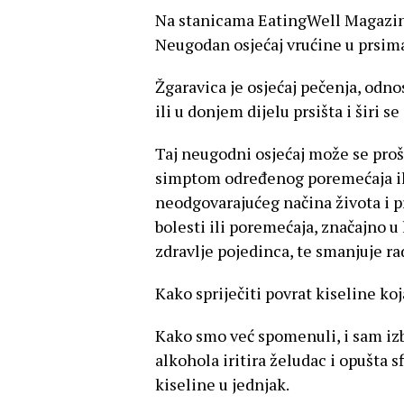
Na stanicama EatingWell Magazine 
Neugodan osjećaj vrućine u prsima i
Žgaravica je osjećaj pečenja, odno
ili u donjem dijelu prsišta i širi se
Taj neugodni osjećaj može se prošir
simptom određenog poremećaja ili
neodgovarajućeg načina života i p
bolesti ili poremećaja, značajno u
zdravlje pojedinca, te smanjuje ra
Kako spriječiti povrat kiseline koj
Kako smo već spomenuli, i sam izb
alkohola iritira želudac i opušta sf
kiseline u jednjak.