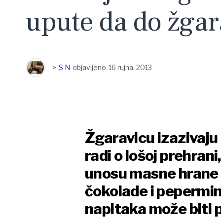
upute da do žga
>
S N
objavljeno
16 rujna, 2013
Žgaravicu izazivaju 
radi o lošoj prehra
unosu masne hrane 
čokolade i pepermint
napitaka može biti 