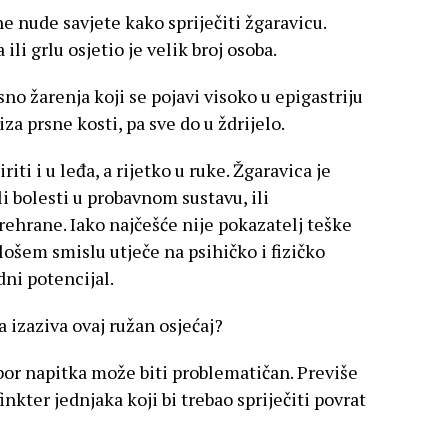
nude savjete kako spriječiti žgaravicu.
li grlu osjetio je velik broj osoba.
sno žarenja koji se pojavi visoko u epigastriju
 iza prsne kosti, pa sve do u ždrijelo.
iti i u leđa, a rijetko u ruke. Žgaravica je
 bolesti u probavnom sustavu, ili
rehrane. Iako najčešće nije pokazatelj teške
 lošem smislu utječe na psihičko i fizičko
dni potencijal.
a izaziva ovaj ružan osjećaj?
or napitka može biti problematičan. Previše
inkter jednjaka koji bi trebao spriječiti povrat