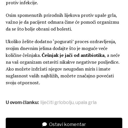
protiv infekcije.
Osim spomenutih prirodnih lijekova protiv upale grla,
važno je da pacijent odmara čime će pomoći organizmu
da se što bolje obrani od bolesti.
Ukoliko želite dodatno ‘pogurati’ proces ozdravljenja,
svojim dnevnim jelima dodajte što je moguće veće
količine češnjaka.
Češnjak je jači od antibiotika
, a neće
na vaš organizam ostaviti nikakve negativne posljedice.
Ako možete izdržati njegov neugodan miris i imate
suglasnost vaših najbližih, možete značajno povećati
svoju otpornost.
U ovom članku:
liječiti grlobolju
,
upala grla
Ostavi komentar