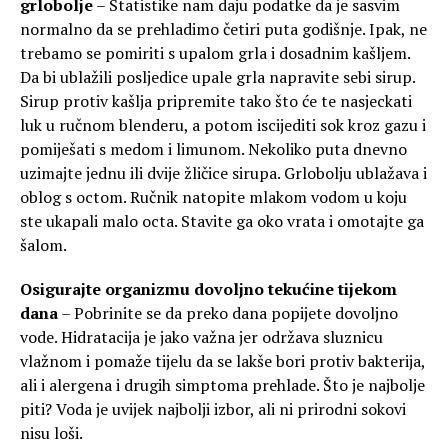
grlobolje
– Statistike nam daju podatke da je sasvim
normalno da se prehladimo četiri puta godišnje. Ipak, ne
trebamo se pomiriti s upalom grla i dosadnim kašljem.
Da bi ublažili posljedice upale grla napravite sebi sirup.
Sirup protiv kašlja pripremite tako što će te nasjeckati
luk u ručnom blenderu, a potom iscijediti sok kroz gazu i
pomiješati s medom i limunom. Nekoliko puta dnevno
uzimajte jednu ili dvije žličice sirupa. Grlobolju ublažava i
oblog s octom. Ručnik natopite mlakom vodom u koju
ste ukapali malo octa. Stavite ga oko vrata i omotajte ga
šalom.
Osigurajte organizmu dovoljno tekućine tijekom
dana
– Pobrinite se da preko dana popijete dovoljno
vode. Hidratacija je jako važna jer održava sluznicu
vlažnom i pomaže tijelu da se lakše bori protiv bakterija,
ali i alergena i drugih simptoma prehlade. Što je najbolje
piti? Voda je uvijek najbolji izbor, ali ni prirodni sokovi
nisu loši.