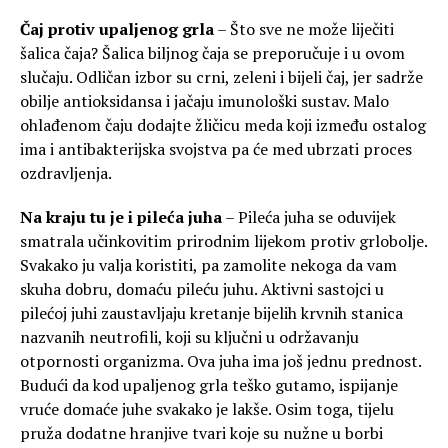
Čaj protiv upaljenog grla
– Što sve ne može liječiti
šalica čaja? Šalica biljnog čaja se preporučuje i u ovom
slučaju. Odličan izbor su crni, zeleni i bijeli čaj, jer sadrže
obilje antioksidansa i jačaju imunološki sustav. Malo
ohlađenom čaju dodajte žličicu meda koji između ostalog
ima i antibakterijska svojstva pa će med ubrzati proces
ozdravljenja.
Na kraju tu je i pileća juha
– Pileća juha se oduvijek
smatrala učinkovitim prirodnim lijekom protiv grlobolje.
Svakako ju valja koristiti, pa zamolite nekoga da vam
skuha dobru, domaću pileću juhu. Aktivni sastojci u
pilećoj juhi zaustavljaju kretanje bijelih krvnih stanica
nazvanih neutrofili, koji su ključni u održavanju
otpornosti organizma. Ova juha ima još jednu prednost.
Budući da kod upaljenog grla teško gutamo, ispijanje
vruće domaće juhe svakako je lakše. Osim toga, tijelu
pruža dodatne hranjive tvari koje su nužne u borbi