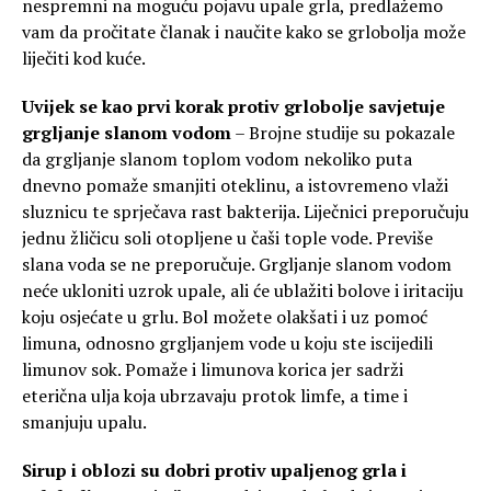
nespremni na moguću pojavu upale grla, predlažemo
vam da pročitate članak i naučite kako se grlobolja može
liječiti kod kuće.
Uvijek se kao prvi korak protiv grlobolje savjetuje
grgljanje slanom vodom
– Brojne studije su pokazale
da grgljanje slanom toplom vodom nekoliko puta
dnevno pomaže smanjiti oteklinu, a istovremeno vlaži
sluznicu te sprječava rast bakterija. Liječnici preporučuju
jednu žličicu soli otopljene u čaši tople vode. Previše
slana voda se ne preporučuje. Grgljanje slanom vodom
neće ukloniti uzrok upale, ali će ublažiti bolove i iritaciju
koju osjećate u grlu. Bol možete olakšati i uz pomoć
limuna, odnosno grgljanjem vode u koju ste iscijedili
limunov sok. Pomaže i limunova korica jer sadrži
eterična ulja koja ubrzavaju protok limfe, a time i
smanjuju upalu.
Sirup i oblozi su dobri protiv upaljenog grla i