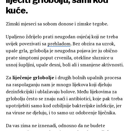
kuće.
Zimski mjeseci sa sobom donose i zimske tegobe.
Upaljeno ždrijelo prati neugodan osjećaj koji ne treba
uvijek povezivati sa
prehladom
. Bez obzira na uzrok,
upale grla, grlobolja je neugodna pojava jer ju obično
prate simptomi poput crvenila, otekline sluznice u
usnoj šupljini, upale desni, boli ali i smanjene aktivnosti.
Za
liječenje grlobolje
i drugih bolnih upalnih procesa
na raspolaganju nam je mnogo lijekova koji djeluju
dezinfekcijski i ublažavaju bolove. Među lijekovima za
grlobolju često se znaju naći i antibiotici, koje pak treba
upotrijebiti samo kod ozbiljnije bakterijske infekcije, jer
na viruse ne djeluju, i to samo uz odobrenje liječnika.
Da vas zima ne iznenadi, odnosno da ne budete