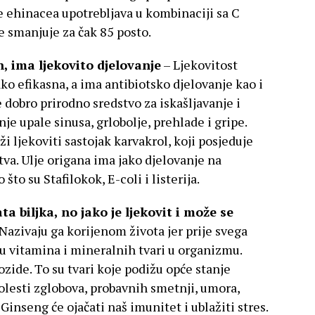
se ehinacea upotrebljava u kombinaciji sa C
smanjuje za čak 85 posto.
, ima ljekovito djelovanje
– Ljekovitost
ako efikasna, a ima antibiotsko djelovanje kao i
e dobro prirodno sredstvo za iskašljavanje i
nje upale sinusa, grlobolje, prehlade i gripe.
ži ljekoviti sastojak karvakrol, koji posjeduje
tva. Ulje origana ima jako djelovanje na
što su Stafilokok, E-coli i listerija.
a biljka, no jako je ljekovit i može se
Nazivaju ga korijenom života jer prije svega
 vitamina i mineralnih tvari u organizmu.
zide. To su tvari koje podižu opće stanje
lesti zglobova, probavnih smetnji, umora,
Ginseng će ojačati naš imunitet i ublažiti stres.