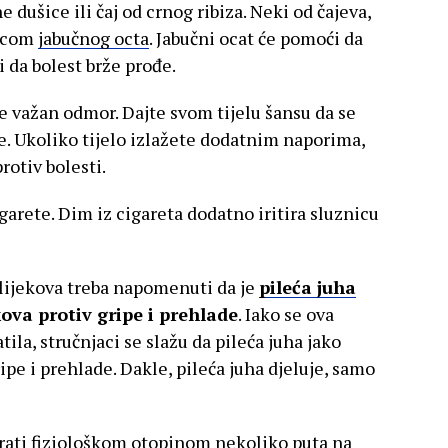
e dušice ili čaj od crnog ribiza. Neki od čajeva,
licom
jabučnog octa
. Jabučni ocat će pomoći da
 i da bolest brže prođe.
o je važan odmor. Dajte svom tijelu šansu da se
de. Ukoliko tijelo izlažete dodatnim naporima,
rotiv bolesti.
igarete. Dim iz cigareta dodatno iritira sluznicu
lijekova treba napomenuti da je
pileća juha
kova protiv gripe i prehlade
. Iako se ova
tila, stručnjaci se slažu da pileća juha jako
ipe i prehlade. Dakle, pileća juha djeluje, samo
irati fiziološkom otopinom nekoliko puta na