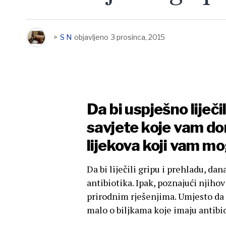
>
S N
objavljeno
3 prosinca, 2015
Da bi uspješno liječi
savjete koje vam do
lijekova koji vam m
Da bi liječili gripu i prehladu, da
antibiotika. Ipak, poznajući njiho
prirodnim rješenjima. Umjesto da 
malo o biljkama koje imaju antibi