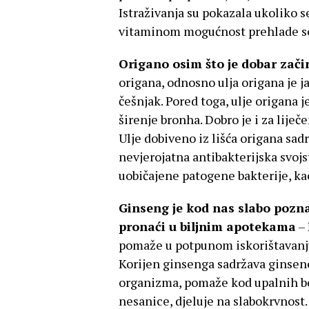
Istraživanja su pokazala ukoliko 
vitaminom mogućnost prehlade se 
Origano osim što je dobar začin
origana, odnosno ulja origana je j
češnjak. Pored toga, ulje origana j
širenje bronha. Dobro je i za liječe
Ulje dobiveno iz lišća origana sadr
nevjerojatna antibakterijska svojs
uobičajene patogene bakterije, kao 
Ginseng je kod nas slabo poznat
pronaći u biljnim apotekama
– 
pomaže u potpunom iskorištavanju
Korijen ginsenga sadržava ginseno
organizma, pomaže kod upalnih bo
nesanice, djeluje na slabokrvnost. 