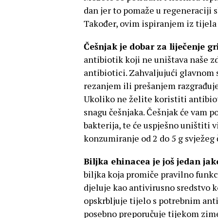
dan jer to pomaže u regeneraciji s
Također, ovim ispiranjem iz tijela
Češnjak je dobar za liječenje gr
antibiotik koji ne uništava naše z
antibiotici. Zahvaljujući glavnom 
rezanjem ili prešanjem razgrađuje 
Ukoliko ne želite koristiti antibi
snagu češnjaka. Češnjak će vam pom
bakterija, te će uspješno uništiti v
konzumiranje od 2 do 5 g svježeg
Biljka ehinacea je još jedan jak
biljka koja promiče pravilno funk
djeluje kao antivirusno sredstvo k
opskrbljuje tijelo s potrebnim an
posebno preporučuje tijekom zime 