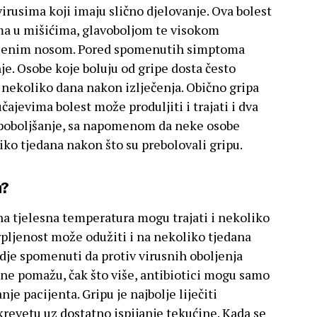
irusima koji imaju slično djelovanje. Ova bolest
ima u mišićima, glavoboljom te visokom
ljenim nosom. Pored spomenutih simptoma
nje. Osobe koje boluju od gripe dosta često
 i nekoliko dana nakon izlječenja. Obično gripa
čajevima bolest može produljiti i trajati i dva
i poboljšanje, sa napomenom da neke osobe
iko tjedana nakon što su prebolovali gripu.
u?
na tjelesna temperatura mogu trajati i nekoliko
crpljenost može odužiti i na nekoliko tjedana
vdje spomenuti da protiv virusnih oboljenja
 ne pomažu, čak što više, antibiotici mogu samo
e pacijenta. Gripu je najbolje liječiti
krevetu uz dostatno ispijanje tekućine. Kada se