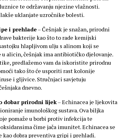
luznice te održavanju njezine vlažnosti.
 lakše uklanjate uzročnike bolesti.
ipe i prehlade
– Češnjak je snažan, prirodni
drave bakterije kao što to rade kemijski
sastojku hlapljivom ulju s alinom koji se
u alicin, češnjak ima antibiotičko djelovanje.
otike, predlažemo vam da iskoristite prirodnu
oći tako što će usporiti rast kolonije
iruse i gljivice. Stručnjaci savjetuju
 češnjaka dnevno.
o dobar prirodni lijek
– Echinacea je ljekovita
cioniranje imunološkog sustava. Ova biljka
oje pomaže u borbi protiv infekcija te
tioksidansima čime jača imunitet. Echinacea se
kao dobra preventiva gripi i prehladi.