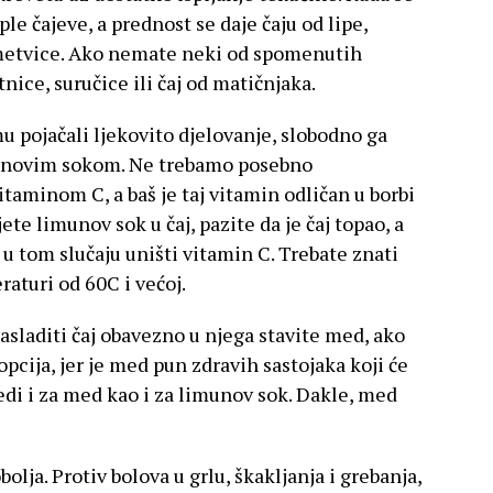
ople čajeve, a prednost se daje čaju od lipe,
d metvice. Ako nemate neki od spomenutih
tnice, suručice ili čaj od matičnjaka.
 mu pojačali ljekovito djelovanje, slobodno ga
munovim sokom. Ne trebamo posebno
itaminom C, a baš je taj vitamin odličan u borbi
ete limunov sok u čaj, pazite da je čaj topao, a
e u tom slučaju uništi vitamin C. Trebate znati
aturi od 60C i većoj.
asladiti čaj obavezno u njega stavite med, ako
opcija, jer je med pun zdravih sastojaka koji će
edi i za med kao i za limunov sok. Dakle, med
lja. Protiv bolova u grlu, škakljanja i grebanja,