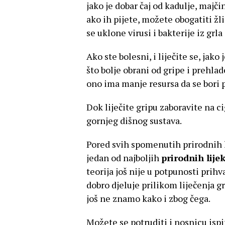
jako je dobar čaj od kadulje, majčin
ako ih pijete, možete obogatiti ž
se uklone virusi i bakterije iz grla
Ako ste bolesni, i liječite se, jak
što bolje obrani od gripe i prehla
ono ima manje resursa da se bori p
Dok liječite gripu zaboravite na c
gornjeg dišnog sustava.
Pored svih spomenutih prirodnih 
jedan od najboljih
prirodnih lije
teorija još nije u potpunosti prihva
dobro djeluje prilikom liječenja gr
još ne znamo kako i zbog čega.
Možete se potruditi i nosnicu isp