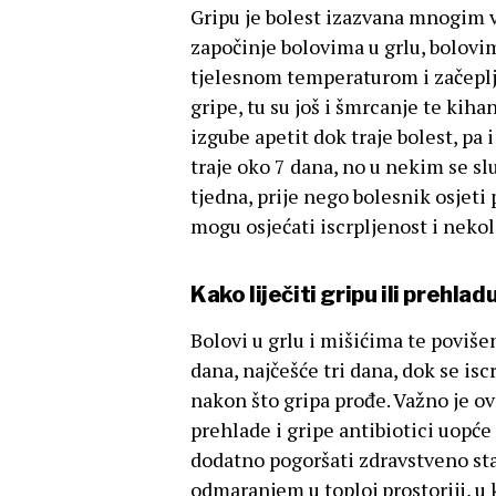
Gripu je bolest izazvana mnogim v
započinje bolovima u grlu, bolov
tjelesnom temperaturom i začep
gripe, tu su još i šmrcanje te kiha
izgube apetit dok traje bolest, pa
traje oko 7 dana, no u nekim se slu
tjedna, prije nego bolesnik osjet
mogu osjećati iscrpljenost i nekol
Kako liječiti gripu ili prehlad
Bolovi u grlu i mišićima te poviše
dana, najčešće tri dana, dok se is
nakon što gripa prođe. Važno je o
prehlade i gripe antibiotici uopće
dodatno pogoršati zdravstveno stanj
odmaranjem u toploj prostoriji, u 