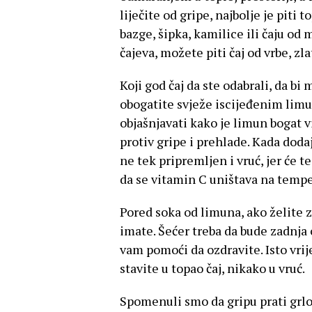
liječite od gripe, najbolje je piti t
bazge, šipka, kamilice ili čaju o
čajeva, možete piti čaj od vrbe, zla
Koji god čaj da ste odabrali, da bi
obogatite svježe iscijeđenim li
objašnjavati kako je limun bogat v
protiv gripe i prehlade. Kada dodaj
ne tek pripremljen i vruć, jer će t
da se vitamin C uništava na temper
Pored soka od limuna, ako želite z
imate. Šećer treba da bude zadnja 
vam pomoći da ozdravite. Isto vrij
stavite u topao čaj, nikako u vruć.
Spomenuli smo da gripu prati grlobo