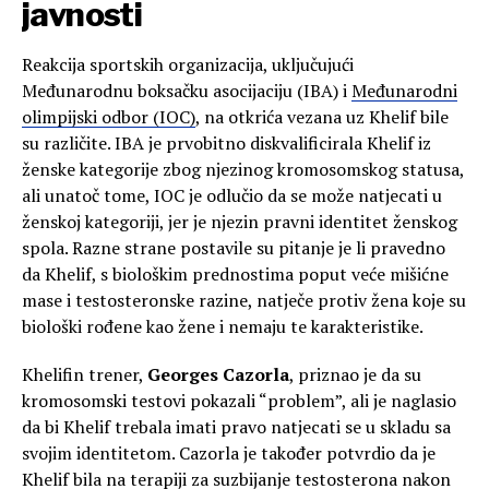
javnosti
Reakcija sportskih organizacija, uključujući
Međunarodnu boksačku asocijaciju (IBA) i
Međunarodni
olimpijski odbor (IOC)
, na otkrića vezana uz Khelif bile
su različite. IBA je prvobitno diskvalificirala Khelif iz
ženske kategorije zbog njezinog kromosomskog statusa,
ali unatoč tome, IOC je odlučio da se može natjecati u
ženskoj kategoriji, jer je njezin pravni identitet ženskog
spola. Razne strane postavile su pitanje je li pravedno
da Khelif, s biološkim prednostima poput veće mišićne
mase i testosteronske razine, natječe protiv žena koje su
biološki rođene kao žene i nemaju te karakteristike.
Khelifin trener,
Georges Cazorla
, priznao je da su
kromosomski testovi pokazali “problem”, ali je naglasio
da bi Khelif trebala imati pravo natjecati se u skladu sa
svojim identitetom. Cazorla je također potvrdio da je
Khelif bila na terapiji za suzbijanje testosterona nakon