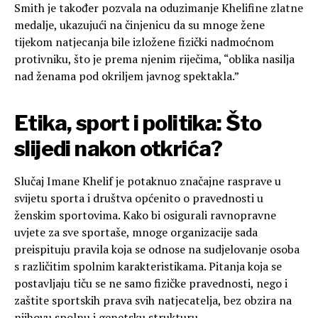
Smith je također pozvala na oduzimanje Khelifine zlatne
medalje, ukazujući na činjenicu da su mnoge žene
tijekom natjecanja bile izložene fizički nadmoćnom
protivniku, što je prema njenim riječima, “oblika nasilja
nad ženama pod okriljem javnog spektakla.”
Etika, sport i politika: Što
slijedi nakon otkrića?
Slučaj Imane Khelif je potaknuo značajne rasprave u
svijetu sporta i društva općenito o pravednosti u
ženskim sportovima. Kako bi osigurali ravnopravne
uvjete za sve sportaše, mnoge organizacije sada
preispituju pravila koja se odnose na sudjelovanje osoba
s različitim spolnim karakteristikama. Pitanja koja se
postavljaju tiču se ne samo fizičke pravednosti, nego i
zaštite sportskih prava svih natjecatelja, bez obzira na
njihovu spolnu i genetsku strukturu.