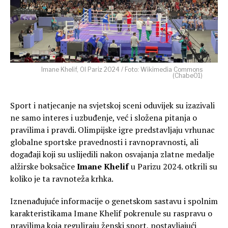
Imane Khelif, OI Pariz 2024 / Foto: Wikimedia Commons
(Chabe01)
Sport i natjecanje na svjetskoj sceni oduvijek su izazivali
ne samo interes i uzbuđenje, već i složena pitanja o
pravilima i pravdi. Olimpijske igre predstavljaju vrhunac
globalne sportske pravednosti i ravnopravnosti, ali
događaji koji su uslijedili nakon osvajanja zlatne medalje
alžirske boksačice
Imane Khelif
u Parizu 2024. otkrili su
koliko je ta ravnoteža krhka.
Iznenađujuće informacije o genetskom sastavu i spolnim
karakteristikama Imane Khelif pokrenule su raspravu o
pravilima koja reguliraju ženski sport, postavljajući