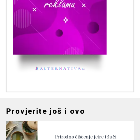
Provjerite još i ovo
Prirodno čišćenje jetre i žuči