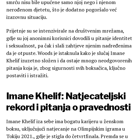
smrću nisu bile upućene samo njoj nego i njenom
nerođenom djetetu, što je dodatno pogoršalo već
izazovnu situaciju.
Prijetnje su se intenzivirale na društvenim mrežama,
gdje su joj anonimni korisnici dovodili u pitanje identitet
i seksualnost, pa čak i slali zahtjeve njenim nadređenima
da je otpuste. Woods je istaknula kako je slučaj Imane
Khelif izuzetno složen i da ostaje mnogo neodgovorenih
pitanja koja je, zbog sigurnosti svih boksačica, ključno
postaviti i istražiti.
Imane Khelif: Natjecateljski
rekord i pitanja o pravednosti
Imane Khelif iza sebe ima bogatu karijeru u ženskom
boksu, uključujući natjecanje na Olimpijskim igrama u
Tokiju 2021., gdje je stigla do četvrtfinala. Premda se u