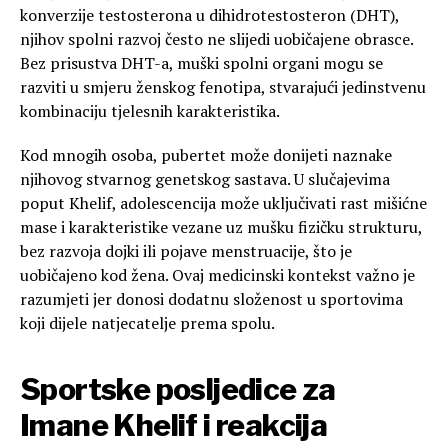
konverzije testosterona u dihidrotestosteron (DHT),
njihov spolni razvoj često ne slijedi uobičajene obrasce.
Bez prisustva DHT-a, muški spolni organi mogu se
razviti u smjeru ženskog fenotipa, stvarajući jedinstvenu
kombinaciju tjelesnih karakteristika.
Kod mnogih osoba, pubertet može donijeti naznake
njihovog stvarnog genetskog sastava. U slučajevima
poput Khelif, adolescencija može uključivati rast mišićne
mase i karakteristike vezane uz mušku fizičku strukturu,
bez razvoja dojki ili pojave menstruacije, što je
uobičajeno kod žena. Ovaj medicinski kontekst važno je
razumjeti jer donosi dodatnu složenost u sportovima
koji dijele natjecatelje prema spolu.
Sportske posljedice za
Imane Khelif i reakcija