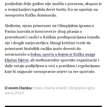
posljednje dvije godine nije suočila s porazom, ukupno je
u svojoj karijeri izgubila devet borbi, što ne upućuje na
neosporivu fizičku dominaciju.
Međutim, njena prisutnost na Olimpijskim igrama u
Parizu izazvala je kontroverze zbog pitanja o
pravednosti i razlici u fizičkim predispozicijama između
nje i drugih natjecateljica. Mnogi kritičari tvrde da
prisutnost bioloških razlika može dovesti do
neravnoteže u
boksu, sportu u kojem je fizička snaga
ključan faktor
, ali međunarodne sportske organizacije i
dalje ostaju podijeljene u vezi s pravilima i regulacijama
koje bi osigurale ravnopravne uvjete za sve sportaše.
U ovom članku:
boks
,
imane khelif
,
olimpijske igre
,
pariz 2024