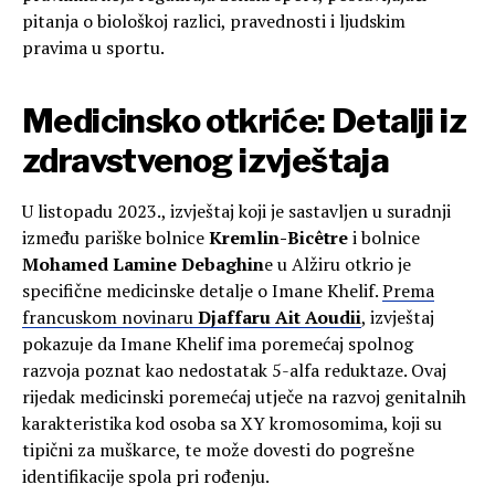
pitanja o biološkoj razlici, pravednosti i ljudskim
pravima u sportu.
Medicinsko otkriće: Detalji iz
zdravstvenog izvještaja
U listopadu 2023., izvještaj koji je sastavljen u suradnji
između pariške bolnice
Kremlin-Bicêtre
i bolnice
Mohamed Lamine Debaghin
e u Alžiru otkrio je
specifične medicinske detalje o Imane Khelif.
Prema
francuskom novinaru
Djaffaru Ait Aoudii
, izvještaj
pokazuje da Imane Khelif ima poremećaj spolnog
razvoja poznat kao nedostatak 5-alfa reduktaze. Ovaj
rijedak medicinski poremećaj utječe na razvoj genitalnih
karakteristika kod osoba sa XY kromosomima, koji su
tipični za muškarce, te može dovesti do pogrešne
identifikacije spola pri rođenju.