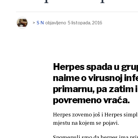
>
S N
objavljeno
5 listopada, 2016
Herpes spada u grupu
naime o virusnoj infe
primarnu, pa zatim 
povremeno vraća.
Herpes zovemo još i Herpes simplek
mjestu na kojem se pojavi.
Spomenuli smo da herpes ima pri