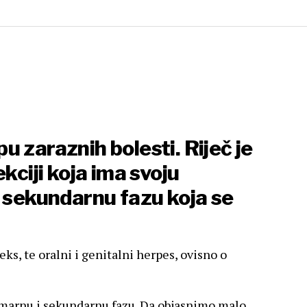
 zaraznih bolesti. Riječ je
kciji koja ima svoju
i sekundarnu fazu koja se
s, te oralni i genitalni herpes, ovisno o
marnu i sekundarnu fazu. Da objasnimo malo