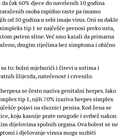
 da čak 60% djece do navršenih 10 godina
oj zaraženih osoba rapidno raste pa imamo
jih od 50 godina u sebi imaju virus. Oni su dakle
 simpleks tip 1 se najčešće prenosi preko usta,
tom putem sline. Već smo kazali da primarna
aženo, drugim riječima bez simptoma i obično
u to: bolni mjehurići i čirevi u ustima i
ratnih žlijezda, natečenost i crvenilo.
 herpesa se često naziva genitalni herpes. Iako
implex tip 1, njih 70% izaziva herpes simplex
ajčešće pojavi na sluznici penisa. Kod žena se
nice, koju kasnije prate neugode i svrbež nakon
kim dijelovima spolnih organa. Ova bolest se ne
mptomi i djelovanje virusa mogu suzbiti