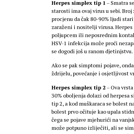
Herpes simplex tip 1
– Smatra se
starosti ima ovaj virus u sebi. Br
procjenu da čak 80-90% ljudi stari
zaraženi i nositelji virusa. Herpes
poljupcem ili neposrednim kontak
HSV-1 infekcija može proći nezap
se dogodi još u ranom djetinjstvu.
Ako se pak simptomi pojave, onda s
ždrijelu, povećanje i osjetljivost v
Herpes simplex tip 2
– Ova vrsta
30% oboljenja dolazi od herpesa s
tip 2, a kod muškaraca se bolest n
bolest prvo očituje kao upala stid
čega se pojave mjehurići na vanjs
može potpuno izliječiti, ali se si