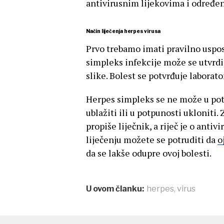
antivirusnim lijekovima i određe
Način liječenja herpes virusa
Prvo trebamo imati pravilno uspos
simpleks infekcije može se utvrdit
slike. Bolest se potvrđuje laborato
Herpes simpleks se ne može u potp
ublažiti ili u potpunosti ukloniti. 
propiše liječnik, a riječ je o ant
liječenju možete se potruditi da
o
da se lakše odupre ovoj bolesti.
U ovom članku:
herpes
,
virus