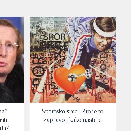
na?
Sportsko srce – što je to
iti
zapravo i kako nastaje
nije”