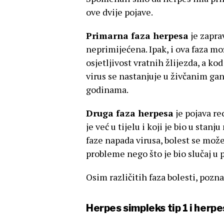
ove dvije pojave.
Primarna faza herpesa
je zapra
neprimijećena. Ipak, i ova faza mo
osjetljivost vratnih žlijezda, a ko
virus se nastanjuje u živčanim gan
godinama.
Druga faza herpesa
je pojava re
je već u tijelu i koji je bio u sta
faze napada virusa, bolest se može
probleme nego što je bio slučaj u p
Osim različitih faza bolesti, pozna
Herpes simpleks tip 1 i herpe