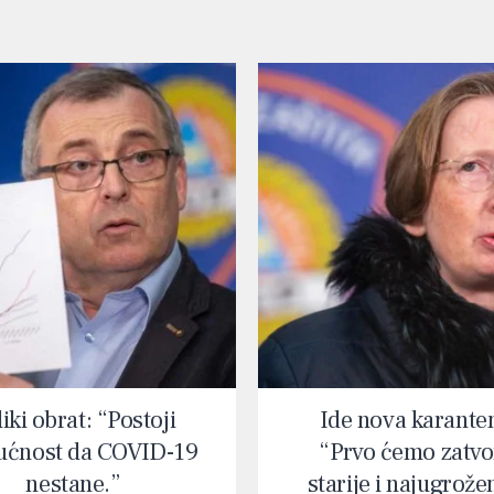
iki obrat: “Postoji
Ide nova karante
ćnost da COVID-19
“Prvo ćemo zatvor
nestane.”
starije i najugrože