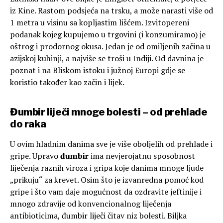
iz Kine. Rastom podsjeća na trsku, a može narasti više od
1 metra u visinu sa kopljastim lišćem. Izvitopereni
podanak kojeg kupujemo u trgovini (i konzumiramo) je
oštrog i prodornog okusa. Jedan je od omiljenih začina u
azijskoj kuhinji, a najviše se troši u Indiji. Od davnina je
poznat i na Bliskom istoku i južnoj Europi gdje se
koristio također kao začin i lijek.
Đumbir liječi mnoge bolesti – od prehlade
do raka
U ovim hladnim danima sve je više oboljelih od prehlade i
gripe. Upravo
đumbir
ima nevjerojatnu sposobnost
liječenja raznih viroza i gripa koje danima mnoge ljude
„prikuju“ za krevet. Osim što je izvanredna pomoć kod
gripe i što vam daje mogućnost da ozdravite jeftinije i
mnogo zdravije od konvencionalnog liječenja
antibioticima, đumbir liječi čitav niz bolesti. Biljka