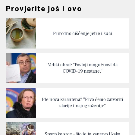
Provjerite još i ovo
Prirodno čišćenje jetre i žuči
Veliki obrat: “Postoji mogućnost da
COVID-19 nestane.”
Ide nova karantena? “Prvo ćemo zatvoriti
starije i najugroženije”
Sportsko srce – što je to zapravo i kako