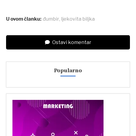
U ovom članku:
đumbir
,
ljekovita biljka
Ostavi komentar
Popularno