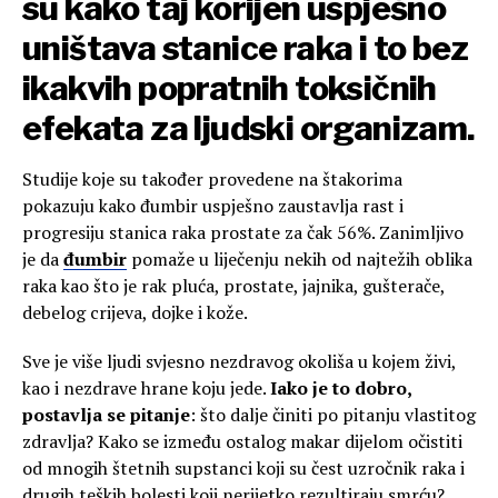
su kako taj korijen uspješno
uništava stanice raka i to bez
ikakvih popratnih toksičnih
efekata za ljudski organizam.
Studije koje su također provedene na štakorima
pokazuju kako đumbir uspješno zaustavlja rast i
progresiju stanica raka prostate za čak 56%. Zanimljivo
je da
đumbir
pomaže u liječenju nekih od najtežih oblika
raka kao što je rak pluća, prostate, jajnika, gušterače,
debelog crijeva, dojke i kože.
Sve je više ljudi svjesno nezdravog okoliša u kojem živi,
kao i nezdrave hrane koju jede.
Iako je to dobro,
postavlja se pitanje
: što dalje činiti po pitanju vlastitog
zdravlja? Kako se između ostalog makar dijelom očistiti
od mnogih štetnih supstanci koji su čest uzročnik raka i
drugih teških bolesti koji nerijetko rezultiraju smrću?