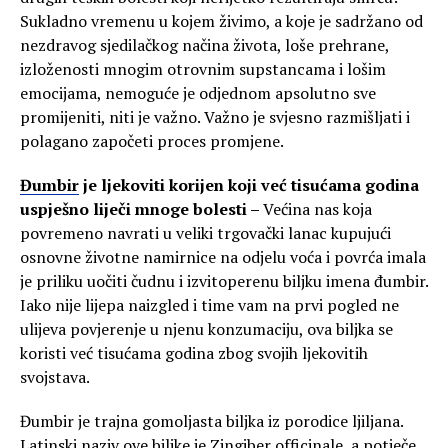
Sukladno vremenu u kojem živimo, a koje je sadržano od
nezdravog sjedilačkog načina života, loše prehrane,
izloženosti mnogim otrovnim supstancama i lošim
emocijama, nemoguće je odjednom apsolutno sve
promijeniti, niti je važno. Važno je svjesno razmišljati i
polagano započeti proces promjene.
Đumbir
je ljekoviti korijen koji već tisućama godina
uspješno liječi mnoge bolesti –
Većina nas koja
povremeno navrati u veliki trgovački lanac kupujući
osnovne životne namirnice na odjelu voća i povrća imala
je priliku uočiti čudnu i izvitoperenu biljku imena đumbir.
Iako nije lijepa naizgled i time vam na prvi pogled ne
ulijeva povjerenje u njenu konzumaciju, ova biljka se
koristi već tisućama godina zbog svojih ljekovitih
svojstava.
Đumbir je trajna gomoljasta biljka iz porodice ljiljana.
Latinski naziv ove biljke je Zingiber officinale, a potječe