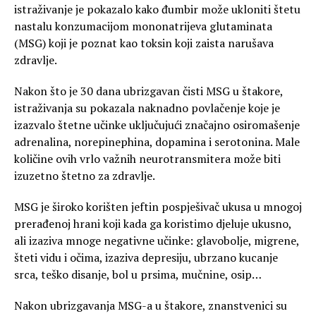
istraživanje je pokazalo kako đumbir može ukloniti štetu
nastalu konzumacijom mononatrijeva glutaminata
(MSG) koji je poznat kao toksin koji zaista narušava
zdravlje.
Nakon što je 30 dana ubrizgavan čisti MSG u štakore,
istraživanja su pokazala naknadno povlačenje koje je
izazvalo štetne učinke uključujući značajno osiromašenje
adrenalina, norepinephina, dopamina i serotonina. Male
količine ovih vrlo važnih neurotransmitera može biti
izuzetno štetno za zdravlje.
MSG je široko korišten jeftin pospješivač ukusa u mnogoj
prerađenoj hrani koji kada ga koristimo djeluje ukusno,
ali izaziva mnoge negativne učinke: glavobolje, migrene,
šteti vidu i očima, izaziva depresiju, ubrzano kucanje
srca, teško disanje, bol u prsima, mučnine, osip…
Nakon ubrizgavanja MSG-a u štakore, znanstvenici su