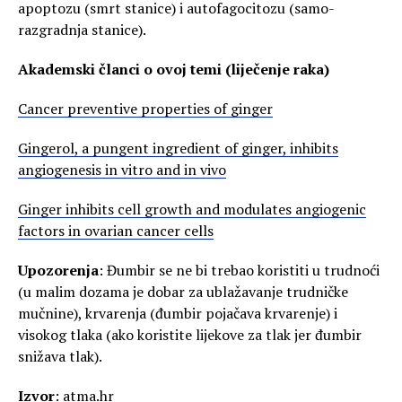
apoptozu (smrt stanice) i autofagocitozu (samo-
razgradnja stanice).
Akademski članci o ovoj temi (liječenje raka)
Cancer preventive properties of ginger
Gingerol, a pungent ingredient of ginger, inhibits
angiogenesis in vitro and in vivo
Ginger inhibits cell growth and modulates angiogenic
factors in ovarian cancer cells
Upozorenja
: Đumbir se ne bi trebao koristiti u trudnoći
(u malim dozama je dobar za ublažavanje trudničke
mučnine), krvarenja (đumbir pojačava krvarenje) i
visokog tlaka (ako koristite lijekove za tlak jer đumbir
snižava tlak).
Izvor
: atma.hr