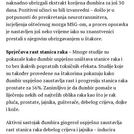
naknadno ubrizgali ekstrakt korijena đumbira za još 30
dana. Pozitivni učinci su bili izvanredni – došlo je u
potpunosti do preokretanja neurotransmitera,
iscjeljenja oštećenog mozga MSG-om, a proces oporavka
je nastavljen još neko vrijeme iako su znanstvenici
prestali s njegovim ubrizgavanjem u štakore.
Sprječava rast stanica raka –
Mnoge studije su
pokazale kako đumbir uspješno uništava stanice raka i
to bez ikakvih popratnih toksičnih efekata. Studije koje
su također provedene na štakorima pokazuju kako
đumbir uspješno zaustavlja rast i progresiju stanica raka
prostate za 56%. Zanimljivo je da đumbir pomaže u
liječenju nekih od najtežih oblika raka kao što je rak
pluća, prostate, jajnika, gušterače, debelog crijeva, dojke
i kože.
Aktivni sastojak đumbira gingerol uspješno zaustavlja
rast stanica raka debelog crijeva i jajnika – inducira