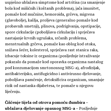
uspješno ublažava simptome kod artritisa (za smanjenje
bola kod mišićnih i koštanih problema), jača imunitet,
pomaže kod mučnine, hemoroida, grčeva, migrena
(glavobolje), kašlja, proljeva (generalno pomaže kod
probavnih smetnji), plinova, podrigivanja, opstipacije,
spore cirkulacije (poboljšava cirkulaciju i sprječava
nastajanje krvnih ugrušaka, srčanih problema,
menstrualnih grčeva, pomaže kao oblog kod otoka,
snižava šećer, kolesterol, sprječava rast stanica raka,
izbacuje toksine iz organizma (posljednje istraživanje
pokazalo da pomaže kod oporavka organizma nastalog
pod konzumacijom smrtonosnog MSG-a), afrodizijak,
antibakterijsko, antifugicidno i antivirusno djelovanje,
poboljšava pamćenje, detoksificira organizam, smanjuje
rizik od nastanka dijabetesa, te pomaže u njegovu
liječenju.
Čišćenje tijela od otrova pomoću đumbira –
ublažava djelovanje opasnog MSG-a –
Posljednje