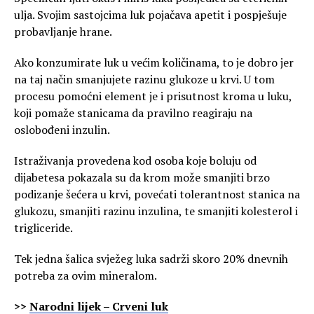
ulja. Svojim sastojcima luk pojačava apetit i pospješuje
probavljanje hrane.
Ako konzumirate luk u većim količinama, to je dobro jer
na taj način smanjujete razinu glukoze u krvi. U tom
procesu pomoćni element je i prisutnost kroma u luku,
koji pomaže stanicama da pravilno reagiraju na
oslobođeni inzulin.
Istraživanja provedena kod osoba koje boluju od
dijabetesa pokazala su da krom može smanjiti brzo
podizanje šećera u krvi, povećati tolerantnost stanica na
glukozu, smanjiti razinu inzulina, te smanjiti kolesterol i
trigliceride.
Tek jedna šalica svježeg luka sadrži skoro 20% dnevnih
potreba za ovim mineralom.
>>
Narodni lijek – Crveni luk