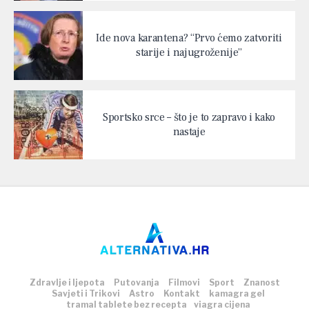
Ide nova karantena? “Prvo ćemo zatvoriti
starije i najugroženije”
Sportsko srce – što je to zapravo i kako
nastaje
Zdravlje i ljepota
Putovanja
Filmovi
Sport
Znanost
Savjeti i Trikovi
Astro
Kontakt
kamagra gel
tramal tablete bez recepta
viagra cijena