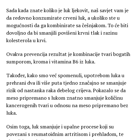
Sada kada znate koliko je luk ljekovit, naš savjet vam je
da redovno konzumirate crveni luk, a ukoliko ste u
mogućnosti da ga kombinirate sa češnjakom. To će biti
dovoljno da bi smanjili povišeni krvni tlak i razinu
kolesterola u krvi.
Ovakva prevencija rezultat je kombinacije tvari bogatih
sumporom, kroma i vitamina B6 iz luka.
Također, kako smo već spomenuli, upotrebom luka u
prehrani dva ili više puta tjedno značajno se smanjuje
rizik od nastanka raka debelog crijeva. Pokazalo se da
meso pripremano s lukom znatno smanjuje količinu
kancerogenih tvari u odnosu na meso pripremano bez
luka.
Osim toga, luk smanjuje i upalne procese koji su
povezani s reumatoidnim artritisom i prehladom, te