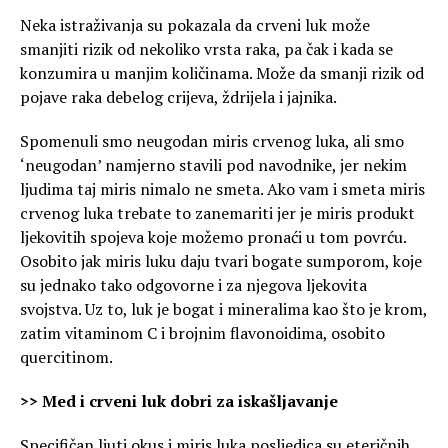
Neka istraživanja su pokazala da crveni luk može
smanjiti rizik od nekoliko vrsta raka, pa čak i kada se
konzumira u manjim količinama. Može da smanji rizik od
pojave raka debelog crijeva, ždrijela i jajnika.
Spomenuli smo neugodan miris crvenog luka, ali smo
‘neugodan’ namjerno stavili pod navodnike, jer nekim
ljudima taj miris nimalo ne smeta. Ako vam i smeta miris
crvenog luka trebate to zanemariti jer je miris produkt
ljekovitih spojeva koje možemo pronaći u tom povrću.
Osobito jak miris luku daju tvari bogate sumporom, koje
su jednako tako odgovorne i za njegova ljekovita
svojstva. Uz to, luk je bogat i mineralima kao što je krom,
zatim vitaminom C i brojnim flavonoidima, osobito
quercitinom.
>> Med i crveni luk dobri za iskašljavanje
Specifičan ljuti okus i miris luka posljedica su eteričnih