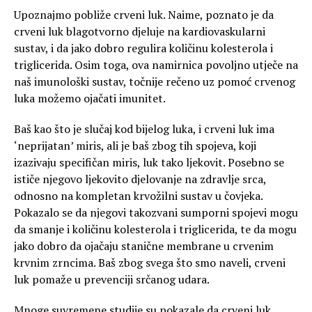
Upoznajmo pobliže crveni luk. Naime, poznato je da
crveni luk blagotvorno djeluje na kardiovaskularni
sustav, i da jako dobro regulira količinu kolesterola i
triglicerida. Osim toga, ova namirnica povoljno utječe na
naš imunološki sustav, točnije rečeno uz pomoć crvenog
luka možemo ojačati imunitet.
Baš kao što je slučaj kod bijelog luka, i crveni luk ima
‘neprijatan’ miris, ali je baš zbog tih spojeva, koji
izazivaju specifičan miris, luk tako ljekovit. Posebno se
ističe njegovo ljekovito djelovanje na zdravlje srca,
odnosno na kompletan krvožilni sustav u čovjeka.
Pokazalo se da njegovi takozvani sumporni spojevi mogu
da smanje i količinu kolesterola i triglicerida, te da mogu
jako dobro da ojačaju stanične membrane u crvenim
krvnim zrncima. Baš zbog svega što smo naveli, crveni
luk pomaže u prevenciji srčanog udara.
Mnoge suvremene studije su pokazale da crveni luk