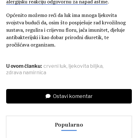
alergijsku reakciju odgovornu za napad astme
.
Općenito možemo reći da luk ima mnoga ljekovita
svojstva budući da, osim što pospješuje rad krvožilnog
sustava, regulira i crijevnu floru, jača imunitet, djeluje
antibakterijski i kao dobar prirodni diuretik, te
pročišćava organizam.
U ovom članku:
crveni luk
,
ljekovita biljka
,
zdrava namirnica
Ostavi komentar
Popularno