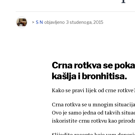
>
S N
objavljeno
3 studenoga, 2015
Crna rotkva se pokaz
kašlja i bronhitisa.
Kako se pravi lijek od crne rotkve
Crna rotkva se u mnogim situacijam
Ovo je samo jedna od takvih situa
iskoristite crnu rotkvu kao prirodn
Slijedite recepte koje vam donosi