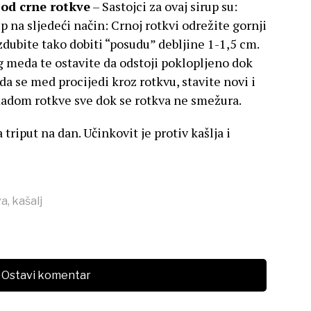
 od crne rotkve
– Sastojci za ovaj sirup su:
p na sljedeći način: Crnoj rotkvi odrežite gornji
zdubite tako dobiti “posudu” debljine 1-1,5 cm.
g meda te ostavite da odstoji poklopljeno dok
da se med procijedi kroz rotkvu, stavite novi i
madom rotkve sve dok se rotkva ne smežura.
triput na dan. Učinkovit je protiv kašlja i
va
,
kašalj
Ostavi komentar