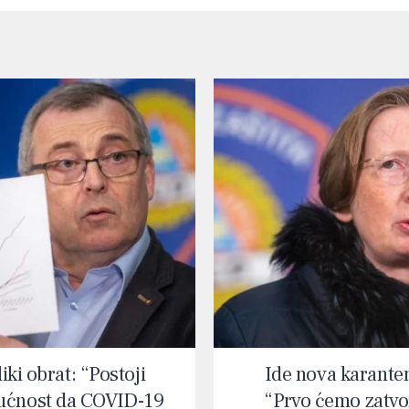
iki obrat: “Postoji
Ide nova karante
ćnost da COVID-19
“Prvo ćemo zatvor