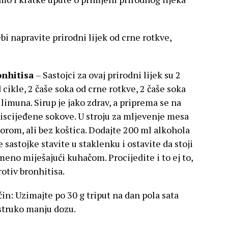
bi napravite prirodni lijek od crne rotkve,
onhitisa
– Sastojci za ovaj prirodni lijek su 2
 cikle, 2 čaše soka od crne rotkve, 2 čaše soka
 limuna. Sirup je jako zdrav, a priprema se na
 iscijeđene sokove. U stroju za mljevenje mesa
orom, ali bez koštica. Dodajte 200 ml alkohola
ve sastojke stavite u staklenku i ostavite da stoji
no miješajući kuhačom. Procijedite i to ej to,
rotiv bronhitisa.
čin: Uzimajte po 30 g triput na dan pola sata
ostruko manju dozu.