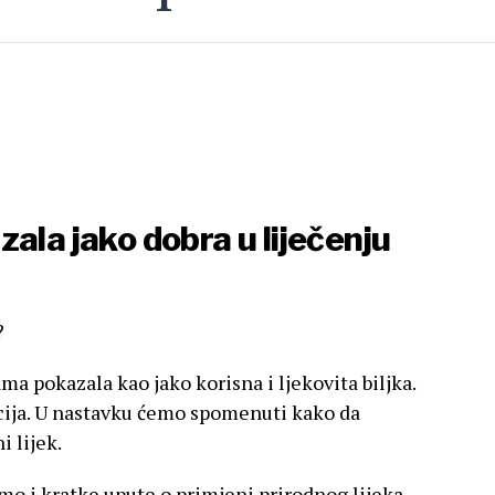
ala jako dobra u liječenju
?
a pokazala kao jako korisna i ljekovita biljka.
cija. U nastavku ćemo spomenuti kako da
i lijek.
mo i kratke upute o primjeni prirodnog lijeka