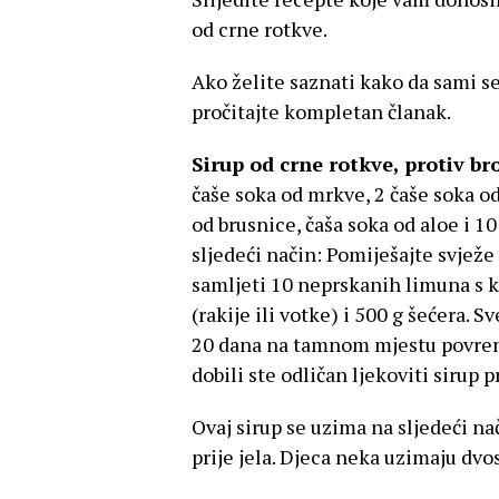
od crne rotkve.
Ako želite saznati kako da sami se
pročitajte kompletan članak.
Sirup od crne rotkve, protiv br
čaše soka od mrkve, 2 čaše soka od
od brusnice, čaša soka od aloe i 10
sljedeći način: Pomiješajte svježe
samljeti 10 neprskanih limuna s k
(rakije ili votke) i 500 g šećera. S
20 dana na tamnom mjestu povreme
dobili ste odličan ljekoviti sirup p
Ovaj sirup se uzima na sljedeći na
prije jela. Djeca neka uzimaju dv