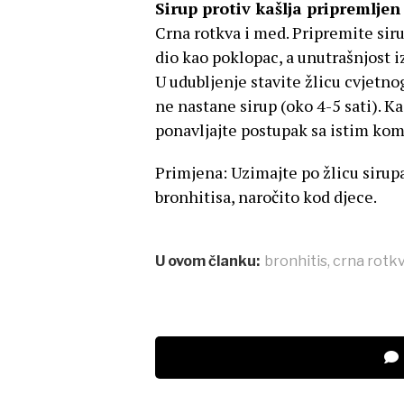
Sirup protiv kašlja pripremljen
Crna rotkva i med. Pripremite siru
dio kao poklopac, a unutrašnjost i
U udubljenje stavite žlicu cvjetno
ne nastane sirup (oko 4-5 sati). Ka
ponavljajte postupak sa istim ko
Primjena: Uzimajte po žlicu sirupa 
bronhitisa, naročito kod djece.
U ovom članku:
bronhitis
,
crna rotk