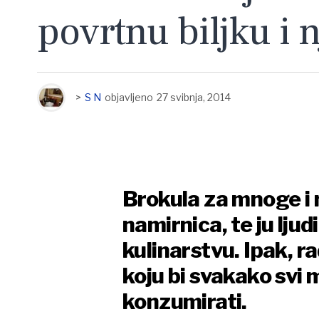
povrtnu biljku i n
>
S N
objavljeno
27 svibnja, 2014
Brokula za mnoge i 
namirnica, te ju ljud
kulinarstvu. Ipak, rad
koju bi svakako svi m
konzumirati.