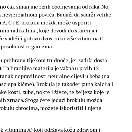
 čak smanjuje rizik obolijevanja od raka. No,
 nevjerojatnom povrću. Budući da sadrži velike
 A, C i E, brokula možda može usporiti
nim radikalima, koje dovodi do starenja i
rće sadrži i gotovo dvostruko više vitamina C
sposobnost organizma.
 u prehranu tijekom trudnoće, jer sadrži dosta
. Ta hranljiva materija je važna u prvih 12
tanak nepravilnosti neuralne cijevi u beba (na
ascjepa kičme). Brokula je također puna kalcija i
e kosti, zube, nokte i živce, te željeza koje je
ih zrnaca. Stoga ćete jedući brokulu možda
rokulu obrocima, možete iskoristiti i njene
ik vitamina A) koji održava kožu zdravom i