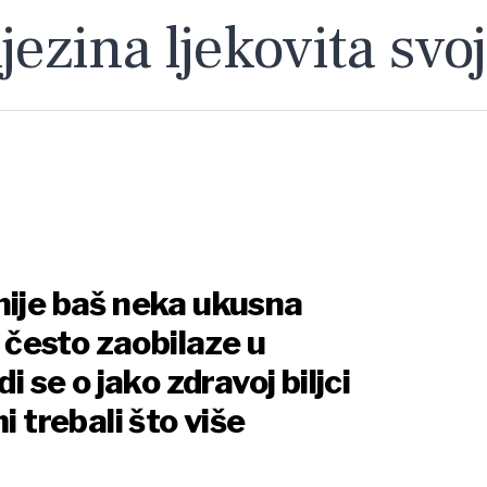
jezina ljekovita svo
nije baš neka ukusna
i često zaobilaze u
i se o jako zdravoj biljci
i trebali što više