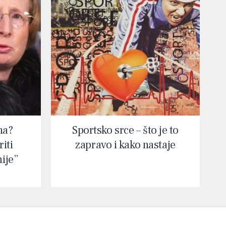
na?
Sportsko srce – što je to
iti
zapravo i kako nastaje
nije”