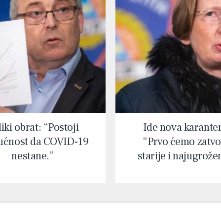
iki obrat: “Postoji
Ide nova karante
ćnost da COVID-19
“Prvo ćemo zatvor
nestane.”
starije i najugrože