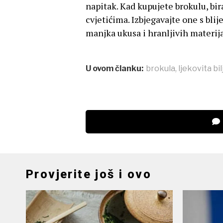
napitak. Kad kupujete brokulu, bir
cvjetićima. Izbjegavajte one s blij
manjka ukusa i hranljivih materija
U ovom članku:
brokula
,
ljekovita bi
Provjerite još i ovo