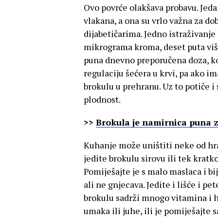
Ovo povrće olakšava probavu. Jeda
vlakana, a ona su vrlo važna za do
dijabetičarima. Jedno istraživanje
mikrograma kroma, deset puta više
puna dnevno preporučena doza, k
regulaciju šećera u krvi, pa ako im
brokulu u prehranu. Uz to potiče i 
plodnost.
>>
Brokula je namirnica puna z
Kuhanje može uništiti neke od hran
jedite brokulu sirovu ili tek kratko
Pomiješajte je s malo maslaca i b
ali ne gnjecava. Jedite i lišće i pe
brokulu sadrži mnogo vitamina i hr
umaka ili juhe, ili je pomiješajte