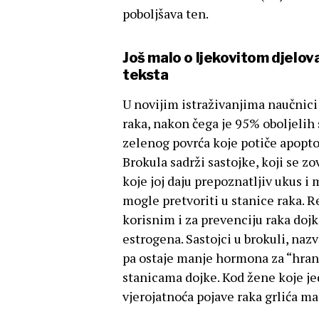
poboljšava ten.
Još malo o ljekovitom djelov
teksta
U novijim istraživanjima naučnici
raka, nakon čega je 95% oboljelih 
zelenog povrća koje potiče apopto
Brokula sadrži sastojke, koji se z
koje joj daju prepoznatljiv ukus i
mogle pretvoriti u stanice raka.
korisnim i za prevenciju raka doj
estrogena. Sastojci u brokuli, naz
pa ostaje manje hormona za “hran
stanicama dojke. Kod žene koje jed
vjerojatnoća pojave raka grlića mat