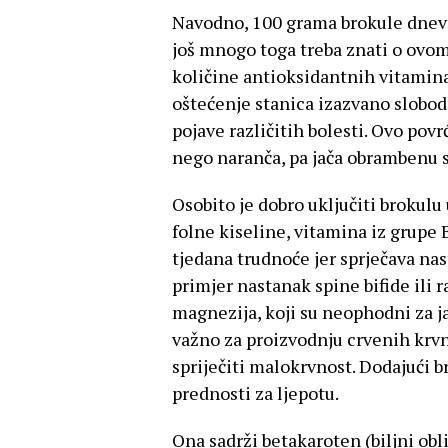
Navodno, 100 grama brokule dnevno
još mnogo toga treba znati o ovom
količine antioksidantnih vitamina
oštećenje stanica izazvano slobod
pojave različitih bolesti. Ovo pov
nego naranča, pa jača obrambenu 
Osobito je dobro uključiti brokulu
folne kiseline, vitamina iz grupe B
tjedana trudnoće jer sprječava nas
primjer nastanak spine bifide ili r
magnezija, koji su neophodni za jak
važno za proizvodnju crvenih krvn
spriječiti malokrvnost. Dodajući b
prednosti za ljepotu.
Ona sadrži betakaroten (biljni obl