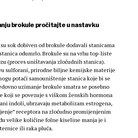
anju brokule pročitajte u nastavku
 su sok dobiven od brokule dodavali stanicama
stanica odumrlo. Brokule su na vrhu top-liste
zu (proces uništavanja zloćudnih stanica).
ovu sulforani, prirodne biljne kemijske materije
 mogu potaći samouništenje stanica koje bi se
 Redovno uzimanje brokule smatra se posebno
ke koji se povezuje s viškom ženskih hormona
vani indoli, ubrzavaju metabolizam estrogena,
jenje” receptora na zloćudno promijenjenim
u velike količine folne kiseline manja je i
ernice ili raka pluća.