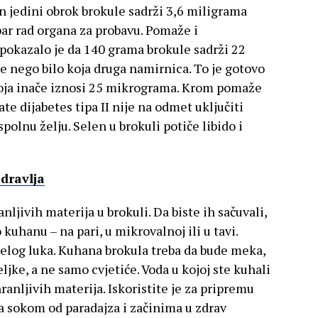
n jedini obrok brokule sadrži 3,6 miligrama
bar rad organa za probavu. Pomaže i
 pokazalo je da 140 grama brokule sadrži 22
 nego bilo koja druga namirnica. To je gotovo
oja inače iznosi 25 mikrograma. Krom pomaže
ate dijabetes tipa II nije na odmet uključiti
spolnu želju. Selen u brokuli potiče libido i
dravlja
ljivih materija u brokuli. Da biste ih sačuvali,
 kuhanu – na pari, u mikrovalnoj ili u tavi.
ijelog luka. Kuhana brokula treba da bude meka,
teljke, a ne samo cvjetiće. Voda u kojoj ste kuhali
anljivih materija. Iskoristite je za pripremu
 sa sokom od paradajza i začinima u zdrav