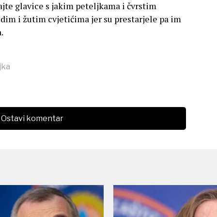
ajte glavice s jakim peteljkama i čvrstim
edim i žutim cvjetićima jer su prestarjele pa im
.
ljka
Ostavi komentar