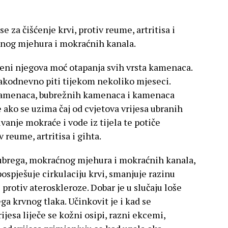
 se za čišćenje krvi, protiv reume, artritisa i
ćnog mjehura i mokraćnih kanala.
jeni njegova moć otapanja svih vrsta kamenaca.
svakodnevno piti tijekom nekoliko mjeseci.
 kamenaca, bubrežnih kamenaca i kamenaca
ko se uzima čaj od cvjetova vrijesa ubranih
vanje mokraće i vode iz tijela te potiče
 reume, artritisa i gihta.
ubrega, mokraćnog mjehura i mokraćnih kanala,
 pospješuje cirkulaciju krvi, smanjuje razinu
protiv ateroskleroze. Dobar je u slučaju loše
ga krvnog tlaka. Učinkovit je i kad se
jesa liječe se kožni osipi, razni ekcemi,