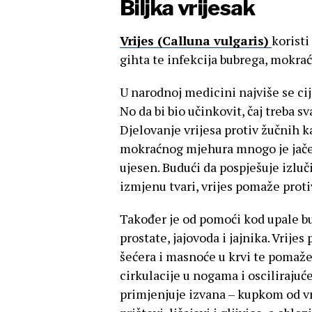
Biljka vrijesak
Vrijes (Calluna vulgaris)
koristi
gihta te infekcija bubrega, mokra
U narodnoj medicini najviše se ci
No da bi bio učinkovit, čaj treba 
Djelovanje vrijesa protiv žučnih
mokraćnog mjehura mnogo je jače a
ujesen. Budući da pospješuje izluči
izmjenu tvari, vrijes pomaže protiv
Također je od pomoći kod upale b
prostate, jajovoda i jajnika. Vrijes
šećera i masnoće u krvi te pomaže 
cirkulacije u nogama i oscilirajuće
primjenjuje izvana – kupkom od vri