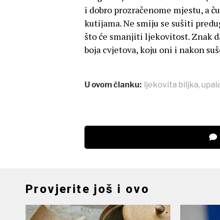
i dobro prozračenome mjestu, a č
kutijama. Ne smiju se sušiti predu
što će smanjiti ljekovitost. Znak d
boja cvjetova, koju oni i nakon su
U ovom članku:
ljekovita biljka
,
upal
Provjerite još i ovo