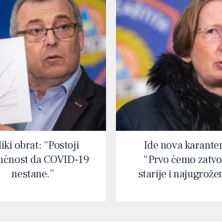
iki obrat: “Postoji
Ide nova karante
ćnost da COVID-19
“Prvo ćemo zatvor
nestane.”
starije i najugrože