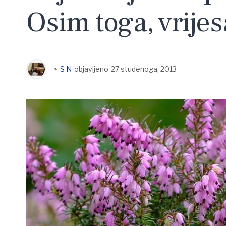
Osim toga, vrije
>
S N
objavljeno
27 studenoga, 2013