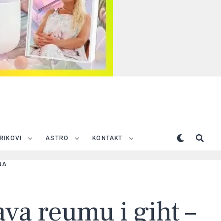
TRIKOVI
ASTRO
KONTAKT
NA
ava reumu i giht –