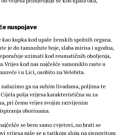
ozi od vrijesa primjenjuju se kod upala oka,
uće nuspojave
 se kao kupka kod upale ženskih spolnih organa.
Žute je do tamnožute boje, slaba mirisa i ugodna,
reporučuje uzimati kod reumatičnih oboljenja,
a. Vrijes kod nas najčešće samoniklo raste u
sreće i u Lici, osobito na Velebitu.
 a nalazimo ga na suhim livadama, poljima te
jela polja vrijesa karakteristična su za
a, pri čemu vrijes svojim razvijenim
ispiranja oborinama.
najčešće se beru samo cvjetovi, no brati se
ovi vrijesa suše se u tarikom sloju na sjenovitom