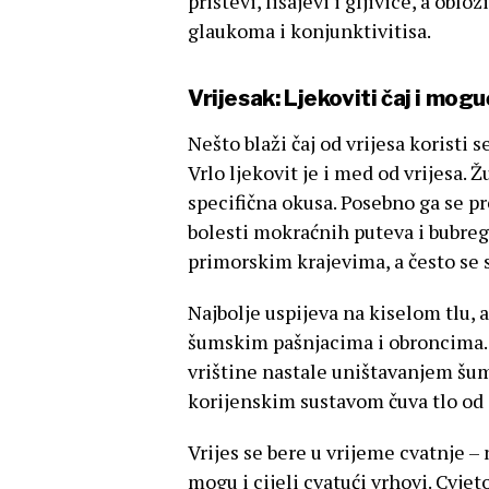
prištevi, lišajevi i gljivice, a obl
glaukoma i konjunktivitisa.
Vrijesak: Ljekoviti čaj i mog
Nešto blaži čaj od vrijesa koristi
Vrlo ljekovit je i med od vrijesa. 
specifična okusa. Posebno ga se p
bolesti mokraćnih puteva i bubreg
primorskim krajevima, a često se su
Najbolje uspijeva na kiselom tlu,
šumskim pašnjacima i obroncima. Ci
vrištine nastale uništavanjem šum
korijenskim sustavom čuva tlo od 
Vrijes se bere u vrijeme cvatnje – 
mogu i cijeli cvatući vrhovi. Cvjet