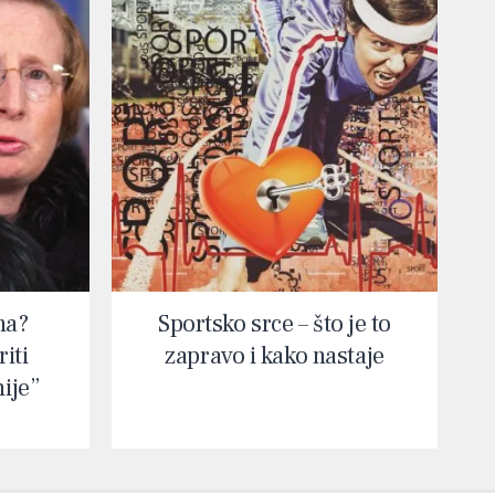
na?
Sportsko srce – što je to
iti
zapravo i kako nastaje
nije”