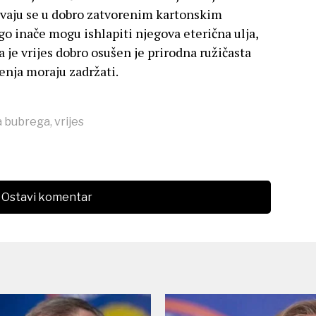
uvaju se u dobro zatvorenim kartonskim
go inače mogu ishlapiti njegova eterična ulja,
a je vrijes dobro osušen je prirodna ružičasta
šenja moraju zadržati.
a bubrega
,
vrijes
Ostavi komentar