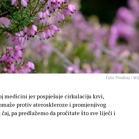
Foto: Pixabay / Vri
oj medicini jer pospješuje cirkulaciju krvi,
pomaže protiv ateroskleroze i promjenjivog
 čaj, pa predlažemo da pročitate što sve liječi i