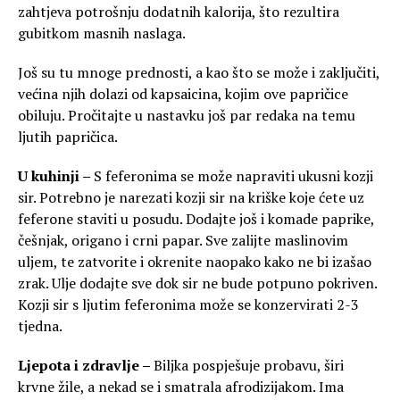
zahtjeva potrošnju dodatnih kalorija, što rezultira
gubitkom masnih naslaga.
Još su tu mnoge prednosti, a kao što se može i zaključiti,
većina njih dolazi od kapsaicina, kojim ove papričice
obiluju. Pročitajte u nastavku još par redaka na temu
ljutih papričica.
U kuhinji –
S feferonima se može napraviti ukusni kozji
sir. Potrebno je narezati kozji sir na kriške koje ćete uz
feferone staviti u posudu. Dodajte još i komade paprike,
češnjak, origano i crni papar. Sve zalijte maslinovim
uljem, te zatvorite i okrenite naopako kako ne bi izašao
zrak. Ulje dodajte sve dok sir ne bude potpuno pokriven.
Kozji sir s ljutim feferonima može se konzervirati 2-3
tjedna.
Ljepota i zdravlje –
Biljka pospješuje probavu, širi
krvne žile, a nekad se i smatrala afrodizijakom. Ima