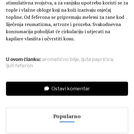
stimulativna svojstva, a za vanjsku upotrebu koristi se za
tople i vlažne obloge koji na koži izazivaju osjećaj
topline. Od feferona se pripremaju melemi za rane kod
liječenja reumatizma, artroze i prozeba. Svakodnevna
konzumacija poboljšat će cirkulaciju i utjecati na
kapilare vlasišta i učvrstiti kosu.
U ovom članku:
aromatično bilje
,
ljuta papričica
,
ljuti feferon
Ostavi komentar
Popularno