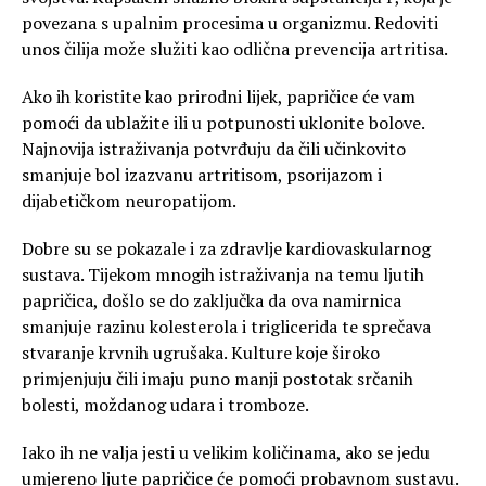
povezana s upalnim procesima u organizmu. Redoviti
unos čilija može služiti kao odlična prevencija artritisa.
Ako ih koristite kao prirodni lijek, papričice će vam
pomoći da ublažite ili u potpunosti uklonite bolove.
Najnovija istraživanja potvrđuju da čili učinkovito
smanjuje bol izazvanu artritisom, psorijazom i
dijabetičkom neuropatijom.
Dobre su se pokazale i za zdravlje kardiovaskularnog
sustava. Tijekom mnogih istraživanja na temu ljutih
papričica, došlo se do zaključka da ova namirnica
smanjuje razinu kolesterola i triglicerida te sprečava
stvaranje krvnih ugrušaka. Kulture koje široko
primjenjuju čili imaju puno manji postotak srčanih
bolesti, moždanog udara i tromboze.
Iako ih ne valja jesti u velikim količinama, ako se jedu
umjereno ljute papričice će pomoći probavnom sustavu.