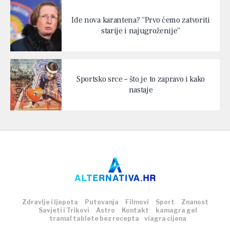
Ide nova karantena? “Prvo ćemo zatvoriti
starije i najugroženije”
Sportsko srce – što je to zapravo i kako
nastaje
Zdravlje i ljepota
Putovanja
Filmovi
Sport
Znanost
Savjeti i Trikovi
Astro
Kontakt
kamagra gel
tramal tablete bez recepta
viagra cijena