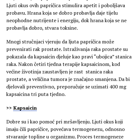
Ljuti okus ovih papričica stimulira apetit i poboljšava
probavu. Hrana koja se dobro probavlja daje tijelu
neophodne nutrijente i energiju, dok hrana koja se ne
probavlja dobro, stvara toksine.
Mnogi stručnjaci vjeruju da ljuta papričica može
prevenirati rak prostate. Istraživanja raka prostate su
pokazala da kapsaicin djeluje kao pravi “ubojica” stanica
raka. Nakon četiri tjedna terapije kapsaicinom, kod
većine životinja zaustavljen je rast stanica raka
prostate, a veličina tumora je značajno smanjena. Da bi
djelovali preventivno, preporučuje se uzimati 400 mg
kapsaicina tri puta tjedno.
>>
Kapsaicin
Dobre su i kao pomoć pri mršavljenju. Ljuti okus koji
imaju čili papričice, povećava termogenezu, odnosno
stvaranje topline u organizmu. Proces termogeneze