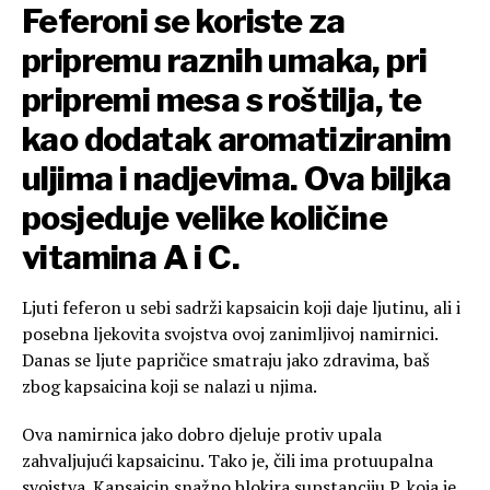
Feferoni se koriste za
pripremu raznih umaka, pri
pripremi mesa s roštilja, te
kao dodatak aromatiziranim
uljima i nadjevima. Ova biljka
posjeduje velike količine
vitamina A i C.
Ljuti feferon u sebi sadrži kapsaicin koji daje ljutinu, ali i
posebna ljekovita svojstva ovoj zanimljivoj namirnici.
Danas se ljute papričice smatraju jako zdravima, baš
zbog kapsaicina koji se nalazi u njima.
Ova namirnica jako dobro djeluje protiv upala
zahvaljujući kapsaicinu. Tako je, čili ima protuupalna
svojstva. Kapsaicin snažno blokira supstanciju P, koja je