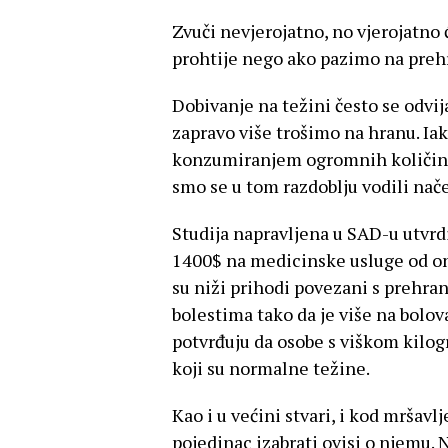
Zvuči nevjerojatno, no vjerojatno
prohtije nego ako pazimo na preh
Dobivanje na težini često se odvi
zapravo više trošimo na hranu. Ia
konzumiranjem ogromnih količina
smo se u tom razdoblju vodili nač
Studija napravljena u SAD-u utvrdi
1400$ na medicinske usluge od oni
su niži prihodi povezani s prehran
bolestima tako da je više na bolov
potvrđuju da osobe s viškom kilo
koji su normalne težine.
Kao i u većini stvari, i kod mršavlje
pojedinac izabrati ovisi o njemu. 