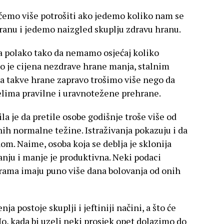
 ćemo više potrošiti ako jedemo koliko nam se
ranu i jedemo naizgled skuplju zdravu hranu.
ja polako tako da nemamo osjećaj koliko
ko je cijena nezdrave hrane manja, stalnim
 takve hrane zapravo trošimo više nego da
elima pravilne i uravnotežene prehrane.
la je da pretile osobe godišnje troše više od
h normalne težine. Istraživanja pokazuju i da
om. Naime, osoba koja se deblja je sklonija
anju i manje je produktivna. Neki podaci
grama imaju puno više dana bolovanja od onih
nja postoje skuplji i jeftiniji načini, a što će
No, kada bi uzeli neki prosjek opet dolazimo do