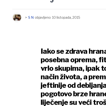
>
S N
objavljeno
10 listopada, 2015
Iako se zdrava hrana
posebna oprema, fi
vrlo skupima, ipak t
način života, a pre
jeftinije od debljanj
pogotovo brze hrane
liječenje su veći tro