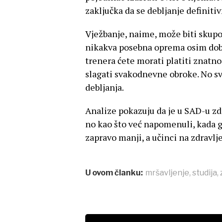
zaključka da se debljanje definiti
Vježbanje, naime, može biti skupo,
nikakva posebna oprema osim dobre
trenera ćete morati platiti znatno 
slagati svakodnevne obroke. No sv
debljanja.
Analize pokazuju da je u SAD-u zdr
no kao što već napomenuli, kada 
zapravo manji, a učinci na zdravlje
U ovom članku:
mršavljenje
,
studija
,