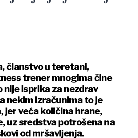
, članstvo u teretani,
tness trener mnogima čine
o nije isprika za nezdrav
ma nekim izračunima to je
a, jer veća količina hrane,
, uz sredstva potrošena na
škovi od mršavljenja.