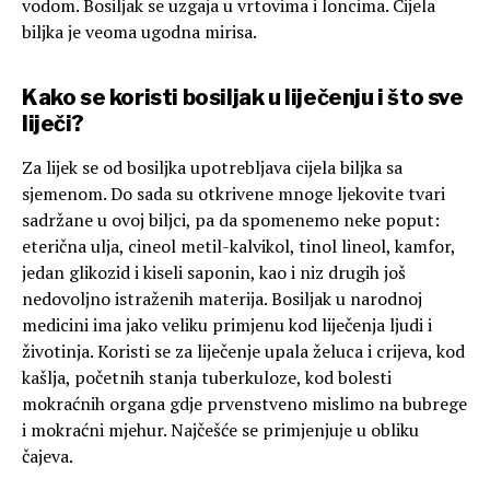
vodom. Bosiljak se uzgaja u vrtovima i loncima. Cijela
biljka je veoma ugodna mirisa.
Kako se koristi bosiljak u liječenju i što sve
liječi?
Za lijek se od bosiljka upotrebljava cijela biljka sa
sjemenom. Do sada su otkrivene mnoge ljekovite tvari
sadržane u ovoj biljci, pa da spomenemo neke poput:
eterična ulja, cineol metil-kalvikol, tinol lineol, kamfor,
jedan glikozid i kiseli saponin, kao i niz drugih još
nedovoljno istraženih materija. Bosiljak u narodnoj
medicini ima jako veliku primjenu kod liječenja ljudi i
životinja. Koristi se za liječenje upala želuca i crijeva, kod
kašlja, početnih stanja tuberkuloze, kod bolesti
mokraćnih organa gdje prvenstveno mislimo na bubrege
i mokraćni mjehur. Najčešće se primjenjuje u obliku
čajeva.