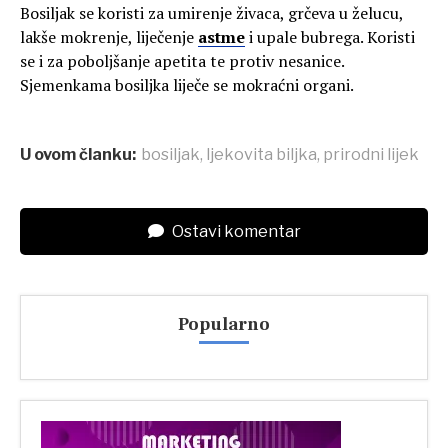
Bosiljak se koristi za umirenje živaca, grčeva u želucu,
lakše mokrenje, liječenje
astme
i upale bubrega. Koristi
se i za poboljšanje apetita te protiv nesanice.
Sjemenkama bosiljka liječe se mokraćni organi.
U ovom članku:
bosiljak
,
ljekovita biljka
,
prirodni lijek
Ostavi komentar
Popularno