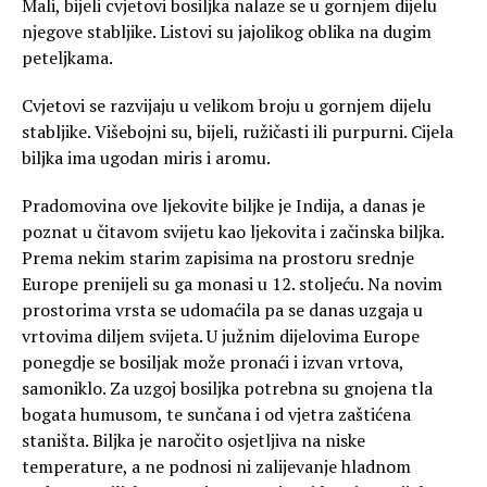
Mali, bijeli cvjetovi bosiljka nalaze se u gornjem dijelu
njegove stabljike. Listovi su jajolikog oblika na dugim
peteljkama.
Cvjetovi se razvijaju u velikom broju u gornjem dijelu
stabljike. Višebojni su, bijeli, ružičasti ili purpurni. Cijela
biljka ima ugodan miris i aromu.
Pradomovina ove ljekovite biljke je Indija, a danas je
poznat u čitavom svijetu kao ljekovita i začinska biljka.
Prema nekim starim zapisima na prostoru srednje
Europe prenijeli su ga monasi u 12. stoljeću. Na novim
prostorima vrsta se udomaćila pa se danas uzgaja u
vrtovima diljem svijeta. U južnim dijelovima Europe
ponegdje se bosiljak može pronaći i izvan vrtova,
samoniklo. Za uzgoj bosiljka potrebna su gnojena tla
bogata humusom, te sunčana i od vjetra zaštićena
staništa. Biljka je naročito osjetljiva na niske
temperature, a ne podnosi ni zalijevanje hladnom