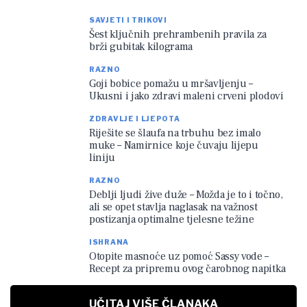
SAVJETI I TRIKOVI
Šest ključnih prehrambenih pravila za
brži gubitak kilograma
RAZNO
Goji bobice pomažu u mršavljenju –
Ukusni i jako zdravi maleni crveni plodovi
ZDRAVLJE I LJEPOTA
Riješite se šlaufa na trbuhu bez imalo
muke – Namirnice koje čuvaju lijepu
liniju
RAZNO
Deblji ljudi žive duže – Možda je to i točno,
ali se opet stavlja naglasak na važnost
postizanja optimalne tjelesne težine
ISHRANA
Otopite masnoće uz pomoć Sassy vode –
Recept za pripremu ovog čarobnog napitka
UČITAJ VIŠE ČLANAKA