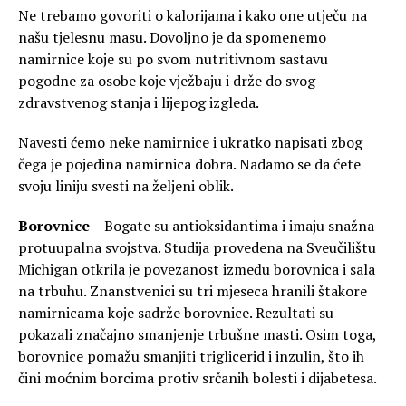
Ne trebamo govoriti o kalorijama i kako one utječu na
našu tjelesnu masu. Dovoljno je da spomenemo
namirnice koje su po svom nutritivnom sastavu
pogodne za osobe koje vježbaju i drže do svog
zdravstvenog stanja i lijepog izgleda.
Navesti ćemo neke namirnice i ukratko napisati zbog
čega je pojedina namirnica dobra. Nadamo se da ćete
svoju liniju svesti na željeni oblik.
Borovnice –
Bogate su antioksidantima i imaju snažna
protuupalna svojstva. Studija provedena na Sveučilištu
Michigan otkrila je povezanost između borovnica i sala
na trbuhu. Znanstvenici su tri mjeseca hranili štakore
namirnicama koje sadrže borovnice. Rezultati su
pokazali značajno smanjenje trbušne masti. Osim toga,
borovnice pomažu smanjiti triglicerid i inzulin, što ih
čini moćnim borcima protiv srčanih bolesti i dijabetesa.