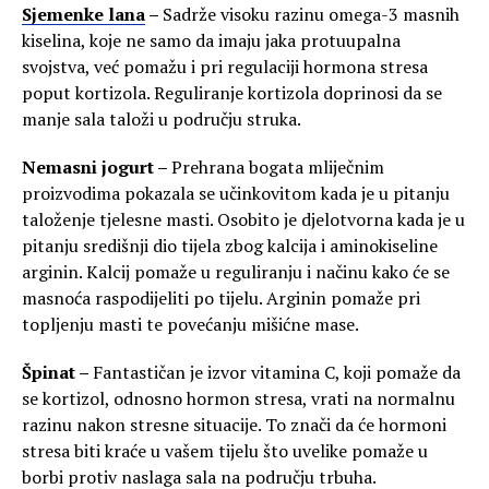
Sjemenke lana
–
Sadrže visoku razinu omega-3 masnih
kiselina, koje ne samo da imaju jaka protuupalna
svojstva, već pomažu i pri regulaciji hormona stresa
poput kortizola. Reguliranje kortizola doprinosi da se
manje sala taloži u području struka.
Nemasni jogurt –
Prehrana bogata mliječnim
proizvodima pokazala se učinkovitom kada je u pitanju
taloženje tjelesne masti. Osobito je djelotvorna kada je u
pitanju središnji dio tijela zbog kalcija i aminokiseline
arginin. Kalcij pomaže u reguliranju i načinu kako će se
masnoća raspodijeliti po tijelu. Arginin pomaže pri
topljenju masti te povećanju mišićne mase.
Špinat –
Fantastičan je izvor vitamina C, koji pomaže da
se kortizol, odnosno hormon stresa, vrati na normalnu
razinu nakon stresne situacije. To znači da će hormoni
stresa biti kraće u vašem tijelu što uvelike pomaže u
borbi protiv naslaga sala na području trbuha.