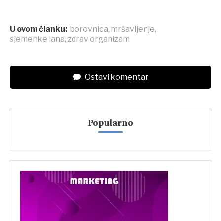
U ovom članku:
borovnica
,
mršavljenje
,
sjemenke lana
,
zdrav organizam
Ostavi komentar
Popularno