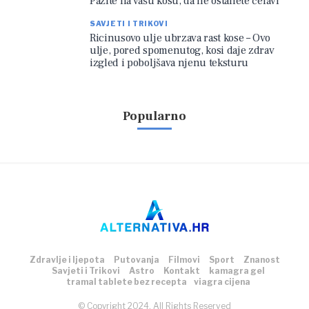
Pazite na vašu kosu, da ne ostanete ćelavi
SAVJETI I TRIKOVI
Ricinusovo ulje ubrzava rast kose – Ovo
ulje, pored spomenutog, kosi daje zdrav
izgled i poboljšava njenu teksturu
Popularno
Zdravlje i ljepota
Putovanja
Filmovi
Sport
Znanost
Savjeti i Trikovi
Astro
Kontakt
kamagra gel
tramal tablete bez recepta
viagra cijena
© Copyright 2024, All Rights Reserved