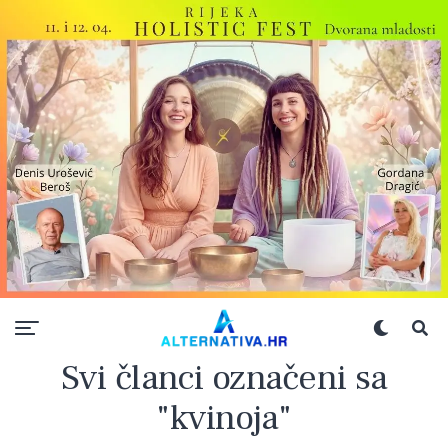
Svi članci označeni sa
"kvinoja"