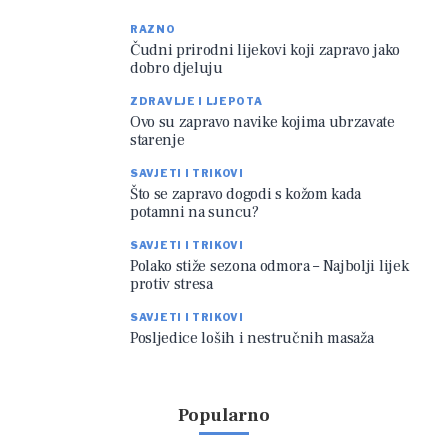
RAZNO
Čudni prirodni lijekovi koji zapravo jako
dobro djeluju
ZDRAVLJE I LJEPOTA
Ovo su zapravo navike kojima ubrzavate
starenje
SAVJETI I TRIKOVI
Što se zapravo dogodi s kožom kada
potamni na suncu?
SAVJETI I TRIKOVI
Polako stiže sezona odmora – Najbolji lijek
protiv stresa
SAVJETI I TRIKOVI
Posljedice loših i nestručnih masaža
Popularno