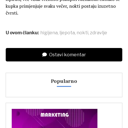
kupka primjenjuje svaku večer, nokti postaju izuzetno
čvrsti.
U ovom članku:
higijena
,
ljepota
,
nokti
,
zdravlje
Ostavi komentar
Popularno