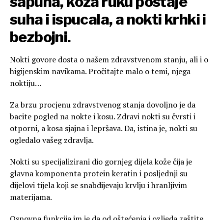
sapuna, koža ruku postaje
suha i ispucala, a nokti krhki i
bezbojni.
Nokti govore dosta o našem zdravstvenom stanju, ali i o
higijenskim navikama. Pročitajte malo o temi, njega
noktiju…
Za brzu procjenu zdravstvenog stanja dovoljno je da
bacite pogled na nokte i kosu. Zdravi nokti su čvrsti i
otporni, a kosa sjajna i lepršava. Da, istina je, nokti su
ogledalo vašeg zdravlja.
Nokti su specijalizirani dio gornjeg dijela kože čija je
glavna komponenta protein keratin i posljednji su
dijelovi tijela koji se snabdijevaju krvlju i hranljivim
materijama.
Osnovna funkcija im je da od oštećenja i ozljeda zaštite