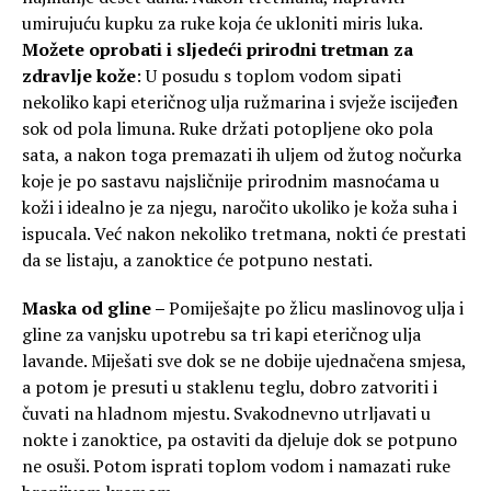
umirujuću kupku za ruke koja će ukloniti miris luka.
Možete oprobati i sljedeći prirodni tretman za
zdravlje kože
: U posudu s toplom vodom sipati
nekoliko kapi eteričnog ulja ružmarina i svježe iscijeđen
sok od pola limuna. Ruke držati potopljene oko pola
sata, a nakon toga premazati ih uljem od žutog nočurka
koje je po sastavu najsličnije prirodnim masnoćama u
koži i idealno je za njegu, naročito ukoliko je koža suha i
ispucala. Već nakon nekoliko tretmana, nokti će prestati
da se listaju, a zanoktice će potpuno nestati.
Maska od gline –
Pomiješajte po žlicu maslinovog ulja i
gline za vanjsku upotrebu sa tri kapi eteričnog ulja
lavande. Miješati sve dok se ne dobije ujednačena smjesa,
a potom je presuti u staklenu teglu, dobro zatvoriti i
čuvati na hladnom mjestu. Svakodnevno utrljavati u
nokte i zanoktice, pa ostaviti da djeluje dok se potpuno
ne osuši. Potom isprati toplom vodom i namazati ruke