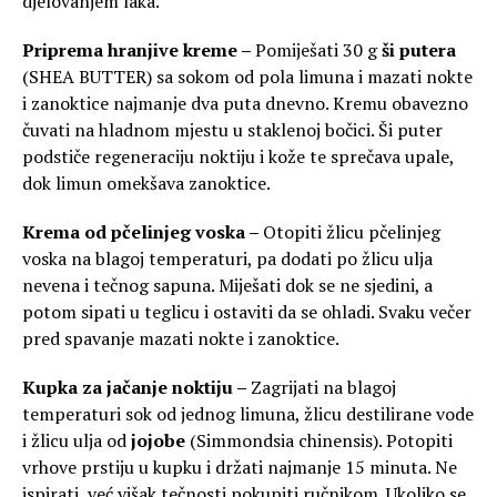
djelovanjem laka.
Priprema hranjive kreme –
Pomiješati 30 g
ši putera
(SHEA BUTTER) sa sokom od pola limuna i mazati nokte
i zanoktice najmanje dva puta dnevno. Kremu obavezno
čuvati na hladnom mjestu u staklenoj bočici. Ši puter
podstiče regeneraciju noktiju i kože te sprečava upale,
dok limun omekšava zanoktice.
Krema od pčelinjeg voska –
Otopiti žlicu pčelinjeg
voska na blagoj temperaturi, pa dodati po žlicu ulja
nevena i tečnog sapuna. Miješati dok se ne sjedini, a
potom sipati u teglicu i ostaviti da se ohladi. Svaku večer
pred spavanje mazati nokte i zanoktice.
Kupka za jačanje noktiju –
Zagrijati na blagoj
temperaturi sok od jednog limuna, žlicu destilirane vode
i žlicu ulja od
jojobe
(Simmondsia chinensis). Potopiti
vrhove prstiju u kupku i držati najmanje 15 minuta. Ne
ispirati, već višak tečnosti pokupiti ručnikom. Ukoliko se