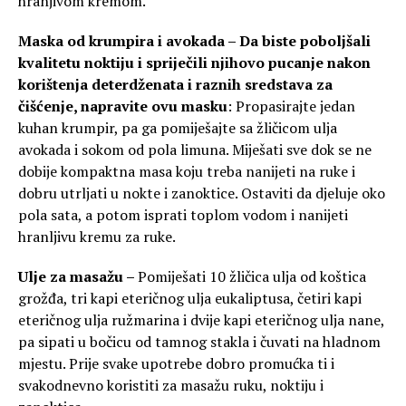
hranjivom kremom.
Maska od krumpira i avokada –
Da biste poboljšali
kvalitetu noktiju i spriječili njihovo pucanje nakon
korištenja deterdženata i raznih sredstava za
čišćenje, napravite ovu masku
: Propasirajte jedan
kuhan krumpir, pa ga pomiješajte sa žličicom ulja
avokada i sokom od pola limuna. Miješati sve dok se ne
dobije kompaktna masa koju treba nanijeti na ruke i
dobru utrljati u nokte i zanoktice. Ostaviti da djeluje oko
pola sata, a potom isprati toplom vodom i nanijeti
hranljivu kremu za ruke.
Ulje za masažu –
Pomiješati 10 žličica ulja od koštica
grožđa, tri kapi eteričnog ulja eukaliptusa, četiri kapi
eteričnog ulja ružmarina i dvije kapi eteričnog ulja nane,
pa sipati u bočicu od tamnog stakla i čuvati na hladnom
mjestu. Prije svake upotrebe dobro promućka ti i
svakodnevno koristiti za masažu ruku, noktiju i