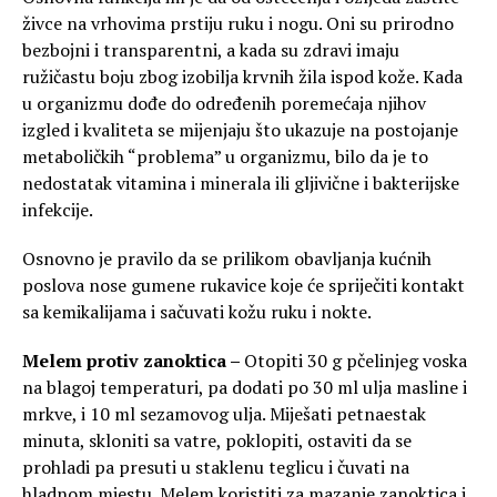
živce na vrhovima prstiju ruku i nogu. Oni su prirodno
bezbojni i transparentni, a kada su zdravi imaju
ružičastu boju zbog izobilja krvnih žila ispod kože. Kada
u organizmu dođe do određenih poremećaja njihov
izgled i kvaliteta se mijenjaju što ukazuje na postojanje
metaboličkih “problema” u organizmu, bilo da je to
nedostatak vitamina i minerala ili gljivične i bakterijske
infekcije.
Osnovno je pravilo da se prilikom obavljanja kućnih
poslova nose gumene rukavice koje će spriječiti kontakt
sa kemikalijama i sačuvati kožu ruku i nokte.
Melem protiv zanoktica –
Otopiti 30 g pčelinjeg voska
na blagoj temperaturi, pa dodati po 30 ml ulja masline i
mrkve, i 10 ml sezamovog ulja. Miješati petnaestak
minuta, skloniti sa vatre, poklopiti, ostaviti da se
prohladi pa presuti u staklenu teglicu i čuvati na
hladnom mjestu. Melem koristiti za mazanje zanoktica i