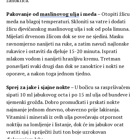
zanoktica.
Pakovanje od
maslinovog ulja
i meda –
Otopiti žlicu
meda na blagoj temperaturi. Skloniti sa vatre i dodati
žlicu djevičanskog maslinovog ulja i sok od pola limuna.
Miješati drvenom žlicom dok se sve ne sjedini. Masku
ravnomjerno nanijeti na ruke, a zatim navući najlonske
rukavice i ostaviti da djeluje 15-20 minuta. Isprati
mlakom vodom i nanijeti hranljivu kremu. Tretman
ponavljati svaki drugi dan dok se zanoktice i nokti ne
oporave, a nakon toga jednom tjedno.
Sprej za jake i sjajne nokte –
U bočicu sa raspršivačem
sipati 10 ml jabukovog octa i po 15 ml ulja od bundeve i
sjemenki grožđa. Dobro promućkati i prskati nokte
najmanje jednom dnevno, obavezno prije lakiranja.
Vitamini i minerali iz ovih ulja povećavaju otpornost
noktiju na lomljenje i listanje, dok će im jabukov ocat
vratiti sjaj i spriječiti žuti ton boje uzrokovan