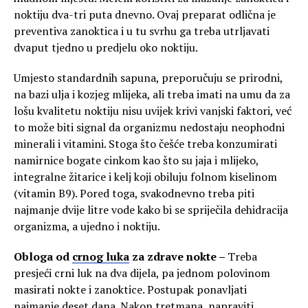
noktiju dva-tri puta dnevno. Ovaj preparat odlična je
preventiva zanoktica i u tu svrhu ga treba utrljavati
dvaput tjedno u predjelu oko noktiju.
Umjesto standardnih sapuna, preporučuju se prirodni,
na bazi ulja i kozjeg mlijeka, ali treba imati na umu da za
lošu kvalitetu noktiju nisu uvijek krivi vanjski faktori, već
to može biti signal da organizmu nedostaju neophodni
minerali i vitamini. Stoga što češće treba konzumirati
namirnice bogate cinkom kao što su jaja i mlijeko,
integralne žitarice i kelj koji obiluju folnom kiselinom
(vitamin B9). Pored toga, svakodnevno treba piti
najmanje dvije litre vode kako bi se spriječila dehidracija
organizma, a ujedno i noktiju.
Obloga od
crnog luka
za zdrave nokte –
Treba
presjeći crni luk na dva dijela, pa jednom polovinom
masirati nokte i zanoktice. Postupak ponavljati
najmanje deset dana. Nakon tretmana, napraviti