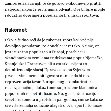
zainteresiran za njih te će gotovo svakodnevno pratiti
natjecanja koja će se na njima odvijati. Ove bi Igre mogle
i dodatno doprinijeti popularnosti zimskih sportova.
Rukomet
Iako je čudno reći da je rukomet sport koji već nije
dovoljno popularan, to donekle i jest tako. Naime, on
jest izuzetno popularan u Europi, posebice u
skandinavskim zemljama te državama poput Njemačke,
Španjolske i Francuske, ali u ostatku svijeta to
definitivno nije slučaj. Upravo zato na Svjetskim
prvenstvima nema niti govora o tome da bi neka
reprezentacija izvan Europe mogla konkurirati za
naslov, a najbolji dokaz tome su procjene kladionica
poput onih na
bet-italia.info
. No, gledajući situaciju u
svijetu rukometa u proteklih par godina, čini se kako se
sve više zemalja odlučuje ulagati u ovaj sport i to može