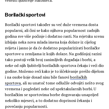
veseliti ljubitelje rukometa.
Borilački sportovi
Borilački sportovi također su već duže vremena dosta
popularni, ali čini se kako njihova popularnost zadnjih
godina sve više počinje i dodatno rasti. Na svjetsku scenu
izbijaju neka nova mlada imena koja dolaze iz cijelog
svijeta i jasno je da će dodatno popularizirati borilačke
sportove u zemljama iz kojih dolaze. Na godišnjoj razini
tako postoji velik broj zanimljivih događaja i borbi, a
neke od njih ljubitelji borilačkih sportova čekaju i veći dio
godine. Možemo reći kako je to iščekivanje prešlo dijelom
i na osobe koje dosad nisu bile fanovi
borilačkih
sportova
, ali su unatoč tome odlučile odvojiti nešto svog
vremena i pogledati neke od spektakularnih borbi. U
borilačkim se sportovima borbe dogovaraju unaprijed
nekoliko mjeseci, a to dodatno doprinosi čekanju i
povećanju popularnosti.