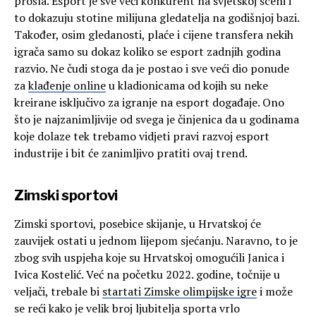
prošla. Esport je sve veći konkurent na svjetskoj sceni i
to dokazuju stotine milijuna gledatelja na godišnjoj bazi.
Također, osim gledanosti, plaće i cijene transfera nekih
igrača samo su dokaz koliko se esport zadnjih godina
razvio. Ne čudi stoga da je postao i sve veći dio ponude
za
klađenje online
u kladionicama od kojih su neke
kreirane isključivo za igranje na esport događaje. Ono
što je najzanimljivije od svega je činjenica da u godinama
koje dolaze tek trebamo vidjeti pravi razvoj esport
industrije i bit će zanimljivo pratiti ovaj trend.
Zimski sportovi
Zimski sportovi, posebice skijanje, u Hrvatskoj će
zauvijek ostati u jednom lijepom sjećanju. Naravno, to je
zbog svih uspjeha koje su Hrvatskoj omogućili Janica i
Ivica Kostelić. Već na početku 2022. godine, točnije u
veljači, trebale bi
startati Zimske olimpijske igre
i može
se reći kako je velik broj ljubitelja sporta vrlo