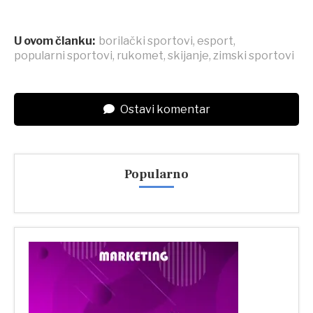
U ovom članku:
borilački sportovi
,
esport
,
popularni sportovi
,
rukomet
,
skijanje
,
zimski sportovi
Ostavi komentar
Popularno