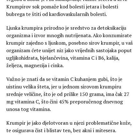
Krumpirov sok pomaže kod bolesti jetara i bolesti
bubrega te štiti od kardiovaskularnih bolesti.
Ljuska krumpira prirodno je sredstvo za detoksikaciju
organizma i izvor mnogih nutrijenata. Ako konzumirate
krumpir zajedno s ljuskom, posebno sirov krumpir, u vaš
organizam ćete unijet niz jako vrijednih sastojaka poput
ugljikohidrata, bjelančevina, vitamina C i B6, kalija,
željeza, magnezija i cinka.
Važno je znati da se vitamin C kuhanjem gubi, što je
uistinu velika šteta, jer u jednom sirovom krumpiru
srednje veličine, što je od prilike 150 grama, ima čak 27
mg vitamina C, što čini 45% preporučenog dnevnog
unosa tog vitamina.
Krumpir je jako djelotvoran u njezi problematične kože,
te osigurava čist i blistav ten, bez akni i mitesera.