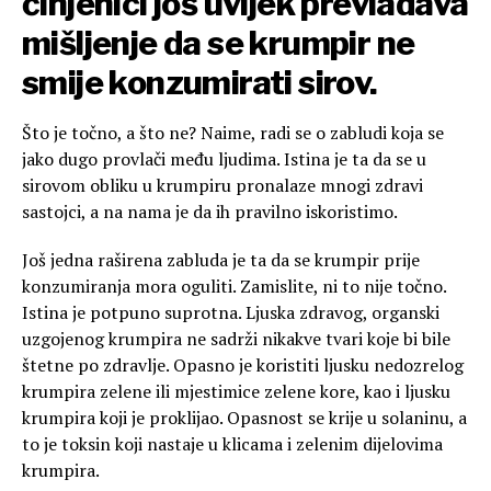
činjenici još uvijek prevladava
mišljenje da se krumpir ne
smije konzumirati sirov.
Što je točno, a što ne? Naime, radi se o zabludi koja se
jako dugo provlači među ljudima. Istina je ta da se u
sirovom obliku u krumpiru pronalaze mnogi zdravi
sastojci, a na nama je da ih pravilno iskoristimo.
Još jedna raširena zabluda je ta da se krumpir prije
konzumiranja mora oguliti. Zamislite, ni to nije točno.
Istina je potpuno suprotna. Ljuska zdravog, organski
uzgojenog krumpira ne sadrži nikakve tvari koje bi bile
štetne po zdravlje. Opasno je koristiti ljusku nedozrelog
krumpira zelene ili mjestimice zelene kore, kao i ljusku
krumpira koji je proklijao. Opasnost se krije u solaninu, a
to je toksin koji nastaje u klicama i zelenim dijelovima
krumpira.