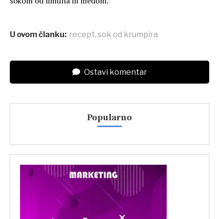
sokom od limuna ili medom.
U ovom članku:
recept
,
sok od krumpira
Ostavi komentar
Popularno