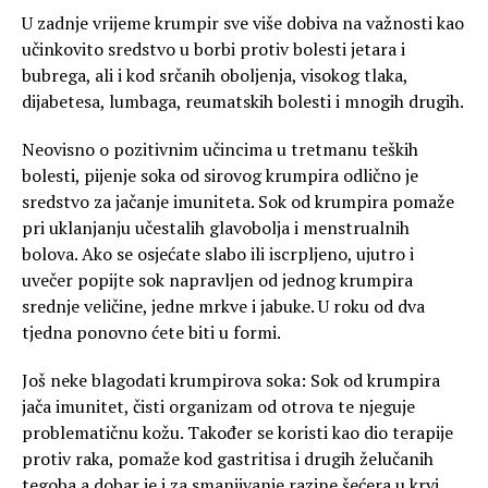
U zadnje vrijeme krumpir sve više dobiva na važnosti kao
učinkovito sredstvo u borbi protiv bolesti jetara i
bubrega, ali i kod srčanih oboljenja, visokog tlaka,
dijabetesa, lumbaga, reumatskih bolesti i mnogih drugih.
Neovisno o pozitivnim učincima u tretmanu teških
bolesti, pijenje soka od sirovog krumpira odlično je
sredstvo za jačanje imuniteta. Sok od krumpira pomaže
pri uklanjanju učestalih glavobolja i menstrualnih
bolova. Ako se osjećate slabo ili iscrpljeno, ujutro i
uvečer popijte sok napravljen od jednog krumpira
srednje veličine, jedne mrkve i jabuke. U roku od dva
tjedna ponovno ćete biti u formi.
Još neke blagodati krumpirova soka: Sok od krumpira
jača imunitet, čisti organizam od otrova te njeguje
problematičnu kožu. Također se koristi kao dio terapije
protiv raka, pomaže kod gastritisa i drugih želučanih
tegoba a dobar je i za smanjivanje razine šećera u krvi.