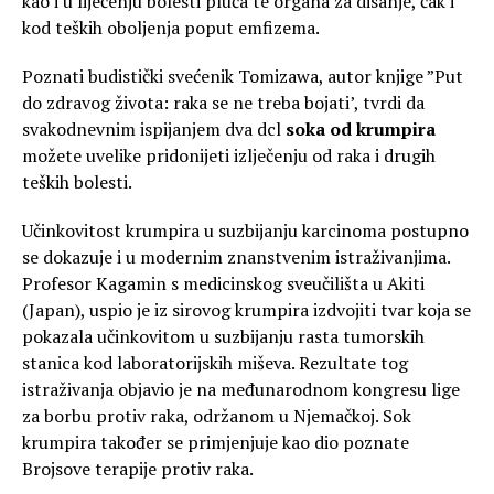
kao i u liječenju bolesti pluća te organa za disanje, čak i
kod teških oboljenja poput emfizema.
Poznati budistički svećenik Tomizawa, autor knjige ”Put
do zdravog života: raka se ne treba bojati’, tvrdi da
svakodnevnim ispijanjem dva dcl
soka od krumpira
možete uvelike pridonijeti izlječenju od raka i drugih
teških bolesti.
Učinkovitost krumpira u suzbijanju karcinoma postupno
se dokazuje i u modernim znanstvenim istraživanjima.
Profesor Kagamin s medicinskog sveučilišta u Akiti
(Japan), uspio je iz sirovog krumpira izdvojiti tvar koja se
pokazala učinkovitom u suzbijanju rasta tumorskih
stanica kod laboratorijskih miševa. Rezultate tog
istraživanja objavio je na međunarodnom kongresu lige
za borbu protiv raka, održanom u Njemačkoj. Sok
krumpira također se primjenjuje kao dio poznate
Brojsove terapije protiv raka.