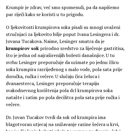
Krumpir je zdrav, već smo spomenuli, pa da napišemo
par riječi kako se koristi u tu prigodu.
O ljekovitosti krumpirova soka pisali su mnogi uvaženi
stručnjaci za ljekovito bilje poput Ivana Lesingera i dr.
Jovana Tucakova. Naime, Lesinger smatra da je
krumpirov sok
prirodno sredstvo za liječenje gastritisa,
što je jedna od najraširenijih bolesti današnjice. U tu
svrhu Lesinger preporučuje da uzimate po jednu žlicu
soka krumpira razrijeđenog s malo vode, pola sata prije
doručka, ručka i večere. U slučaju čira želuca i
dvanaesterca, Lesinger preporučuje terapiju
svakodnevnog korištenja pola dcl krumpirova soka
natašte i zatim po pola decilitra pola sata prije ručka i
večere.
Dr. Jovan Tucakov tvrdi da sok od krumpira ima
blagotvoran utjecaj na snižavanje razine šećera u krvi,