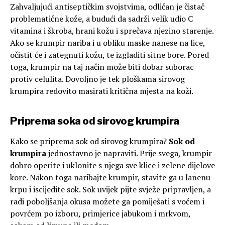
Zahvaljujući antiseptičkim svojstvima, odličan je čistač
problematične kože, a budući da sadrži velik udio C
vitamina i škroba, hrani kožu i sprečava njezino starenje.
Ako se krumpir nariba i u obliku maske nanese na lice,
očistit će i zategnuti kožu, te izgladiti sitne bore. Pored
toga, krumpir na taj način može biti dobar suborac
protiv celulita. Dovoljno je tek ploškama sirovog
krumpira redovito masirati kritična mjesta na koži.
Priprema soka od sirovog krumpira
Kako se priprema sok od sirovog krumpira?
Sok od
krumpira
jednostavno je napraviti. Prije svega, krumpir
dobro operite i uklonite s njega sve klice i zelene dijelove
kore. Nakon toga naribajte krumpir, stavite ga u lanenu
krpu i iscijedite sok. Sok uvijek pijte svježe pripravljen, a
radi poboljšanja okusa možete ga pomiješati s voćem i
povrćem po izboru, primjerice jabukom i mrkvom,