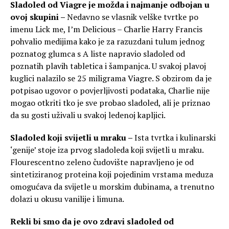
Sladoled od Viagre je možda i najmanje odbojan u
ovoj skupini –
Nedavno se vlasnik velške tvrtke po
imenu Lick me, I’m Delicious – Charlie Harry Francis
pohvalio medijima kako je za razuzdani tulum jednog
poznatog glumca s A liste napravio sladoled od
poznatih plavih tabletica i šampanjca. U svakoj plavoj
kuglici nalazilo se 25 miligrama Viagre. S obzirom da je
potpisao ugovor o povjerljivosti podataka, Charlie nije
mogao otkriti tko je sve probao sladoled, ali je priznao
da su gosti uživali u svakoj ledenoj kapljici.
Sladoled koji svijetli u mraku –
Ista tvrtka i kulinarski
‘genije’ stoje iza prvog sladoleda koji svijetli u mraku.
Flourescentno zeleno čudovište napravljeno je od
sintetiziranog proteina koji pojedinim vrstama meduza
omogućava da svijetle u morskim dubinama, a trenutno
dolazi u okusu vanilije i limuna.
Rekli bi smo da je ovo zdravi sladoled od