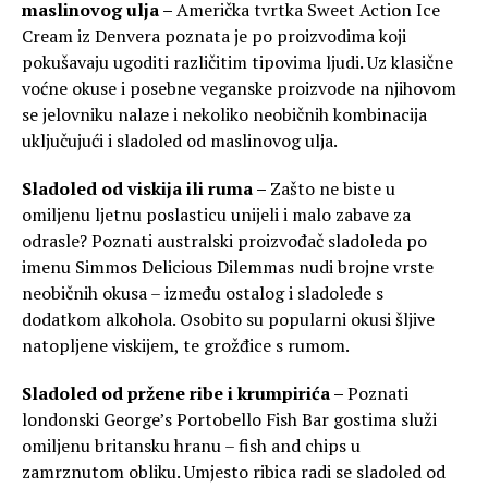
maslinovog ulja –
Američka tvrtka Sweet Action Ice
Cream iz Denvera poznata je po proizvodima koji
pokušavaju ugoditi različitim tipovima ljudi. Uz klasične
voćne okuse i posebne veganske proizvode na njihovom
se jelovniku nalaze i nekoliko neobičnih kombinacija
uključujući i sladoled od maslinovog ulja.
Sladoled od viskija ili ruma –
Zašto ne biste u
omiljenu ljetnu poslasticu unijeli i malo zabave za
odrasle? Poznati australski proizvođač sladoleda po
imenu Simmos Delicious Dilemmas nudi brojne vrste
neobičnih okusa – između ostalog i sladolede s
dodatkom alkohola. Osobito su popularni okusi šljive
natopljene viskijem, te grožđice s rumom.
Sladoled od pržene ribe i krumpirića –
Poznati
londonski George’s Portobello Fish Bar gostima služi
omiljenu britansku hranu – fish and chips u
zamrznutom obliku. Umjesto ribica radi se sladoled od