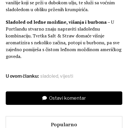
vanilije koji se prži u dubokom ulju, te služi sa voćnim
sladoledom u obliku prženih krumpirića.
Sladoled od leđne moždine, višanja i burbona –
U
Portlandu stvarno znaju napraviti sladolednu
kombinaciju. Tvrtka Salt & Straw domaće višnje
aromatizira s nekoliko začina, potopi u burbonu, pa sve
zajedno pomiješa s čistom leđnom moždinom američkog
goveda.
U ovom članku:
sladoled
,
vijesti
Ostavi komentar
Popularno