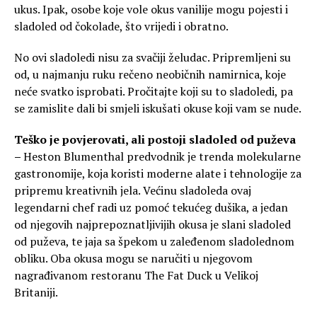
ukus. Ipak, osobe koje vole okus vanilije mogu pojesti i
sladoled od čokolade, što vrijedi i obratno.
No ovi sladoledi nisu za svačiji želudac. Pripremljeni su
od, u najmanju ruku rečeno neobičnih namirnica, koje
neće svatko isprobati. Pročitajte koji su to sladoledi, pa
se zamislite dali bi smjeli iskušati okuse koji vam se nude.
Teško je povjerovati, ali postoji sladoled od puževa
–
Heston Blumenthal predvodnik je trenda molekularne
gastronomije, koja koristi moderne alate i tehnologije za
pripremu kreativnih jela. Većinu sladoleda ovaj
legendarni chef radi uz pomoć tekućeg dušika, a jedan
od njegovih najprepoznatljivijih okusa je slani sladoled
od puževa, te jaja sa špekom u zaleđenom sladolednom
obliku. Oba okusa mogu se naručiti u njegovom
nagrađivanom restoranu The Fat Duck u Velikoj
Britaniji.