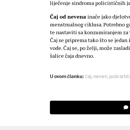
liječenje sindroma policističnih j
Čaj od nevena
inače jako djelotv
menstrualnog ciklusa. Potrebno ga
te nastaviti sa konzumiranjem za 
Čaj se priprema tako što se jedan i
vode. Čaj se, po želji, može zaslad
šalice čaja dnevno.
U ovom članku:
čaj
,
neven
,
policističn