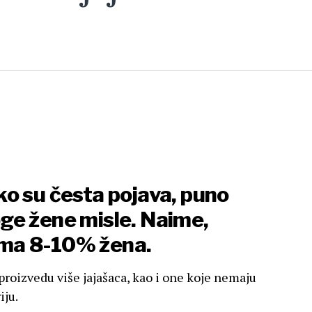
jako su česta pojava, puno
ge žene misle. Naime,
 ima 8-10% žena.
roizvedu više jajašaca, kao i one koje nemaju
iju.