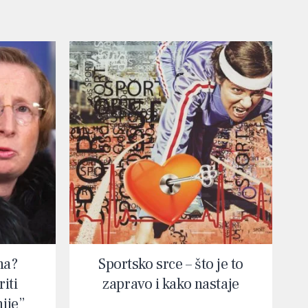
na?
Sportsko srce – što je to
iti
zapravo i kako nastaje
nije”