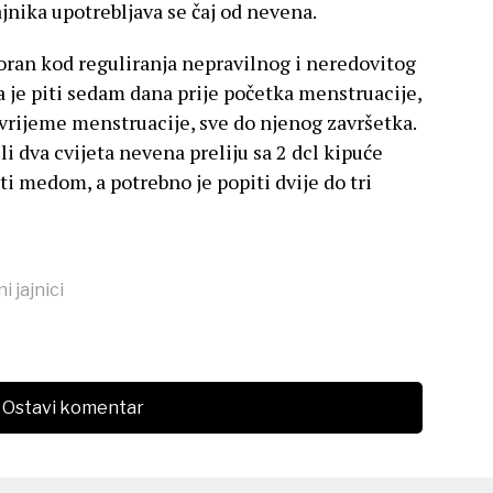
ajnika upotrebljava se čaj od nevena.
oran kod reguliranja nepravilnog i neredovitog
 je piti sedam dana prije početka menstruacije,
vrijeme menstruacije, sve do njenog završetka.
li dva cvijeta nevena preliju sa 2 dcl kipuće
iti medom, a potrebno je popiti dvije do tri
i jajnici
Ostavi komentar