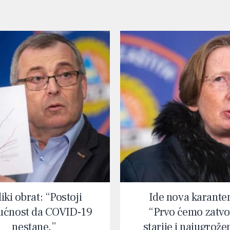
iki obrat: “Postoji
Ide nova karante
ćnost da COVID-19
“Prvo ćemo zatvor
nestane.”
starije i najugrože