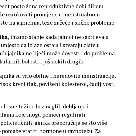
eset posto žena reproduktivne dobi diljem
že uzrokovati promjene u menstrualnom
ste na jajnicima, teže začeće i slične probleme.
ika
, imamo stanje kada jajnici ne sazrijevaju
umjesto da izlaze ostaju i stvaraju ciste u
nih jajnika ne liječi može dovesti i do problema
kularnih bolesti i još nekih drugih.
jnika su vrlo obilne i neredovite menstruacije,
visok krvni tlak, povišeni kolesterol, ćudljivost,
elesne težine bez naglih debljanje i
lulama koje mogu pomoći regulirati
olicističnih jajnika preporučuje se što više
to pomaže vratiti hormone u ravnotežu. Za