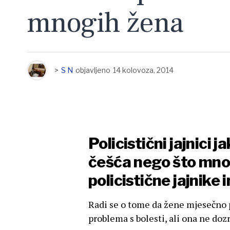
mnogih žena
>
S N
objavljeno
14 kolovoza, 2014
Policistični jajnici 
češća nego što mno
policistične jajnike
Radi se o tome da žene mjesečno p
problema s bolesti, ali ona ne dozr