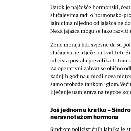
Uzrok je najčešće hormonski, čest
slučajevima radi o hormonsko-pro
jajnicima nijedno od jajašca ne doz
Neka jajašca mogu se lako razviti 
Žene moraju biti svjesne da su poli
slučajeva ne utječe na kvalitetu ži
od cista postala prevelika. U tom 
Za operativni zahvat se obično odl
zadnjih godina u modi nova metoda
samo probode tankom iglom. Većin
liječenje usmjerava na tegobe koje 
Još jednom u kratko – Sindrom
neravnotežom hormona
Sindrom policističnih jajnika je 