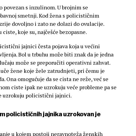
o povezan s inzulinom. U brojnim se
bavnoj smetnji. Kod žena s policističnim
rije dovoljno i zato ne dolazi do ovulacije.
u ciste, koje su, najčešće bezopasne.
cistični jajnici česta pojava koja u većini
vljenja. Bol u trbuhu može biti znak da je jedna
slučaju može se preporučiti operativni zahvat.
uče žene koje žele zatrudnjeti, pri čemu je
. Ona omogućuje da se cista ne reže, već se
om ciste ipak ne uzrokuju veće probleme pa se
uzrokuju policistični jajnici.
 policističnih jajnika uzrokovan je
stanje u kojem postoji neravnoteža ženskih