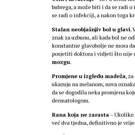
bubrega, a može biti i da se radi o 
se radi o infekciji, a nakon toga k
Stalan neobjašnjiv bol u glavi
.
znak za uzbunu, ali kada bol ne odl
konstantne glavobolje ne mora da
posjetiti doktora i vidjeti što nij
mozgu
.
Promjene u izgledu madeža
, z
ukazuju na melanom, nova oznaka 
da se dogodila neka promjena koj
dermatologom.
Rana koja ne zarasta
– Ukoliko 
već dva tjedna, definitivno je vrij