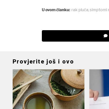
U ovom članku:
rak pluća
,
simptomi 
Provjerite još i ovo