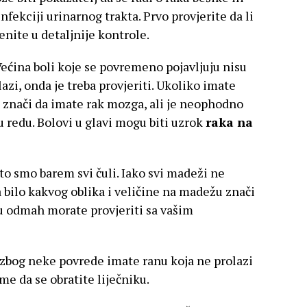
infekciji urinarnog trakta. Prvo provjerite da li
renite u detaljnije kontrole.
 Većina boli koje se povremeno pojavljuju nisu
azi, onda je treba provjeriti. Ukoliko imate
 znači da imate rak mozga, ali je neophodno
e u redu. Bolovi u glavi mogu biti uzrok
raka na
a to smo barem svi čuli. Iako svi madeži ne
bilo kakvog oblika i veličine na madežu znači
u odmah morate provjeriti sa vašim
zbog neke povrede imate ranu koja ne prolazi
eme da se obratite liječniku.