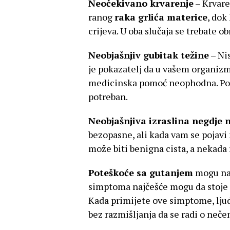
Neočekivano krvarenje
– Krvare
ranog
raka grlića materice
, dok
crijeva. U oba slučaja se trebate obr
Neobjašnjiv gubitak težine
– Nis
je pokazatelj da u vašem organizm
medicinska pomoć neophodna. Potra
potreban.
Neobjašnjiva izraslina negdje n
bezopasne, ali kada vam se pojavi
može biti benigna cista, a nekada 
Poteškoće sa gutanjem
mogu nag
simptoma najčešće mogu da stoje dvi
Kada primijete ove simptome, ljudi
bez razmišljanja da se radi o ne