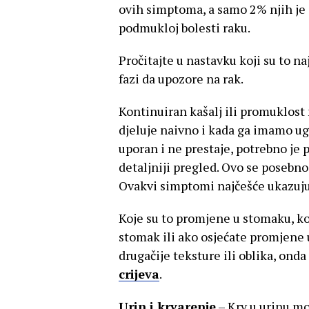
ovih simptoma, a samo 2% njih je 
podmukloj bolesti raku.
Pročitajte u nastavku koji su to 
fazi da upozore na rak.
Kontinuiran kašalj ili promuklost
djeluje naivno i kada ga imamo u
uporan i ne prestaje, potrebno je p
detaljniji pregled. Ovo se posebno 
Ovakvi simptomi najčešće ukazuj
Koje su to promjene u stomaku, ko
stomak ili ako osjećate promjene 
drugačije teksture ili oblika, onda
crijeva
.
Urin i krvarenje
– Krv u urinu mož