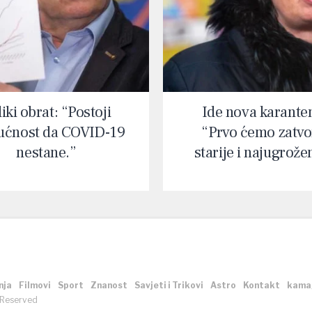
iki obrat: “Postoji
Ide nova karante
ćnost da COVID-19
“Prvo ćemo zatvor
nestane.”
starije i najugrože
nja
Filmovi
Sport
Znanost
Savjeti i Trikovi
Astro
Kontakt
kama
 Reserved