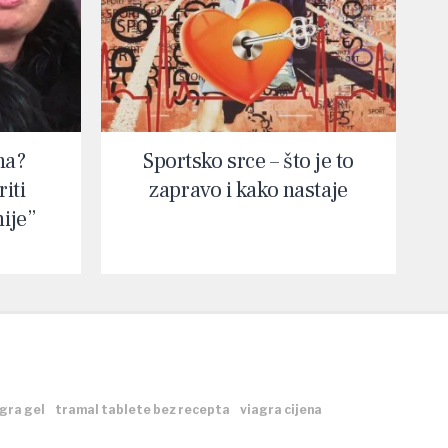
na?
Sportsko srce – što je to
iti
zapravo i kako nastaje
nije”
gra gel
tramal tablete bez recepta
viagra cijena