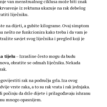
nje van menstrualnog ciklusa može biti znak
 krvarenje iz rektuma ukazuje na rak debelog
atiti liječniku.
te na dijeti, a gubite kilograme. Ovaj simptom
u nešto ne funkcionira kako treba i da vam je
žite savjet svog liječnika i pregled koji je
a tijelu
– Izrasline često mogu da budu
 nova, obratite se odmah liječniku. Nekada
rak.
ovijestiti rak na području grla. Iza ovog
je vrste raka, a to su rak vrata i rak jednjaka.
 počinju da drže dijete i prilagođavaju ishranu
čemu mnogo opasnijem.