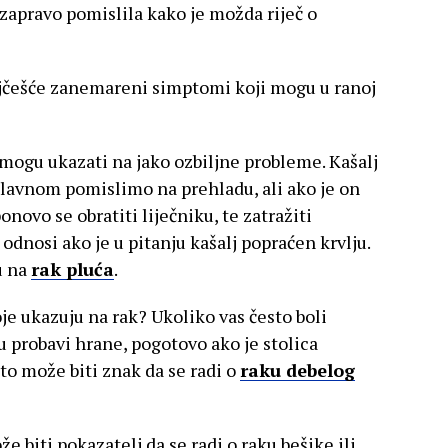
zapravo pomislila kako je možda riječ o
najčešće zanemareni simptomi koji mogu u ranoj
 mogu ukazati na jako ozbiljne probleme. Kašalj
glavnom pomislimo na prehladu, ali ako je on
onovo se obratiti liječniku, te zatražiti
odnosi ako je u pitanju kašalj popraćen krvlju.
u na
rak pluća
.
je ukazuju na rak? Ukoliko vas često boli
u probavi hrane, pogotovo ako je stolica
 to može biti znak da se radi o
raku debelog
e biti pokazatelj da se radi o raku bešike ili