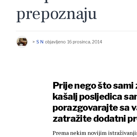
prepoznaju
>
S N
objavljeno
16 prosinca, 2014
Prije nego što sami 
kašalj posljedica sa
porazgovarajte sa v
zatražite dodatni pr
Prema nekim novijim istraživanjim