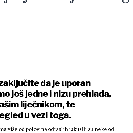
zaključite da je uporan
mo još jedne i nizu prehlada,
ašim liječnikom, te
egled u vezi toga.
a više od polovina odraslih iskusili su neke od