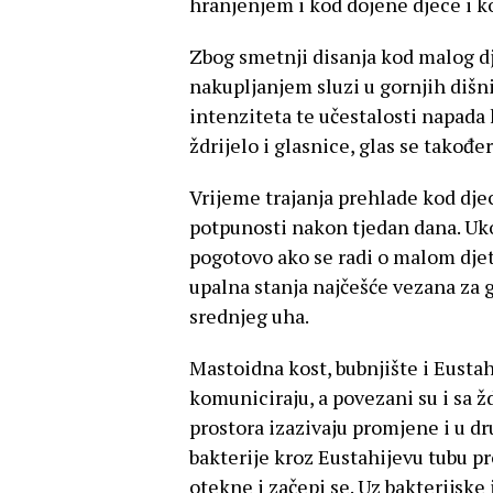
hranjenjem i kod dojene djece i k
Zbog smetnji disanja kod malog d
nakupljanjem sluzi u gornjih dišni
intenziteta te učestalosti napada 
ždrijelo i glasnice, glas se takođ
Vrijeme trajanja prehlade kod dje
potpunosti nakon tjedan dana. Uko
pogotovo ako se radi o malom djet
upalna stanja najčešće vezana za g
srednjeg uha.
Mastoidna kost, bubnjište i Eusta
komuniciraju, a povezani su i sa 
prostora izazivaju promjene i u dru
bakterije kroz Eustahijevu tubu pr
otekne i začepi se. Uz bakterijske