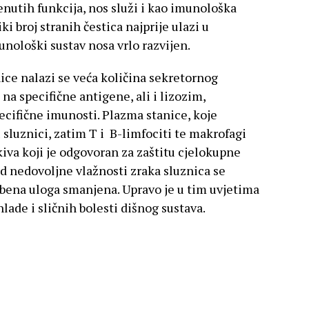
enutih funkcija, nos služi i kao imunološka
i broj stranih čestica najprije ulazi u
nološki sustav nosa vrlo razvijen.
ce nalazi se veća količina sekretornog
na specifične antigene, ali i lizozim,
pecifične imunosti. Plazma stanice, koje
 sluznici, zatim T i B-limfociti te makrofagi
iva koji je odgovoran za zaštitu cjelokupne
od nedovoljne vlažnosti zraka sluznica se
mbena uloga smanjena. Upravo je u tim uvjetima
ade i sličnih bolesti dišnog sustava.