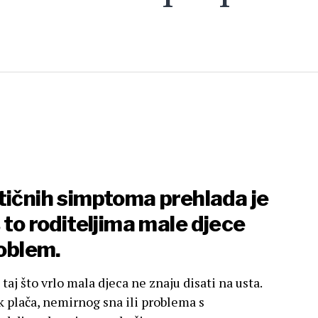
tičnih simptoma prehlada je
 to roditeljima male djece
roblem.
aj što vrlo mala djeca ne znaju disati na usta.
k plača, nemirnog sna ili problema s