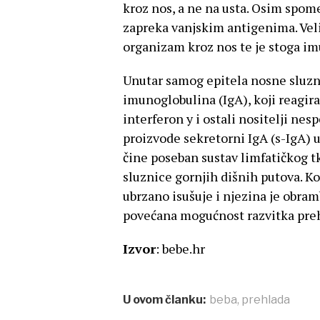
kroz nos, a ne na usta. Osim spom
zapreka vanjskim antigenima. Velik
organizam kroz nos te je stoga imu
Unutar samog epitela nosne sluzni
imunoglobulina (IgA), koji reagira 
interferon y i ostali nositelji nes
proizvode sekretorni IgA (s-IgA) u
čine poseban sustav limfatičkog tk
sluznice gornjih dišnih putova. K
ubrzano isušuje i njezina je obra
povećana mogućnost razvitka prehl
Izvor
: bebe.hr
U ovom članku:
beba
,
prehlada