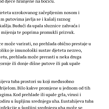
od djece hranjene na bočicu.
jeteta uzrokovanog začepljenim nosom i
m putovima javlja se i kašalj raznog
kašlja. Budući da upala sluznice zahvaća i
er mijenja te poprima promukli prizvuk.
ce može varirati, no prehlada obično prestaje u
liko je imunološki sustav djeteta nezreo,
etu, prehlada može prerasti u neka druga
ornje ili donje dišne putove ili pak upale
hijeva tuba prostori su koji međusobno
ždrijelom. Bilo kakve promjene u jednom od tih
gima. Kod prehlade ili upale grla, virusi i
odiru u šupljinu srednjega uha. Eustahijeva tuba
 infekcije u šupljini srednjega uha može se