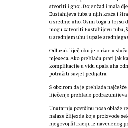
stvoriti i gnoj. Dojenčad i mala d
Eustahijeva tuba u njih kraća i šira
u srednje uho. Osim toga u toj su 
mogu zatvoriti Eustahijevu tubu, 
u srednjem uhu i upale srednjega 
Odlazak liječniku je nužan u sluč
mjeseca. Ako prehladu prati jak ka
komplikacije u vidu upala uha odn
potražiti savjet pedijatra.
S obzirom da je prehlada najčešće 
liječenje prehlade podrazumijeva
Unutarnju površinu nosa oblaže re
nalaze žlijezde koje proizvode sekr
njegovoj filtraciji. Iz navedenog p