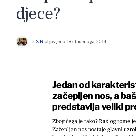
djece?
>
S N
objavljeno
18 studenoga, 2014
Jedan od karakteris
začepljen nos, a baš
predstavlja veliki p
Zbog čega je tako? Razlog tome je t
Začepljen nos postaje glavni uzro