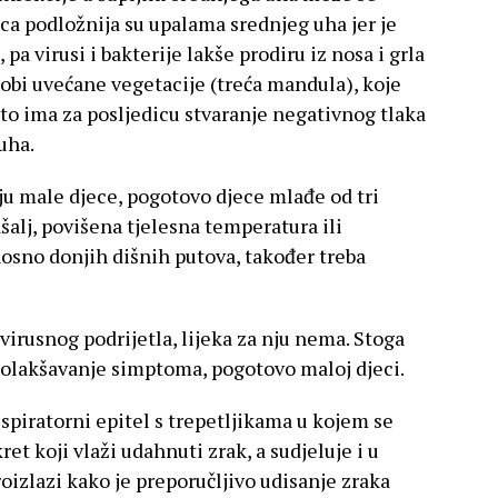
jeca podložnija su upalama srednjeg uha jer je
, pa virusi i bakterije lakše prodiru iz nosa i grla
dobi uvećane vegetacije (treća mandula), koje
što ima za posljedicu stvaranje negativnog tlaka
uha.
aju male djece, pogotovo djece mlađe od tri
šalj, povišena tjelesna temperatura ili
osno donjih dišnih putova, također treba
virusnog podrijetla, lijeka za nju nema. Stoga
 olakšavanje simptoma, pogotovo maloj djeci.
spiratorni epitel s trepetljikama u kojem se
et koji vlaži udahnuti zrak, a sudjeluje i u
roizlazi kako je preporučljivo udisanje zraka