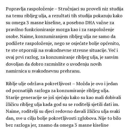
Popravlja raspoloženje – Stručnjaci su proveli niz studija
na temu ribljeg ulja, a rezultati tih studija pokazuju kako
su omega 3 masne kiseline, a posebno DHA važne za
pravilno funkcioniranje mozga kao i za raspoloženje
osobe. Naime, konzumiranjem ribljeg ulja ne samo da
podižete raspoloženje, nego se osjećate bolje općenito,
te ste otporniji na svakodnevne stresne situacije. Već i
ovaj prvi razlog, za konzumiranje ribljeg ulja, je sasvim
dovoljan da dobro razmislite o uvođenju novih
namirnica u svakodnevnu prehranu.
Riblje ulje održava pokretljivost – Možda je ovo i jedan
od poznatijih razloga za konzumiranje ribljeg ulja.
Starije generacije se još sjećaju kako su kao mali dobivali
žličicu ribljeg ulja kada god su se roditelji sjetili dati im.
Naime, roditelji su djeci redovno davali žličicu ulja svaki
dan, sve u cilju bolje pokretljivosti zglobova. Nije to bilo
bez razloga jer, znamo da omega 3 masne kiseline