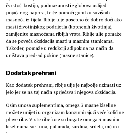
čvrstoći kostiju, podmazanosti zglobova uslijed
pojačanog napora, te će pomoći gubitku suvišnih
masnoća iz tijela. Riblje ulje posebno će dobro doći ako
masti životinjskog podrijetla (kopnenih životinja),
zamijenite masnoćama ribljih vrsta. Riblje ulje pomaže
da se poveća oksidacija masti u masnim stanicama.
Također, pomaže u redukciji adipokina na način da
uništava pred-adipokine (masne stanice).
Dodatak prehrani
Kao dodatak prehrani, riblje ulje je najbolje uzimati uz
jelo jer se na taj način sprječava i njegova oksidacija.
Osim unosa suplementima, omega 3 masne kiseline
možete unijeti u organizam konzumirajući veće količine
plave ribe. Vrste ribe koje su bogate omega 3 masnim
kiselinama su: tuna, palamida, sardina, srdela, inćun i