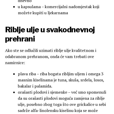
dnevno
u kapsulama – komercijalni nadomjestak koji
možete kupiti u ljekarnama
Riblje ulje u svakodnevnoj
prehrani
Ako ste se odlučili uzimati riblje ulje kvalitetnom i
odabranom prehranom, onda će vam trebati ove
namirnice:
plava riba – riba bogata ribljim uljem i omega 3
masnim kiselinama je tuna, skuša, srdela, losos,
bakalar i palamida.
orašasti plodovi i sjemenke – već smo spomenuli
da su orašasti plodovi moguća zamjena za riblje
ulje, posebno zbog toga što ove grickalice u sebi
sadrže alfa-linolensku kiselinu koja se može