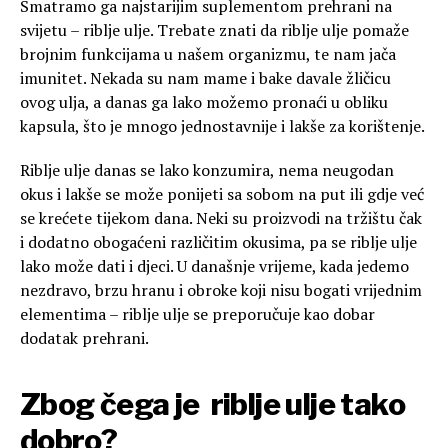
Smatramo ga najstarijim suplementom prehrani na
svijetu – riblje ulje. Trebate znati da riblje ulje pomaže
brojnim funkcijama u našem organizmu, te nam jača
imunitet. Nekada su nam mame i bake davale žličicu
ovog ulja, a danas ga lako možemo pronaći u obliku
kapsula, što je mnogo jednostavnije i lakše za korištenje.
Riblje ulje danas se lako konzumira, nema neugodan
okus i lakše se može ponijeti sa sobom na put ili gdje već
se krećete tijekom dana. Neki su proizvodi na tržištu čak
i dodatno obogaćeni različitim okusima, pa se riblje ulje
lako može dati i djeci. U današnje vrijeme, kada jedemo
nezdravo, brzu hranu i obroke koji nisu bogati vrijednim
elementima – riblje ulje se preporučuje kao dobar
dodatak prehrani.
Zbog čega je riblje ulje tako
dobro?