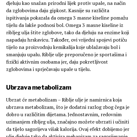
djeluju kao snažan prirodni lijek protiv upale, na način
da zglobovima daju gipkost. Kasnije su različita
ispitivanja pokazala da omega 3 masne kiseline pomažu
tijelu da lakše podnosi bol. Omega 3 masne kiseline iz
ribljeg ulja štite zglobove, tako da djeluju na enzime koji
napadaju hrskavicu. Također, ovi vrijedni spojevi potiču
tijelo na proizvodnju kemikalija koje ublažavaju bol i
smanjuju upalu. Riblje ulje preporučeno je sportašima i
fizički aktivnim osobama jer, daju pokretljivost
zglobovima i sprječavaju upale u tijelu.
Ubrzava metabolizam
Ubrzat će metabolizam – Riblje ulje je namirnica koja
ubrzava metabolizam, što je dodatni razlog zbog čega je
dobro u različitim dijetama. Jednostavnim, redovnim
uzimanjem ribljeg ulja, značajno možete ubrzati i učiniti
da tijelo sagorijeva višak kalorija. Ovaj efekt dobijemo jer
ulje djeluje tako da aktivira mehanizam za sagorijevanje