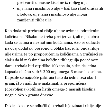
pretvoriti u masne kiseline iz ribljeg ulja
ulje lana i maslinovo ulje – baš kao i kod orašastih
plodova, ulje lana i maslinovo ulje mogu
zamijeniti riblje ulje
Kao dodatak prehrani riblje ulje se uzima u određenim
količinama. Nikako ne treba pretjerivati, ali nije dobro
kada se uzima u neznatnim količinama. Ako se odlučite
na ovaj dodatak, posebno u obliku kapsula, onda riblje
ulje uzimajte po preporučenim količinama. Stručnjaci se
slažu da bi maksimalna količina ribljeg ulja po jednom
danu trebala biti otprilike 10 kapsula, s tim da jedna
kapsula obično sadrži 300 mg omega-3 masnih kiselina.
Kapsule se najčešće pakiraju tako da jedna teži oko 1
gram, što znači da je maksimalna preporučena
(dozvoljena) količina čistih omega-3 masnih kiselina
negdje oko 3 grama dnevno.
Dakle, ako ste se odlučili (a trebali bi) uzimati riblje ulje