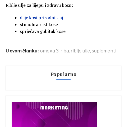
Riblje ulje za lijepu i zdravu kosu:
daje kosi prirodni sjaj
stimulira rast kose
sprječava gubitak kose
U ovom članku:
omega 3
,
riba
,
riblje ulje
,
suplementi
Popularno