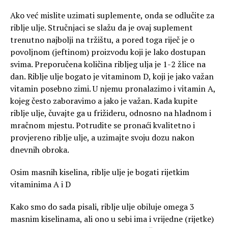
Ako već mislite uzimati suplemente, onda se odlučite za
riblje ulje. Stručnjaci se slažu da je ovaj suplement
trenutno najbolji na tržištu, a pored toga riječ je o
povoljnom (jeftinom) proizvodu koji je lako dostupan
svima. Preporučena količina ribljeg ulja je 1-2 žlice na
dan. Riblje ulje bogato je vitaminom D, koji je jako važan
vitamin posebno zimi. U njemu pronalazimo i vitamin A,
kojeg često zaboravimo a jako je važan. Kada kupite
riblje ulje, čuvajte ga u frižideru, odnosno na hladnom i
mračnom mjestu. Potrudite se pronaći kvalitetno i
provjereno riblje ulje, a uzimajte svoju dozu nakon
dnevnih obroka.
Osim masnih kiselina, riblje ulje je bogati rijetkim
vitaminima A i D
Kako smo do sada pisali, riblje ulje obiluje omega 3
masnim kiselinama, ali ono u sebi ima i vrijedne (rijetke)