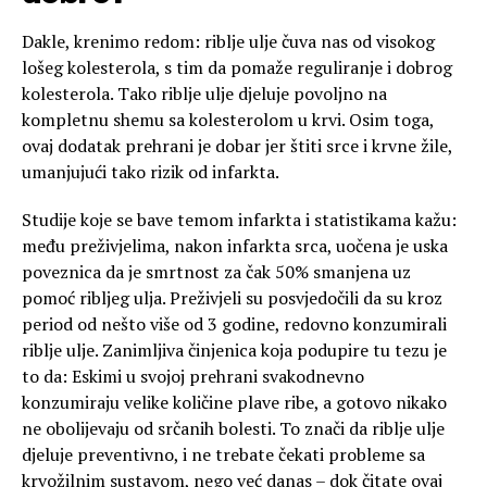
Dakle, krenimo redom: riblje ulje čuva nas od visokog
lošeg kolesterola, s tim da pomaže reguliranje i dobrog
kolesterola. Tako riblje ulje djeluje povoljno na
kompletnu shemu sa kolesterolom u krvi. Osim toga,
ovaj dodatak prehrani je dobar jer štiti srce i krvne žile,
umanjujući tako rizik od infarkta.
Studije koje se bave temom infarkta i statistikama kažu:
među preživjelima, nakon infarkta srca, uočena je uska
poveznica da je smrtnost za čak 50% smanjena uz
pomoć ribljeg ulja. Preživjeli su posvjedočili da su kroz
period od nešto više od 3 godine, redovno konzumirali
riblje ulje. Zanimljiva činjenica koja podupire tu tezu je
to da: Eskimi u svojoj prehrani svakodnevno
konzumiraju velike količine plave ribe, a gotovo nikako
ne obolijevaju od srčanih bolesti. To znači da riblje ulje
djeluje preventivno, i ne trebate čekati probleme sa
krvožilnim sustavom, nego već danas – dok čitate ovaj