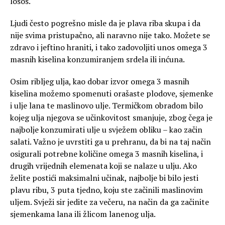
losos.
Ljudi često pogrešno misle da je plava riba skupa i da
nije svima pristupačno, ali naravno nije tako. Možete se
zdravo i jeftino hraniti, i tako zadovoljiti unos omega 3
masnih kiselina konzumiranjem srdela ili inćuna.
Osim ribljeg ulja, kao dobar izvor omega 3 masnih
kiselina možemo spomenuti orašaste plodove, sjemenke
i ulje lana te maslinovo ulje. Termičkom obradom bilo
kojeg ulja njegova se učinkovitost smanjuje, zbog čega je
najbolje konzumirati ulje u svježem obliku – kao začin
salati. Važno je uvrstiti ga u prehranu, da bi na taj način
osigurali potrebne količine omega 3 masnih kiselina, i
drugih vrijednih elemenata koji se nalaze u ulju. Ako
želite postići maksimalni učinak, najbolje bi bilo jesti
plavu ribu, 3 puta tjedno, koju ste začinili maslinovim
uljem. Svježi sir jedite za večeru, na način da ga začinite
sjemenkama lana ili žlicom lanenog ulja.