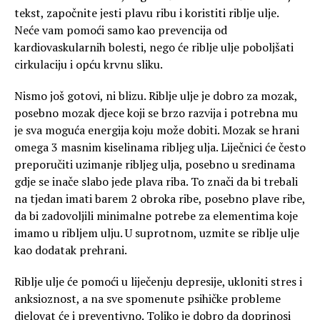
tekst, započnite jesti plavu ribu i koristiti riblje ulje.
Neće vam pomoći samo kao prevencija od
kardiovaskularnih bolesti, nego će riblje ulje poboljšati
cirkulaciju i opću krvnu sliku.
Nismo još gotovi, ni blizu. Riblje ulje je dobro za mozak,
posebno mozak djece koji se brzo razvija i potrebna mu
je sva moguća energija koju može dobiti. Mozak se hrani
omega 3 masnim kiselinama ribljeg ulja. Liječnici će često
preporučiti uzimanje ribljeg ulja, posebno u sredinama
gdje se inače slabo jede plava riba. To znači da bi trebali
na tjedan imati barem 2 obroka ribe, posebno plave ribe,
da bi zadovoljili minimalne potrebe za elementima koje
imamo u ribljem ulju. U suprotnom, uzmite se riblje ulje
kao dodatak prehrani.
Riblje ulje će pomoći u liječenju depresije, ukloniti stres i
anksioznost, a na sve spomenute psihičke probleme
djelovat će i preventivno. Toliko je dobro da doprinosi