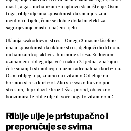
masti, a gasi mehanizam za njihovo skladištenje. Osim
toga, riblje ulje ima sposobnost da smanji razinu
inzulina u tijelu, čime se dobije dodatni efekt za
sagorijevanje masti u našem tijelu.
Uklanja svakodnevni stres – Omega 3 masne kiseline
imaju sposobnost da uklone stres, djelujući direktno na
mehanizam koji aktivira hormone stresa. Redovnom
uzimanjem ribljeg ulja, već i nakon 3 tjedna, značajno
ćete smanjiti stimulaciju plazma adrenalina i kortizola.
Osim ribljeg ulja, znamo da i vitamin C djeluje na
hormon stresa kortizol. Ako ste svakodnevno pod
stresom, ili prolazite kroz težak period, obavezno
konzumirajte riblje ulje ili voće bogato vitaminom C.
Riblje ulje je pristupačno i
preporučuje se svima