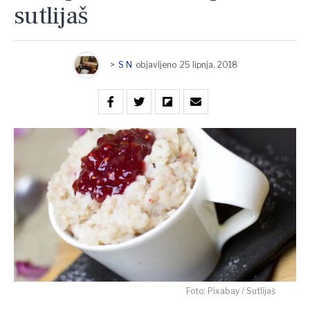
sutlijaš
>
S N
objavljeno
25 lipnja, 2018
Foto: Pixabay / Sutlijaš