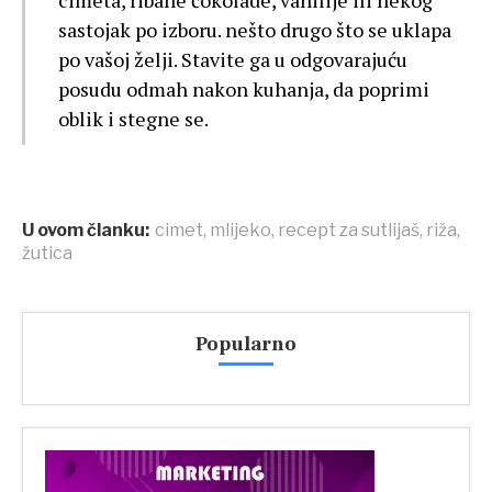
cimeta, ribane čokolade, vanilije ili nekog
sastojak po izboru. nešto drugo što se uklapa
po vašoj želji. Stavite ga u odgovarajuću
posudu odmah nakon kuhanja, da poprimi
oblik i stegne se.
U ovom članku:
cimet
,
mlijeko
,
recept za sutlijaš
,
riža
,
žutica
Popularno