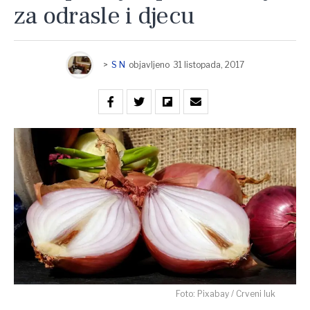
za odrasle i djecu
>
S N
objavljeno
31 listopada, 2017
Foto: Pixabay / Crveni luk