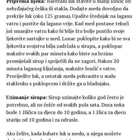
Priprema lijeka:
Narezani luk stavite u manji lončić od
nehrđajućeg čelika ili stakla. Dodajte meda dovoljno da
prekrije luk (oko 125 grama). Upalite štednjak na laganu
vatru i pustite da lagano vrije. Kad med postane tekući
još smanjite vatru kako bi bilje što bolje pustilo svoje
ljekovite sastojke u med. Lonac poklopite kako bi se sva
ljekovita svojstva bilja zadržala u sirupu, a poklopac
maknite svakih par minuta kako biste na brzinu
promiješali sirup i spriječili da ne zagori. Nakon 20
minuta laganog ključanja, maknite lončić s vatre.
Procijedite luk, a ostatak meda pohranite u malu
staklenku s poklopcem i držite ga u hladnjaku.
Uzimanje sirupa:
Sirup uzimajte koliko god često je
potrebno, ali ne češće od svakih pola sata. Doza neka
bude 1 žličica za djecu do 10 godina, a 1 žlica za djecu
stariju od 10 godina i za odrasle.
Ako želite, kada kuhate luk u medu, u njega možete