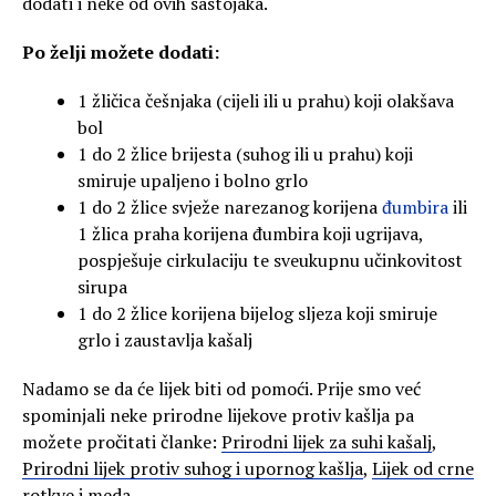
dodati i neke od ovih sastojaka.
Po želji možete dodati:
1 žličica češnjaka (cijeli ili u prahu) koji olakšava
bol
1 do 2 žlice brijesta (suhog ili u prahu) koji
smiruje upaljeno i bolno grlo
1 do 2 žlice svježe narezanog korijena
đumbira
ili
1 žlica praha korijena đumbira koji ugrijava,
pospješuje cirkulaciju te sveukupnu učinkovitost
sirupa
1 do 2 žlice korijena bijelog sljeza koji smiruje
grlo i zaustavlja kašalj
Nadamo se da će lijek biti od pomoći. Prije smo već
spominjali neke prirodne lijekove protiv kašlja pa
možete pročitati članke:
Prirodni lijek za suhi kašalj
,
Prirodni lijek protiv suhog i upornog kašlja
,
Lijek od crne
rotkve i meda
.