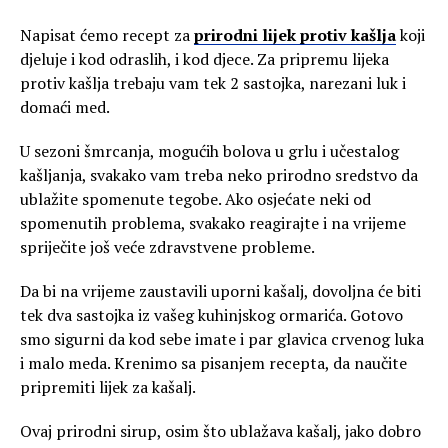
Napisat ćemo recept za
prirodni lijek protiv kašlja
koji
djeluje i kod odraslih, i kod djece. Za pripremu lijeka
protiv kašlja trebaju vam tek 2 sastojka, narezani luk i
domaći med.
U sezoni šmrcanja, mogućih bolova u grlu i učestalog
kašljanja, svakako vam treba neko prirodno sredstvo da
ublažite spomenute tegobe. Ako osjećate neki od
spomenutih problema, svakako reagirajte i na vrijeme
spriječite još veće zdravstvene probleme.
Da bi na vrijeme zaustavili uporni kašalj, dovoljna će biti
tek dva sastojka iz vašeg kuhinjskog ormarića. Gotovo
smo sigurni da kod sebe imate i par glavica crvenog luka
i malo meda. Krenimo sa pisanjem recepta, da naučite
pripremiti lijek za kašalj.
Ovaj prirodni sirup, osim što ublažava kašalj, jako dobro