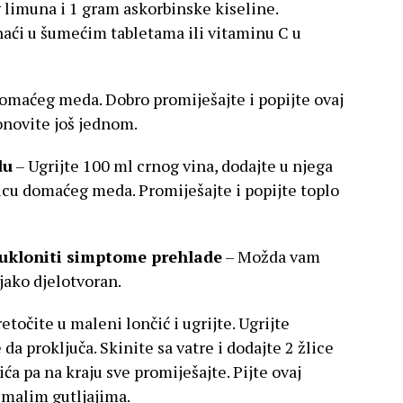
 limuna i 1 gram askorbinske kiseline.
aći u šumećim tabletama ili vitaminu C u
domaćeg meda. Dobro promiješajte i popijte ovaj
ponovite još jednom.
du
– Ugrijte 100 ml crnog vina, dodajte u njega
licu domaćeg meda. Promiješajte i popijte toplo
e ukloniti simptome prehlade
– Možda vam
e jako djelotvoran.
etočite u maleni lončić i ugrijte. Ugrijte
 da proključa. Skinite sa vatre i dodajte 2 žlice
ća pa na kraju sve promiješajte. Pijte ovaj
 malim gutljajima.