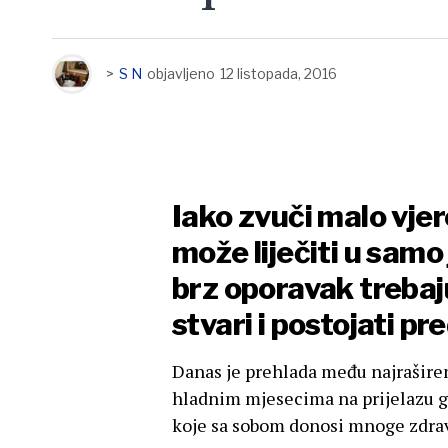
>
S N
objavljeno
12 listopada, 2016
Iako zvuči malo vje
može liječiti u samo
brz oporavak trebaj
stvari i postojati pr
Danas je prehlada među najraširen
hladnim mjesecima na prijelazu go
koje sa sobom donosi mnoge zdra