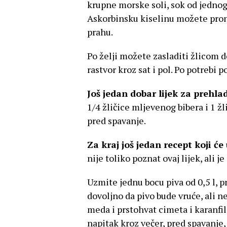
krupne morske soli, sok od jednog
Askorbinsku kiselinu možete pron
prahu.
Po želji možete zasladiti žlicom 
rastvor kroz sat i pol. Po potrebi 
Još jedan dobar lijek za prehla
1/4 žličice mljevenog bibera i 1 ž
pred spavanje.
Za kraj još jedan recept koji ć
nije toliko poznat ovaj lijek, ali j
Uzmite jednu bocu piva od 0,5 l, pr
dovoljno da pivo bude vruće, ali ne
meda i prstohvat cimeta i karanfili
napitak kroz večer, pred spavanje,