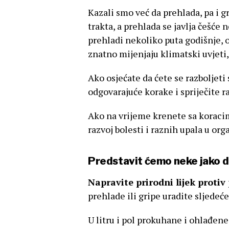
Kazali smo već da prehlada, pa i g
trakta, a prehlada se javlja češće 
prehladi nekoliko puta godišnje, o
znatno mijenjaju klimatski uvjeti,
Ako osjećate da ćete se razboljet
odgovarajuće korake i spriječite ra
Ako na vrijeme krenete sa koracim
razvoj bolesti i raznih upala u or
Predstavit ćemo neke jako 
Napravite prirodni lijek protiv
prehlade ili gripe uradite sljedeće
U litru i pol prokuhane i ohlađen