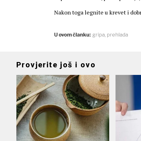
Nakon toga legnite u krevet i dob
U ovom članku:
gripa
,
prehlada
Provjerite još i ovo