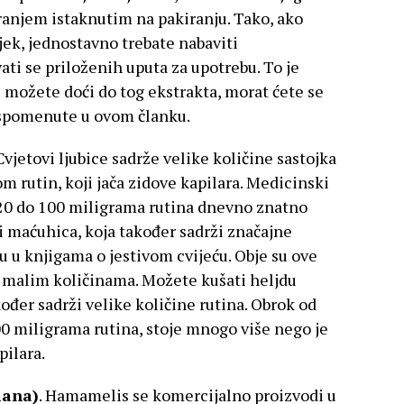
iranjem istaknutim na pakiranju. Tako, ako
lijek, jednostavno trebate nabaviti
vati se priloženih uputa za upotrebu. To je
e možete doći do tog ekstrakta, morat ćete se
e spomenute u ovom članku.
 Cvjetovi ljubice sadrže velike količine sastojka
rutin, koji jača zidove kapilara. Medicinski
20 do 100 miligrama rutina dnevno znatno
a i maćuhica, koja također sadrži značajne
u u knjigama o jestivom cvijeću. Obje su ove
u malim količinama. Možete kušati heljdu
đer sadrži velike količine rutina. Obrok od
00 miligrama rutina, stoje mnogo više nego je
pilara.
iana)
. Hamamelis se komercijalno proizvodi u