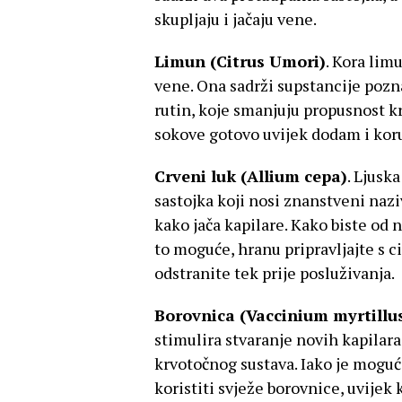
skupljaju i jačaju vene.
Limun (Citrus Umori)
. Kora lim
vene. Ona sadrži supstancije pozn
rutin, koje smanjuju propusnost k
sokove gotovo uvijek dodam i koru 
Crveni luk (Allium cepa)
. Ljusk
sastojka koji nosi znanstveni naziv
kako jača kapilare. Kako biste od 
to moguće, hranu pripravljajte s 
odstranite tek prije posluživanja.
Borovnica (Vaccinium myrtillu
stimulira stvaranje novih kapilara
krvotočnog sustava. Iako je moguć
koristiti svježe borovnice, uvijek