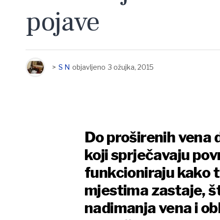
pojave
>
S N
objavljeno
3 ožujka, 2015
Do proširenih vena d
koji sprječavaju povr
funkcioniraju kako 
mjestima zastaje, št
nadimanja vena i obli