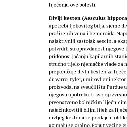
liječenju ove bolesti.
Divlji kesten (Aesculus hippo
upotrebi ljekovitog bilja, sjeme di
proširenih vena i hemeroida. Napok
najaktivniji sastojak aescin, a ek
potvrdili su opravdanost njegove 
pridonosi jačanju kapilarnih stani
stručno tijelo njemačke vlade za 
preporučuje divlji kesten za liječ
dr. Varro Tyler, umirovljeni rekto
proizvoda, na sveučilištu Purdue 
njegovu upotrebu. U svojoj izvrsno
prvenstveno bolničkim liječnicima
najučinkovitiji biljni lijek za lij
divljeg kestena se prodaju u obliku
uzimaju se oralno. Poput većine eu