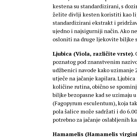
kestena su standardizirani, s doz
želite divlji kesten koristiti kao 
standardizirani ekstrakt i pridrža
ujedno i najsigurniji način. Ako n
osloniti na druge ljekovite biljk
Ljubica (Viola, različite vrste)
.
poznatog pod znanstvenim nazivom 
udžbenici navode kako uzimanje 
utječe na jačanje kapilara. Ljubic
količine rutina, obično se spominj
biljke bezopasne kad se uzimaju 
(Fagopyrum esculentum), koja tako
pola šalice može sadržati i do 6.0
potrebno za jačanje oslabljenih ka
Hamamelis (Hamamelis virgin