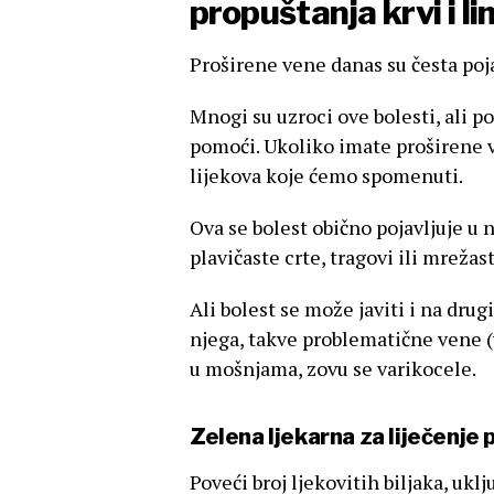
propuštanja krvi i li
Proširene vene danas su česta poj
Mnogi su uzroci ove bolesti, ali p
pomoći. Ukoliko imate proširene 
lijekova koje ćemo spomenuti.
Ova se bolest obično pojavljuje u
plavičaste crte, tragovi ili mrežas
Ali bolest se može javiti i na dru
njega, takve problematične vene 
u mošnjama, zovu se varikocele.
Zelena ljekarna za liječenje 
Poveći broj ljekovitih biljaka, ukl