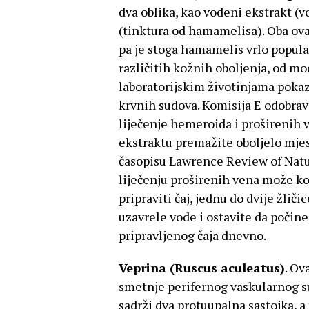
dva oblika, kao vodeni ekstrakt (
(tinktura od hamamelisa). Oba ova 
pa je stoga hamamelis vrlo popular
različitih kožnih oboljenja, od mo
laboratorijskim životinjama pokaza
krvnih sudova. Komisija E odobra
liječenje hemeroida i proširenih
ekstraktu premažite oboljelo mj
časopisu Lawrence Review of Natu
liječenju proširenih vena može kori
pripraviti čaj, jednu do dvije žli
uzavrele vode i ostavite da počine
pripravljenog čaja dnevno.
Veprina (Ruscus aculeatus)
. Ov
smetnje perifernog vaskularnog s
sadrži dva protuupalna sastojka, a