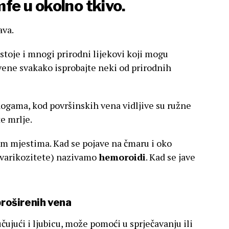
mfe u okolno tkivo.
ava.
ostoje i mnogi prirodni lijekovi koji mogu
vene svakako isprobajte neki od prirodnih
 nogama, kod površinskih vena vidljive su ružne
te mrlje.
gim mjestima. Kad se pojave na čmaru i oko
(varikozitete) nazivamo
hemoroidi
. Kad se jave
proširenih vena
jučujući i ljubicu, može pomoći u sprječavanju ili