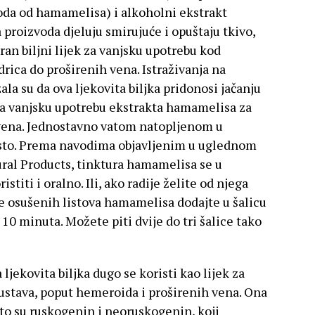
voda od hamamelisa) i alkoholni ekstrakt
proizvoda djeluju smirujuće i opuštaju tkivo,
an biljni lijek za vanjsku upotrebu kod
drica do proširenih vena. Istraživanja na
la su da ova ljekovita biljka pridonosi jačanju
va vanjsku upotrebu ekstrakta hamamelisa za
 vena. Jednostavno vatom natopljenom u
esto. Prema navodima objavljenim u uglednom
ral Products, tinktura hamamelisa se u
stiti i oralno. Ili, ako radije želite od njega
čice osušenih listova hamamelisa dodajte u šalicu
 10 minuta. Možete piti dvije do tri šalice tako
a ljekovita biljka dugo se koristi kao lijek za
ustava, poput hemeroida i proširenih vena. Ona
 to su ruskogenin i neoruskogenin, koji