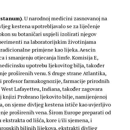
castanum)
. U narodnoj medicini zasnovanoj na
vljeg kestena upotrebljavalo se za liječenje
on su botaničari uspjeli izolirati njegov
sperimenti na laboratorijskim životinjama
tradicionalne primjene kao lijeka. Aescin
ca i smanjenju otjecanja limfe. Komisija E,
medicinsku upotrebu ljekovitog bilja, također
enje proširenih venu. S druge strane Atlantika,
r i profesor farmakognozije, farmacije prirodnih
u West Lafayetteu, Indiana, također zagovara
j knjizi Probrano ljekovito bilje, namijenjenoj
, on sjeme divljeg kestena ističe kao uvjerljivo
ečenje proširenih vena. Širom Europe preparati od
 ekstrakta od lišća, kore i/ili sjemena, i
ropskih biljnih lijekova, ekstrakti divljeg