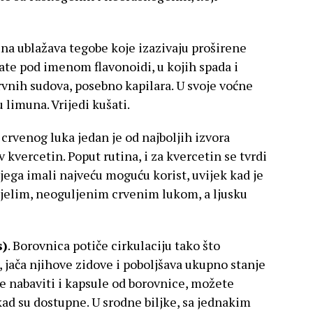
una ublažava tegobe koje izazivaju proširene
ate pod imenom flavonoidi, u kojih spada i
rvnih sudova, posebno kapilara. U svoje voćne
limuna. Vrijedi kušati.
a crvenog luka jedan je od najboljih izvora
 kvercetin. Poput rutina, i za kvercetin se tvrdi
njega imali najveću moguću korist, uvijek kad je
cijelim, neoguljenim crvenim lukom, a ljusku
s)
. Borovnica potiče cirkulaciju tako što
, jača njihove zidove i poboljšava ukupno stanje
e nabaviti i kapsule od borovnice, možete
 kad su dostupne. U srodne biljke, sa jednakim