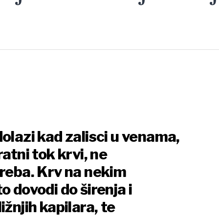
olazi kad zalisci u venama,
atni tok krvi, ne
treba. Krv na nekim
o dovodi do širenja i
žnjih kapilara, te