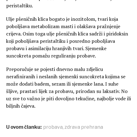
peristaltiku.
Ulje pšeničnih klica bogato je inozitolom, tvari koja
poboljšava metabolizam masti i olakšava pražnjenje
crijeva. Osim toga ulje pšeničnih klica sadrži i piridoksin
koji poboljšava peristaltiku i posredno poboljšava
probavu i asimilaciju hranjivih tvari. Sjemenke
suncokreta pomažu reguliranju probave.
Preporučuje se pojesti dnevno malu zdjelicu
nerafiniranih i neslanih sjemenki suncokreta kojima se
može dodati badem, sezam ili sjemenke lana. I suhe
šljive, prastari lijek za probavu, prirodan su laksativ. No
uz sve to važno je piti dovoljno tekućine, najbolje vode ili
biljnih čajeva.
U ovom članku:
probava
,
zdrava prehrana