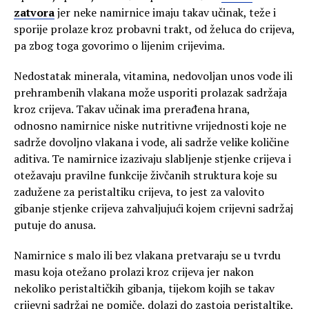
zatvora
jer neke namirnice imaju takav učinak, teže i
sporije prolaze kroz probavni trakt, od želuca do crijeva,
pa zbog toga govorimo o lijenim crijevima.
Nedostatak minerala, vitamina, nedovoljan unos vode ili
prehrambenih vlakana može usporiti prolazak sadržaja
kroz crijeva. Takav učinak ima prerađena hrana,
odnosno namirnice niske nutritivne vrijednosti koje ne
sadrže dovoljno vlakana i vode, ali sadrže velike količine
aditiva. Te namirnice izazivaju slabljenje stjenke crijeva i
otežavaju pravilne funkcije živčanih struktura koje su
zadužene za peristaltiku crijeva, to jest za valovito
gibanje stjenke crijeva zahvaljujući kojem crijevni sadržaj
putuje do anusa.
Namirnice s malo ili bez vlakana pretvaraju se u tvrdu
masu koja otežano prolazi kroz crijeva jer nakon
nekoliko peristaltičkih gibanja, tijekom kojih se takav
crijevni sadržaj ne pomiče, dolazi do zastoja peristaltike,