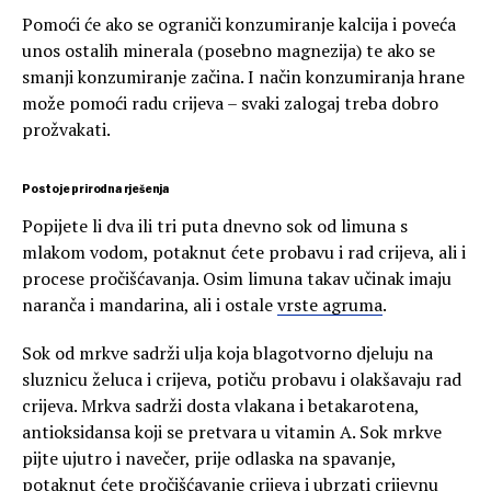
Pomoći će ako se ograniči konzumiranje kalcija i poveća
unos ostalih minerala (posebno magnezija) te ako se
smanji konzumiranje začina. I način konzumiranja hrane
može pomoći radu crijeva – svaki zalogaj treba dobro
prožvakati.
Postoje prirodna rješenja
Popijete li dva ili tri puta dnevno sok od limuna s
mlakom vodom, potaknut ćete probavu i rad crijeva, ali i
procese pročišćavanja. Osim limuna takav učinak imaju
naranča i mandarina, ali i ostale
vrste agruma
.
Sok od mrkve sadrži ulja koja blagotvorno djeluju na
sluznicu želuca i crijeva, potiču probavu i olakšavaju rad
crijeva. Mrkva sadrži dosta vlakana i betakarotena,
antioksidansa koji se pretvara u vitamin A. Sok mrkve
pijte ujutro i navečer, prije odlaska na spavanje,
potaknut ćete pročišćavanje crijeva i ubrzati crijevnu