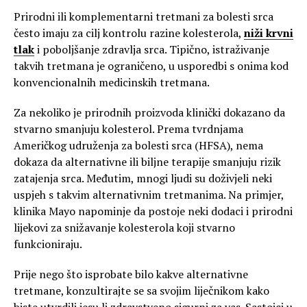
Prirodni ili komplementarni tretmani za bolesti srca
često imaju za cilj kontrolu razine kolesterola,
niži krvni
tlak
i poboljšanje zdravlja srca. Tipično, istraživanje
takvih tretmana je ograničeno, u usporedbi s onima kod
konvencionalnih medicinskih tretmana.
Za nekoliko je prirodnih proizvoda klinički dokazano da
stvarno smanjuju kolesterol. Prema tvrdnjama
Američkog udruženja za bolesti srca (HFSA), nema
dokaza da alternativne ili biljne terapije smanjuju rizik
zatajenja srca. Međutim, mnogi ljudi su doživjeli neki
uspjeh s takvim alternativnim tretmanima. Na primjer,
klinika Mayo napominje da postoje neki dodaci i prirodni
lijekovi za snižavanje kolesterola koji stvarno
funkcioniraju.
Prije nego što isprobate bilo kakve alternativne
tretmane, konzultirajte se sa svojim liječnikom kako
biste utvrdili jesu li zdravstveno sigurni za vas. Sastojci u