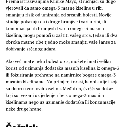
Prema istraživanjima Klinike Mayo, stručnjaci su dugo
vjerovali da samo omega-3 masne kiseline u ribi
smanjuju rizik od umiranja od srčanih bolesti. Novije
studije pokazuju da i druge hranjive tvari u ribi, ili
kombinacija tih hranjivih tvari i omega-3 masnih
kiselina, mogu pomoći u zaštiti vašeg srca. Jedan ili dva
obroka masne ribe tjedno može smanjiti vaše šanse za
dobivanje srčanog udara.
Ako već imate neku bolest srca, možete imati veliku
korist od uzimanja dodataka masnih kiselina iz omega-3
ili fokusiranja prehrane na namirnice bogate omega-3
masnim kiselinama. Na primjer, i orasi, kanola ulje i soja
su dobri izvori ovih kiselina. Međutim, čvršći su dokazi
koji su vezani uz jedenje ribe s omega-3 masnim
kiselinama nego uz uzimanje dodataka ili konzumacije
neke druge hrane.