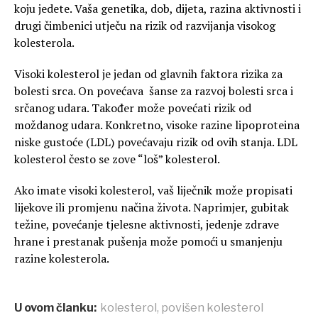
koju jedete. Vaša genetika, dob, dijeta, razina aktivnosti i
drugi čimbenici utječu na rizik od razvijanja visokog
kolesterola.
Visoki kolesterol je jedan od glavnih faktora rizika za
bolesti srca. On povećava šanse za razvoj bolesti srca i
srčanog udara. Također može povećati rizik od
moždanog udara. Konkretno, visoke razine lipoproteina
niske gustoće (LDL) povećavaju rizik od ovih stanja. LDL
kolesterol često se zove “loš” kolesterol.
Ako imate visoki kolesterol, vaš liječnik može propisati
lijekove ili promjenu načina života. Naprimjer, gubitak
težine, povećanje tjelesne aktivnosti, jedenje zdrave
hrane i prestanak pušenja može pomoći u smanjenju
razine kolesterola.
U ovom članku:
kolesterol
,
povišen kolesterol