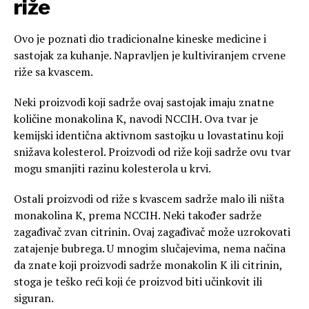
riže
Ovo je poznati dio tradicionalne kineske medicine i
sastojak za kuhanje. Napravljen je kultiviranjem crvene
riže sa kvascem.
Neki proizvodi koji sadrže ovaj sastojak imaju znatne
količine monakolina K, navodi NCCIH. Ova tvar je
kemijski identična aktivnom sastojku u lovastatinu koji
snižava kolesterol. Proizvodi od riže koji sadrže ovu tvar
mogu smanjiti razinu kolesterola u krvi.
Ostali proizvodi od riže s kvascem sadrže malo ili ništa
monakolina K, prema NCCIH. Neki također sadrže
zagađivač zvan citrinin. Ovaj zagađivač može uzrokovati
zatajenje bubrega. U mnogim slučajevima, nema načina
da znate koji proizvodi sadrže monakolin K ili citrinin,
stoga je teško reći koji će proizvod biti učinkovit ili
siguran.