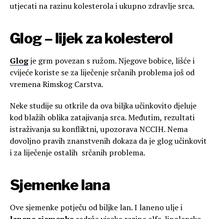
utjecati na razinu kolesterola i ukupno zdravlje srca.
Glog – lijek za kolesterol
Glog
je grm povezan s ružom. Njegove bobice, lišće i
cvijeće koriste se za liječenje srčanih problema još od
vremena Rimskog Carstva.
Neke studije su otkrile da ova biljka učinkovito djeluje
kod blažih oblika zatajivanja srca. Međutim, rezultati
istraživanja su konfliktni, upozorava NCCIH. Nema
dovoljno pravih znanstvenih dokaza da je glog učinkovit
i za liječenje ostalih srčanih problema.
Sjemenke lana
Ove sjemenke potječu od biljke lan. I laneno ulje i
lanene sjemenke
sadrže visoke razine alfa-linolenske