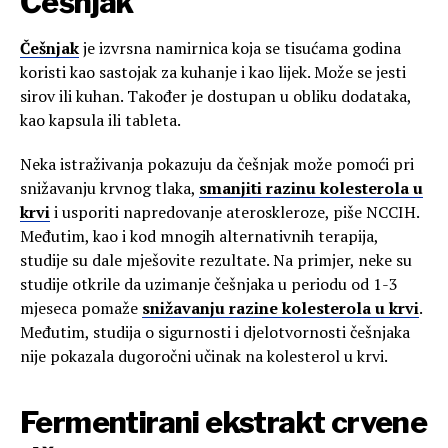
Češnjak
Češnjak
je izvrsna namirnica koja se tisućama godina
koristi kao sastojak za kuhanje i kao lijek. Može se jesti
sirov ili kuhan. Također je dostupan u obliku dodataka,
kao kapsula ili tableta.
Neka istraživanja pokazuju da češnjak može pomoći pri
snižavanju krvnog tlaka,
smanjiti razinu kolesterola u
krvi
i usporiti napredovanje ateroskleroze, piše NCCIH.
Međutim, kao i kod mnogih alternativnih terapija,
studije su dale mješovite rezultate. Na primjer, neke su
studije otkrile da uzimanje češnjaka u periodu od 1-3
mjeseca pomaže
snižavanju razine kolesterola u krvi
.
Međutim, studija o sigurnosti i djelotvornosti češnjaka
nije pokazala dugoročni učinak na kolesterol u krvi.
Fermentirani ekstrakt crvene