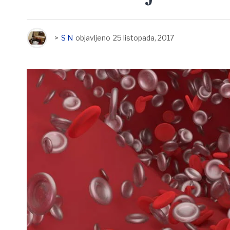
>
S N
objavljeno
25 listopada, 2017