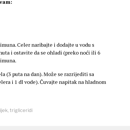
 vam:
 limuna. Celer naribajte i dodajte u vodu s
a i ostavite da se ohladi (preko noći ili 6
 limuna.
jela (3 puta na dan). Može se razrijediti sa
era i 1 dl vode). Čuvajte napitak na hladnom
ijek
,
trigliceridi