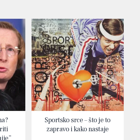
na?
Sportsko srce – što je to
iti
zapravo i kako nastaje
nije”