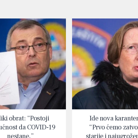
iki obrat: “Postoji
Ide nova karante
ćnost da COVID-19
“Prvo ćemo zatvor
nestane.”
starije i najugrože