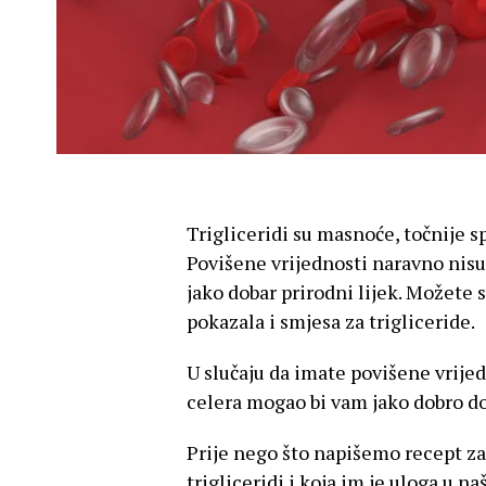
Trigliceridi su masnoće, točnije s
Povišene vrijednosti naravno nis
jako dobar prirodni lijek. Možete s
pokazala i smjesa za trigliceride.
U slučaju da imate povišene vrijedn
celera mogao bi vam jako dobro do
Prije nego što napišemo recept za 
trigliceridi i koja im je uloga u 