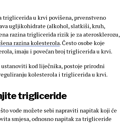
a triglicerida u krvi povišena, prvenstveno
a ugljikohidrate (alkohol, slatkiši, kruh,
išena razina triglicerida rizik je za aterosklerozu,
šena razina kolesterola
. Često osobe koje
ola, imaju i povećan broj triglicerida u krvi.
 ustanoviti kod liječnika, postoje prirodni
eguliranju kolesterola i triglicerida u krvi.
jite trigliceride
što vode možete sebi napraviti napitak koji će
kovita smjesa, odnosno napitak za trigliceride