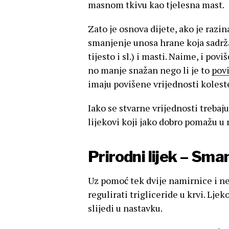
masnom tkivu kao tjelesna mast.
Zato je osnova dijete, ako je razin
smanjenje unosa hrane koja sadržav
tijesto i sl.) i masti. Naime, i pov
no manje snažan nego li je to
povi
imaju povišene vrijednosti kolester
Iako se stvarne vrijednosti trebaju
lijekovi koji jako dobro pomažu u r
Prirodni lijek – Sman
Uz pomoć tek dvije namirnice i ne
regulirati trigliceride u krvi. Lje
slijedi u nastavku.