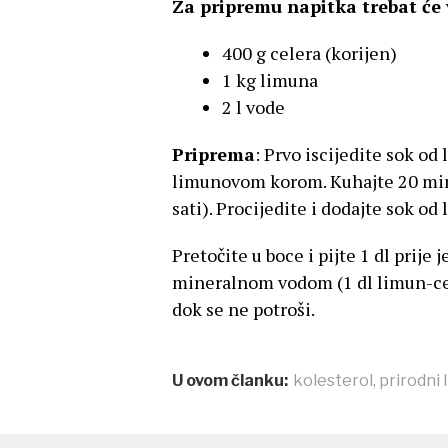
Za pripremu napitka trebat će
400 g celera (korijen)
1 kg limuna
2 l vode
Priprema
: Prvo iscijedite sok od
limunovom korom. Kuhajte 20 minut
sati). Procijedite i dodajte sok od
Pretočite u boce i pijte 1 dl prije 
mineralnom vodom (1 dl limun-cel
dok se ne potroši.
U ovom članku:
kolesterol
,
prirodni l