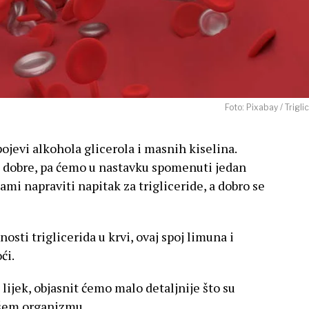
Foto: Pixabay / Triglic
pojevi alkohola glicerola i masnih kiselina.
u dobre, pa ćemo u nastavku spomenuti jedan
ami napraviti napitak za trigliceride, a dobro se
osti triglicerida u krvi, ovaj spoj limuna i
ći.
lijek, objasnit ćemo malo detaljnije što su
našem organizmu.